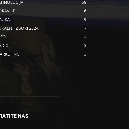
EHNOLOGIJA
58
DRAVLJE
16
AUKA
9
OKALNI IZBORI 2024.
7
NFO
4
ADIO
3
ARKETING
3
RATITE NAS