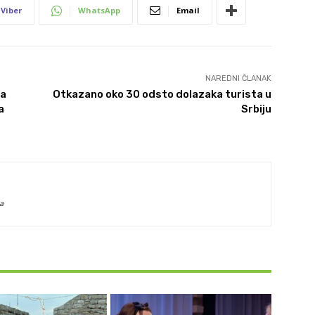
Viber
WhatsApp
Email
NAREDNI ČLANAK
za
Otkazano oko 30 odsto dolazaka turista u
a
Srbiju
a