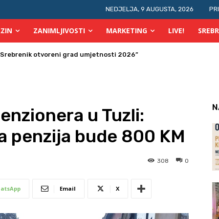
NEDJELJA, 9 AUGUSTA, 2026
PR
ZIN
ZANIMLJIVOSTI
MARKETING
LIVE!
SREBR
ras počinje OGUS
N
enzionera u Tuzli:
a penzija bude 800 KM
308
0
atsApp
Email
X