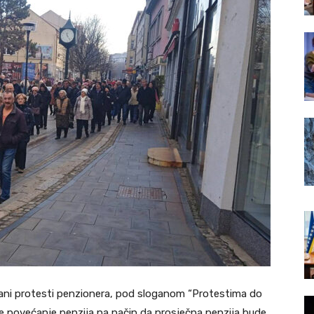
ržani protesti penzionera, pod sloganom “Protestima do
 je povećanje penzija na način da prosječna penzija bude