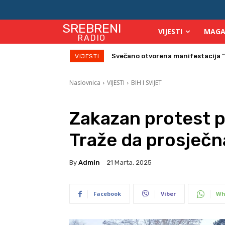
SREBRENI
VIJESTI
MAGA
RADIO
Na Starom gradu Srebreniku veče
VIJESTI
Naslovnica
VIJESTI
BIH I SVIJET
Zakazan protest p
Traže da prosječn
By
Admin
21 Marta, 2025
Facebook
Viber
Wh