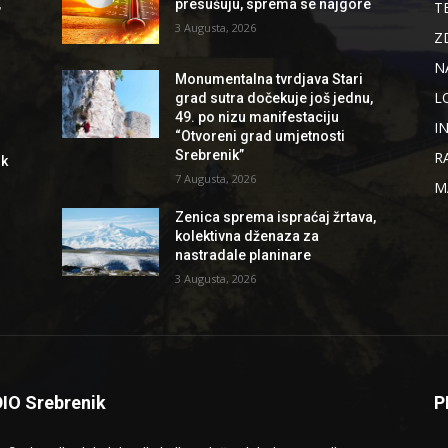
,
presušuju, sprema se najgore
T
3 Augusta, 2026
Z
N
Monumentalna tvrdjava Stari
L
grad sutra dočekuje još jednu,
49. po nizu manifestaciju
I
“Otvoreni grad umjetnosti
Srebrenik”
R
ik
7 Augusta, 2026
M
Zenica sprema ispraćaj žrtava,
kolektivna dženaza za
nastradale planinare
3 Augusta, 2026
IO Srebrenik
P