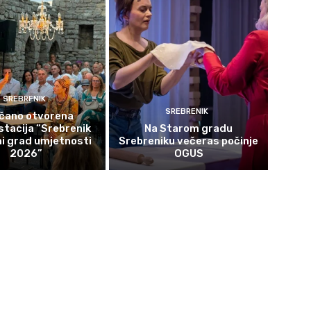
SREBRENIK
SREBRENIK
čano otvorena
tacija “Srebrenik
Na Starom gradu
i grad umjetnosti
Srebreniku večeras počinje
2026”
OGUS