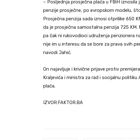
– Posljednja prosječna plaća u FBiH iznosila
penzije prosječne, po evropskom modelu, što b
Prosječna penzija sada iznosi otprilike 650 K
da je prosječna samostalna penzija 725 KM. 
pa čak ni rukovodioci udruženja penzionera na
nije im u interesu da se bore za prava svih p
navodi Jahić.
On najavljuje i krivične prijave protiv premije
Kraljevića i ministra za rad i socijalnu polit
plaća.
IZVOR:FAKTOR.BA