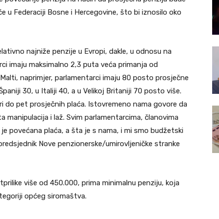
 u Federaciji Bosne i Hercegovine, što bi iznosilo oko
tivno najniže penzije u Evropi, dakle, u odnosu na
rci imaju maksimalno 2,3 puta veća primanja od
a Malti, naprimjer, parlamentarci imaju 80 posto prosječne
iji 30, u Italiji 40, a u Velikoj Britaniji 70 posto više.
ri do pet prosječnih plaća. Istovremeno nama govore da
a manipulacija i laž. Svim parlamentarcima, članovima
 je povećana plaća, a šta je s nama, i mi smo budžetski
, predsjednik Nove penzionerske/umirovljeničke stranke
tprilike više od 450.000, prima minimalnu penziju, koja
ategoriji općeg siromaštva.