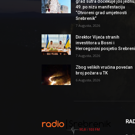
grad sutra dočekuje još jednu
49. po nizu manifestaciju
“Otvoreni grad umjetnosti
Srebrenik”
7 Augusta, 2026
Direktor Vijeća stranih
investitora u Bosni i
Hercegovini posjetio Srebren
7 Augusta, 2026
Zbog velikih vrućina povećan
broj požara u TK
6 Augusta, 2026
RAD