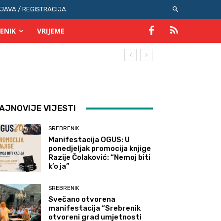
IJAVA / REGISTRACIJA
ENIK
VRIJEME
AJNOVIJE VIJESTI
SREBRENIK
Manifestacija OGUS: U
ponedjeljak promocija knjige
Razije Čolaković: “Nemoj biti
k’o ja”
SREBRENIK
Svečano otvorena
manifestacija “Srebrenik
otvoreni grad umjetnosti