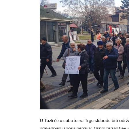
U Tuzli će u subotu na Trgu slobode biti od
pravednijih iznosa penzija”. Osnovni zahtjev