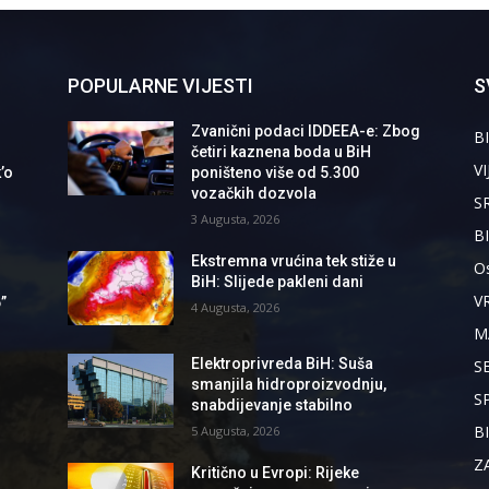
POPULARNE VIJESTI
S
Zvanični podaci IDDEEA-e: Zbog
BI
četiri kaznena boda u BiH
VI
’o
poništeno više od 5.300
vozačkih dozvola
S
3 Augusta, 2026
B
Ekstremna vrućina tek stiže u
Os
BiH: Slijede pakleni dani
V
”
4 Augusta, 2026
M
Elektroprivreda BiH: Suša
S
smanjila hidroproizvodnju,
S
snabdijevanje stabilno
B
5 Augusta, 2026
Z
Kritično u Evropi: Rijeke