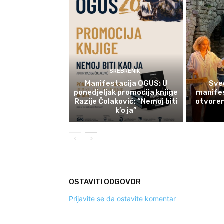
SREBRENIK
Manifestacija OGUS: U
Sve
ponedjeljak promocija knjige
manifes
Razije Čolaković: “Nemoj biti
otvoren
k’o ja”
OSTAVITI ODGOVOR
Prijavite se da ostavite komentar