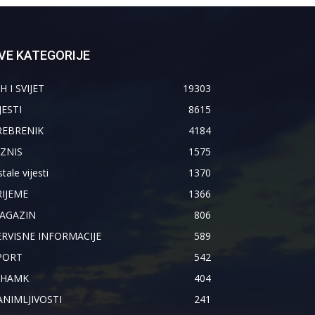
VE KATEGORIJE
H I SVIJET
19303
JESTI
8615
REBRENIK
4184
IZNIS
1575
tale vijesti
1370
RIJEME
1366
AGAZIN
806
ERVISNE INFORMACIJE
589
PORT
542
IHAMK
404
ANIMLJIVOSTI
241