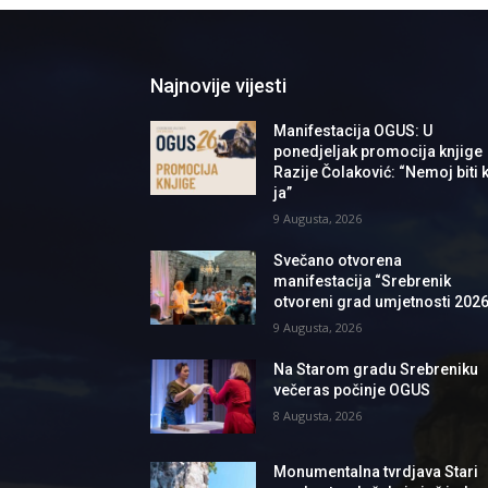
Najnovije vijesti
Manifestacija OGUS: U
ponedjeljak promocija knjige
Razije Čolaković: “Nemoj biti k
ja”
9 Augusta, 2026
Svečano otvorena
manifestacija “Srebrenik
otvoreni grad umjetnosti 2026
9 Augusta, 2026
Na Starom gradu Srebreniku
večeras počinje OGUS
8 Augusta, 2026
Monumentalna tvrdjava Stari