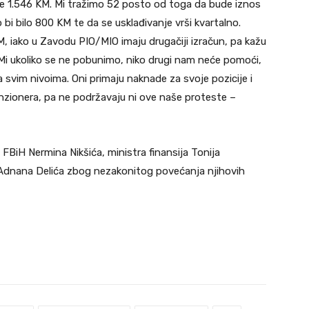
 je 1.546 KM. Mi tražimo 52 posto od toga da bude iznos
i bilo 800 KM te da se usklađivanje vrši kvartalno.
M, iako u Zavodu PIO/MIO imaju drugačiji izračun, pa kažu
Mi ukoliko se ne pobunimo, niko drugi nam neće pomoći,
 svim nivoima. Oni primaju naknade za svoje pozicije i
enzionera, pa ne podržavaju ni ove naše proteste –
ra FBiH Nermina Nikšića, ministra finansija Tonija
iku Adnana Delića zbog nezakonitog povećanja njihovih