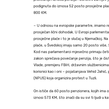
podignuta do iznosa 52 posto prosječne plaće
800 KM.
– U odnosu na evropske parametre, imamo rela
prosječan lični dohodak. U Evropi parlementa
prosječne plaće i to je slučaj u Njemačkoj. N
plaće, u Švedskoj imaju samo 20 posto više, Špan
Kod nas parlamentarci mjesečno primaju četi
zakon sprečava povećanje penzija, što je čist
Vlade, premijeru FBiH, državnim službenicima
korisnici kao i oni – pojašanjava Vehid Jahić
(NPUS) koja organizira protest u Tuzli.
On ističe da 60 posto penzionera, kojih ima o
iznosi 573 KM, što znači da su svi ti ljudi u k