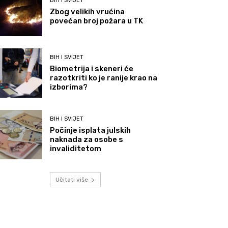
BIH I SVIJET
Zbog velikih vrućina
povećan broj požara u TK
BIH I SVIJET
Biometrija i skeneri će
razotkriti ko je ranije krao na
izborima?
BIH I SVIJET
Počinje isplata julskih
naknada za osobe s
invaliditetom
Učitati više