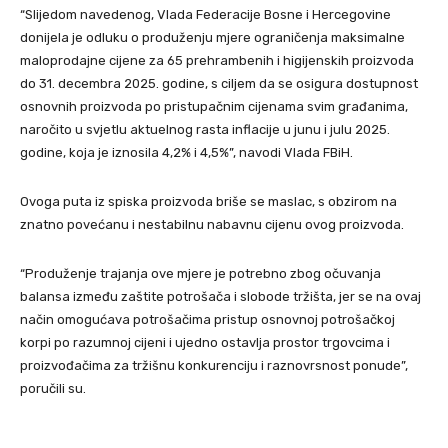
“Slijedom navedenog, Vlada Federacije Bosne i Hercegovine
donijela je odluku o produženju mjere ograničenja maksimalne
maloprodajne cijene za 65 prehrambenih i higijenskih proizvoda
do 31. decembra 2025. godine, s ciljem da se osigura dostupnost
osnovnih proizvoda po pristupačnim cijenama svim građanima,
naročito u svjetlu aktuelnog rasta inflacije u junu i julu 2025.
godine, koja je iznosila 4,2% i 4,5%”, navodi Vlada FBiH.
Ovoga puta iz spiska proizvoda briše se maslac, s obzirom na
znatno povećanu i nestabilnu nabavnu cijenu ovog proizvoda.
“Produženje trajanja ove mjere je potrebno zbog očuvanja
balansa između zaštite potrošača i slobode tržišta, jer se na ovaj
način omogućava potrošačima pristup osnovnoj potrošačkoj
korpi po razumnoj cijeni i ujedno ostavlja prostor trgovcima i
proizvođačima za tržišnu konkurenciju i raznovrsnost ponude”,
poručili su.