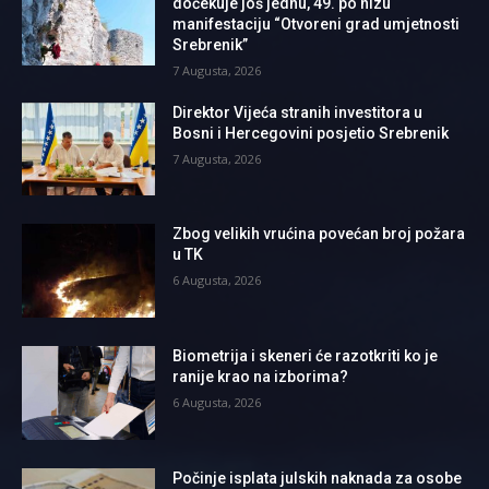
dočekuje još jednu, 49. po nizu
manifestaciju “Otvoreni grad umjetnosti
Srebrenik”
7 Augusta, 2026
Direktor Vijeća stranih investitora u
Bosni i Hercegovini posjetio Srebrenik
7 Augusta, 2026
Zbog velikih vrućina povećan broj požara
u TK
6 Augusta, 2026
Biometrija i skeneri će razotkriti ko je
ranije krao na izborima?
6 Augusta, 2026
Počinje isplata julskih naknada za osobe