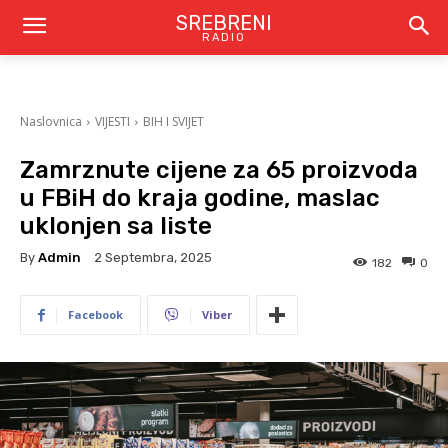
SREBRENI
RADIO
Naslovnica
VIJESTI
BIH I SVIJET
Zamrznute cijene za 65 proizvoda
u FBiH do kraja godine, maslac
uklonjen sa liste
By
Admin
2 Septembra, 2025
182
0
Facebook
Viber