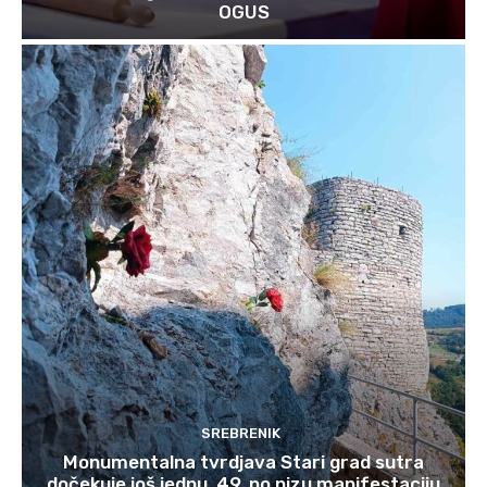
OGUS
SREBRENIK
Monumentalna tvrdjava Stari grad sutra
dočekuje još jednu, 49. po nizu manifestaciju