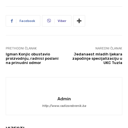
Facebook
Viber
PRETHODNI ČLANAK
NAREDNI ČLANAK
Igman Konjic obustavio
Jedanaest mladih ljekara
proizvodnju, radnici poslani
započinje specijalizaciju u
na prinudni odmor
UKC Tuzla
Admin
http://www.radiosrebrenik.ba