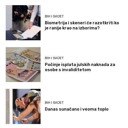
BIH I SVIJET
Biometrija i skeneri će razotkriti ko
je ranije krao na izborima?
BIH I SVIJET
Počinje isplata julskih naknada za
osobe s invaliditetom
BIH I SVIJET
Danas sunačano i veoma toplo