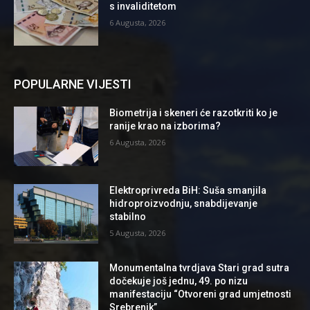
s invaliditetom
6 Augusta, 2026
POPULARNE VIJESTI
Biometrija i skeneri će razotkriti ko je
ranije krao na izborima?
6 Augusta, 2026
Elektroprivreda BiH: Suša smanjila
hidroproizvodnju, snabdijevanje
stabilno
5 Augusta, 2026
Monumentalna tvrdjava Stari grad sutra
dočekuje još jednu, 49. po nizu
manifestaciju “Otvoreni grad umjetnosti
Srebrenik”