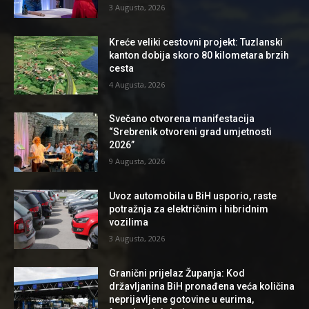
3 Augusta, 2026
Kreće veliki cestovni projekt: Tuzlanski
kanton dobija skoro 80 kilometara brzih
cesta
4 Augusta, 2026
Svečano otvorena manifestacija
“Srebrenik otvoreni grad umjetnosti
2026”
9 Augusta, 2026
Uvoz automobila u BiH usporio, raste
potražnja za električnim i hibridnim
vozilima
3 Augusta, 2026
Granični prijelaz Županja: Kod
državljanina BiH pronađena veća količina
neprijavljene gotovine u eurima,