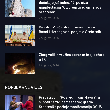
dočekuje još jednu, 49. po nizu
manifestaciju “Otvoreni grad umjetnosti
Srebrenik”
7 Augusta, 2026
Direktor Vijeća stranih investitora u
Bosni i Hercegovini posjetio Srebrenik
7 Augusta, 2026
Zbog velikih vrućina povećan broj požara
u TK
6 Augusta, 2026
POPULARNE VIJESTI
Predstavom “Posljednji čas klavira”, u
subotu na zidinama Starog grada
Srebrenika počinje manifestacija OGUS