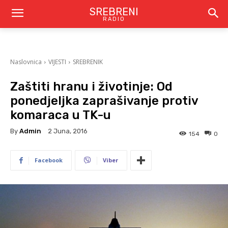
SREBRENI
RADIO
Naslovnica
VIJESTI
SREBRENIK
Zaštiti hranu i životinje: Od
ponedjeljka zaprašivanje protiv
komaraca u TK-u
By
Admin
2 Juna, 2016
154
0
Facebook
Viber