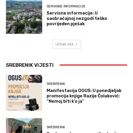
SERVISNE INFORMACIJE
Servisne informacije: U
saobraćajnoj nezgodi teško
povrijeđen pješak
Učitati više
SREBRENIK VIJESTI
SREBRENIK
Manifestacija OGUS: U ponedjeljak
promocija knjige Razije Čolaković:
“Nemoj biti k’o ja”
SREBRENIK