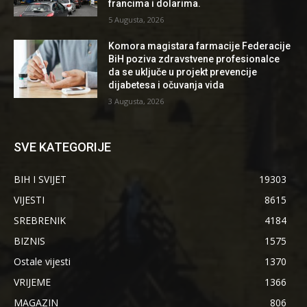
francima i dolarima.
5 Augusta, 2026
Komora magistara farmacije Federacije
BiH poziva zdravstvene profesionalce
da se uključe u projekt prevencije
dijabetesa i očuvanja vida
3 Augusta, 2026
SVE KATEGORIJE
BIH I SVIJET
19303
VIJESTI
8615
SREBRENIK
4184
BIZNIS
1575
Ostale vijesti
1370
VRIJEME
1366
MAGAZIN
806