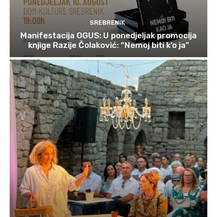
SREBRENIK
Manifestacija OGUS: U ponedjeljak promocija
knjige Razije Čolaković: “Nemoj biti k’o ja”