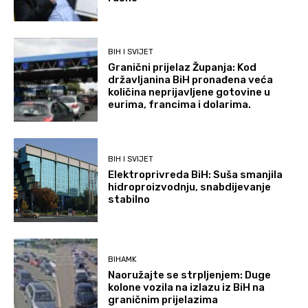
BIH I SVIJET
Granični prijelaz Županja: Kod
državljanina BiH pronađena veća
količina neprijavljene gotovine u
eurima, francima i dolarima.
BIH I SVIJET
Elektroprivreda BiH: Suša smanjila
hidroproizvodnju, snabdijevanje
stabilno
BIHAMK
Naoružajte se strpljenjem: Duge
kolone vozila na izlazu iz BiH na
graničnim prijelazima