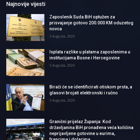
Najnovije vijesti
Zaposlenik Suda BiH optužen za
prisvajanje gotovo 200.000 KM oduzetog
novca
5 Augusta, 2026
Isplata razlike u platama zaposlenima u
institucijama Bosne i Hercegovine
5 Augusta, 2026
Birači će se identificirati otiskom prsta, a
glasovi brojati elektronski i ručno
5 Augusta, 2026
Granični prijelaz Županja: Kod
državljanina BiH pronađena veća količina
neprijavljene gotovine u eurima,
francima i dolarima.