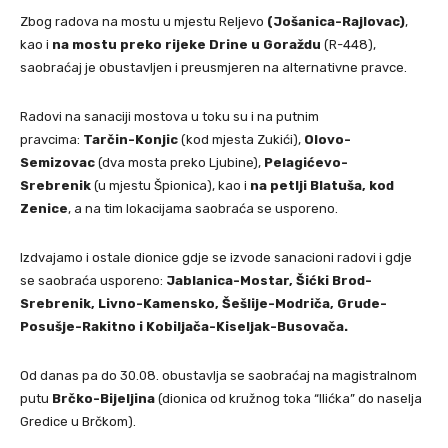
Zbog radova na mostu u mjestu Reljevo
(Jošanica-Rajlovac)
,
kao i
na mostu preko rijeke Drine u Goraždu
(R-448),
saobraćaj je obustavljen i preusmjeren na alternativne pravce.
Radovi na sanaciji mostova u toku su i na putnim
pravcima:
Tarčin-Konjic
(kod mjesta Zukići),
Olovo-
Semizovac
(dva mosta preko Ljubine),
Pelagićevo-
Srebrenik
(u mjestu Špionica), kao i
na petlji Blatuša, kod
Zenice
, a na tim lokacijama saobraća se usporeno.
Izdvajamo i ostale dionice gdje se izvode sanacioni radovi i gdje
se saobraća usporeno:
Jablanica-Mostar, Šićki Brod-
Srebrenik, Livno-Kamensko, Šešlije-Modriča, Grude-
Posušje-Rakitno i Kobiljača-Kiseljak-Busovača.
Od danas pa do 30.08. obustavlja se saobraćaj na magistralnom
putu
Brčko-Bijeljina
(dionica od kružnog toka “Ilićka” do naselja
Gredice u Brčkom).