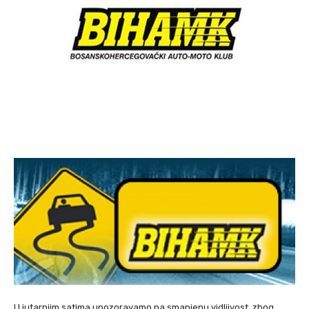
U jutarnjim satima upozoravamo na smanjenu vidljivost, zbog