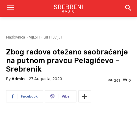
SREBRENI
RADIO
Naslovnica
VIJESTI
BIH I SVIJET
Zbog radova otežano saobraćanje
na putnom pravcu Pelagićevo –
Srebrenik
By
Admin
27 Augusta, 2020
261
0
Facebook
Viber