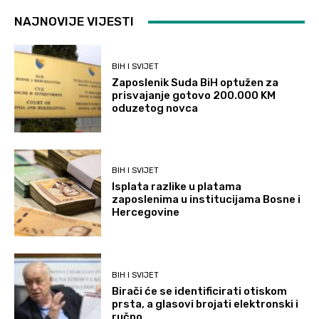
NAJNOVIJE VIJESTI
BIH I SVIJET
Zaposlenik Suda BiH optužen za
prisvajanje gotovo 200.000 KM
oduzetog novca
BIH I SVIJET
Isplata razlike u platama
zaposlenima u institucijama Bosne i
Hercegovine
BIH I SVIJET
Birači će se identificirati otiskom
prsta, a glasovi brojati elektronski i
ručno