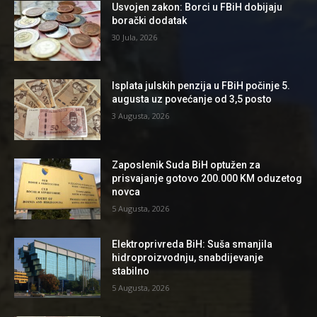
Usvojen zakon: Borci u FBiH dobijaju
borački dodatak
30 Jula, 2026
Isplata julskih penzija u FBiH počinje 5.
augusta uz povećanje od 3,5 posto
3 Augusta, 2026
Zaposlenik Suda BiH optužen za
prisvajanje gotovo 200.000 KM oduzetog
novca
5 Augusta, 2026
Elektroprivreda BiH: Suša smanjila
hidroproizvodnju, snabdijevanje
stabilno
5 Augusta, 2026