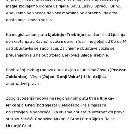
magle. Izdvajamo dionice uz rijeke: Savu, Lašvu, Spreču i Drinu.
Apelujemo na vozače da voze maksimalno oprezno i da drže
odstojanje između vozila.
Na magistralnom putu
Ljubinje-Trebinje
(na dionici od Ljubinja
do skretanja za Ravno), svakim danom (osim nedjelje) od 08 do 14
sati obustavlja se saobraćaj. Za vrijeme obustave vozila se
preusmjeravaju na put Stolac-Berkovići-Bileća-Trebinje.
Saobraćaj je zbog radova obustavljen u tunelima Jasen (
Prozor-
Jablanica
) i Vinac (
Jajce-Donji Vakuf)
. U funkciji su
alternativni pravci.
Zbog izvođenja radova na regionalnom putu
Crna Rijeka-
Mrkonjić Grad
(kod mjesta Bjelajce) do kraja mjeseca
obustavljen je saobraćaj. Za vrijeme obustave alternativni pravci
su Kola-Stričići-Čađavica-Mrkonjić Grad i Crna Rijeka-Jajce-
Mrkonjić Grad.