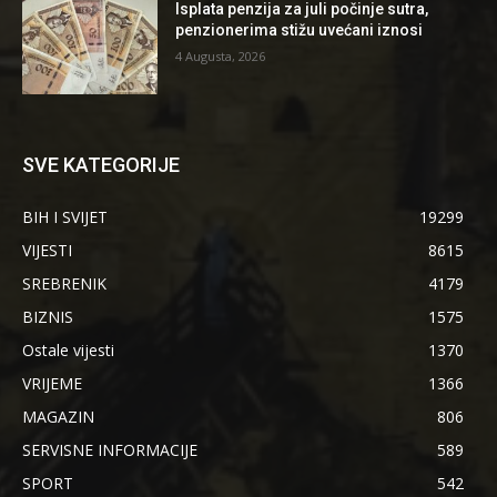
Isplata penzija za juli počinje sutra,
penzionerima stižu uvećani iznosi
4 Augusta, 2026
SVE KATEGORIJE
BIH I SVIJET
19299
VIJESTI
8615
SREBRENIK
4179
BIZNIS
1575
Ostale vijesti
1370
VRIJEME
1366
MAGAZIN
806
SERVISNE INFORMACIJE
589
SPORT
542