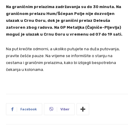
Na graničnim prelazima zadržavanja su do 30 minuta. Na
graničnom prelazu Hum/Šćepan Polje nije dozvoljen
ulazak u Crnu Goru, dok je granični prelaz Deleuša
zatvoren zbog radova. Na GP Metaljka (Čajniče-Pljevlja)
moguć je ulazak u Crnu Goru u vremenu od 07 do 19 sati.
Na put krećite odmorni, a ukoliko putujete na duža putovanja,
pravite češće pauze. Na vrijeme se informišite o stanju na
cestama i graničnim prelazima, kako bi izbjegli bespotrebna
čekanja u kolonama.
Facebook
Viber