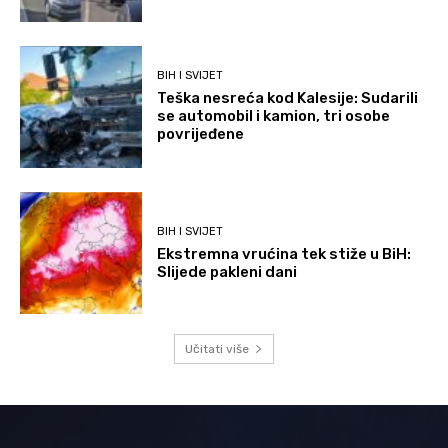
BIH I SVIJET
Teška nesreća kod Kalesije: Sudarili
se automobil i kamion, tri osobe
povrijeđene
BIH I SVIJET
Ekstremna vrućina tek stiže u BiH:
Slijede pakleni dani
Učitati više