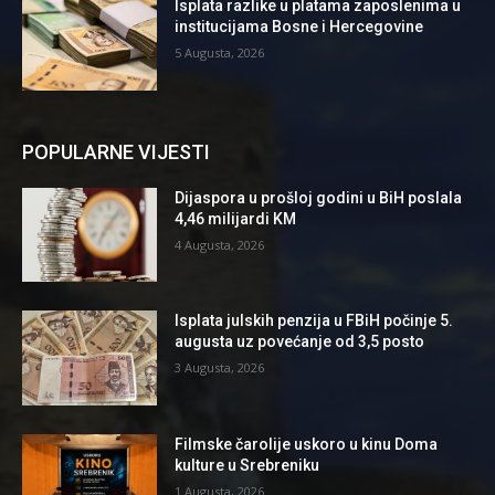
Isplata razlike u platama zaposlenima u
institucijama Bosne i Hercegovine
5 Augusta, 2026
POPULARNE VIJESTI
Dijaspora u prošloj godini u BiH poslala
4,46 milijardi KM
4 Augusta, 2026
Isplata julskih penzija u FBiH počinje 5.
augusta uz povećanje od 3,5 posto
3 Augusta, 2026
Filmske čarolije uskoro u kinu Doma
kulture u Srebreniku
1 Augusta, 2026