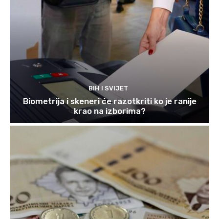
BIH I SVIJET
Biometrija i skeneri će razotkriti ko je ranije
krao na izborima?