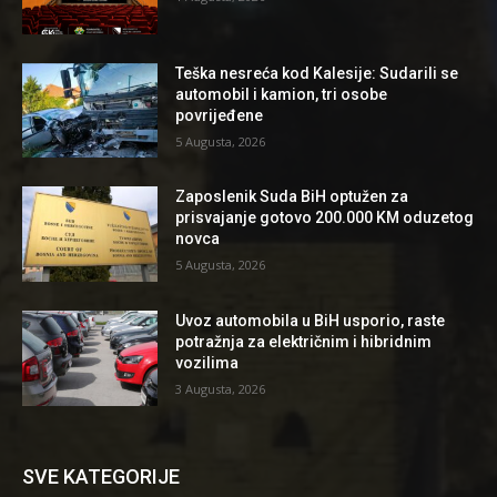
Teška nesreća kod Kalesije: Sudarili se
automobil i kamion, tri osobe
povrijeđene
5 Augusta, 2026
Zaposlenik Suda BiH optužen za
prisvajanje gotovo 200.000 KM oduzetog
novca
5 Augusta, 2026
Uvoz automobila u BiH usporio, raste
potražnja za električnim i hibridnim
vozilima
3 Augusta, 2026
SVE KATEGORIJE