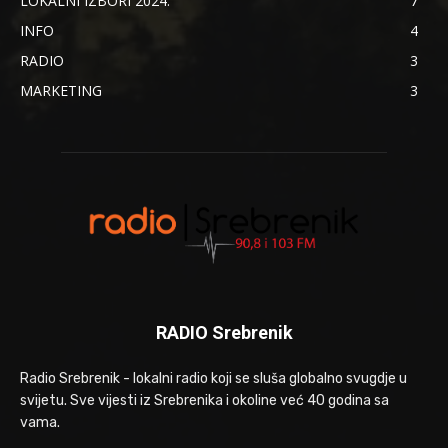
LOKALNI IZBORI 2024.
7
INFO
4
RADIO
3
MARKETING
3
RADIO Srebrenik
Radio Srebrenik - lokalni radio koji se sluša globalno svugdje u
svijetu. Sve vijesti iz Srebrenika i okoline već 40 godina sa
vama.