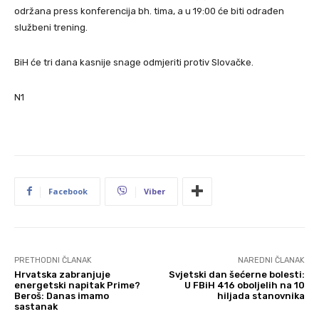
održana press konferencija bh. tima, a u 19:00 će biti odrađen
službeni trening.
BiH će tri dana kasnije snage odmjeriti protiv Slovačke.
N1
Facebook
Viber
PRETHODNI ČLANAK
NAREDNI ČLANAK
Hrvatska zabranjuje
Svjetski dan šećerne bolesti:
energetski napitak Prime?
U FBiH 416 oboljelih na 10
Beroš: Danas imamo
hiljada stanovnika
sastanak