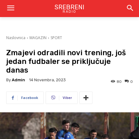
SREBRENI
RADIO
Naslovnica
MAGAZIN
SPORT
Zmajevi odradili novi trening, još
jedan fudbaler se priključuje
danas
By
Admin
14 Novembra, 2023
80
0
Facebook
Viber