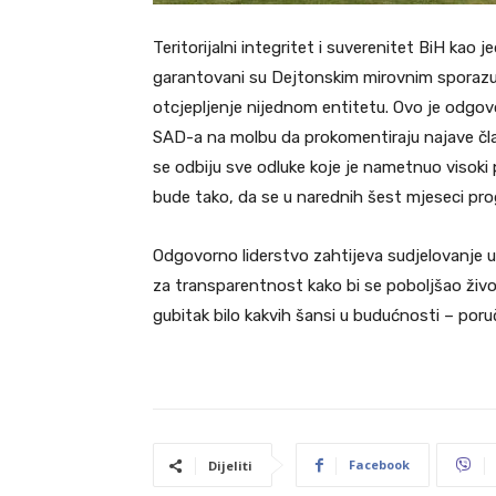
Teritorijalni integritet i suverenitet BiH kao
garantovani su Dejtonskim mirovnim sporazum
otcjepljenje nijednom entitetu. Ovo je odg
SAD-a na molbu da prokomentiraju najave čla
se odbiju sve odluke koje je nametnuo visoki 
bude tako, da se u narednih šest mjeseci pro
Odgovorno liderstvo zahtijeva sudjelovanje u 
za transparentnost kako bi se poboljšao živ
gubitak bilo kakvih šansi u budućnosti – po
Facebook
Dijeliti