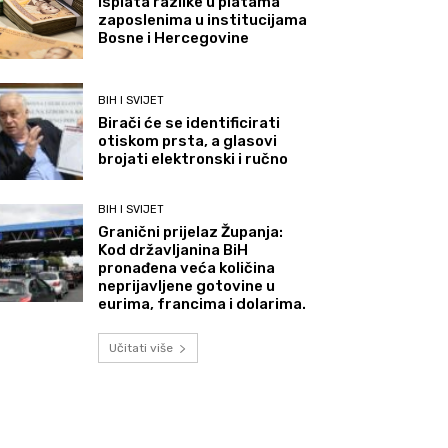
Isplata razlike u platama
zaposlenima u institucijama
Bosne i Hercegovine
BIH I SVIJET
Birači će se identificirati
otiskom prsta, a glasovi
brojati elektronski i ručno
BIH I SVIJET
Granični prijelaz Županja:
Kod državljanina BiH
pronađena veća količina
neprijavljene gotovine u
eurima, francima i dolarima.
Učitati više