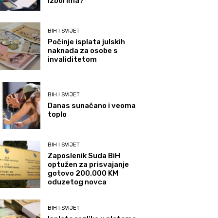
izborima?
BIH I SVIJET
Počinje isplata julskih
naknada za osobe s
invaliditetom
BIH I SVIJET
Danas sunačano i veoma
toplo
BIH I SVIJET
Zaposlenik Suda BiH
optužen za prisvajanje
gotovo 200.000 KM
oduzetog novca
BIH I SVIJET