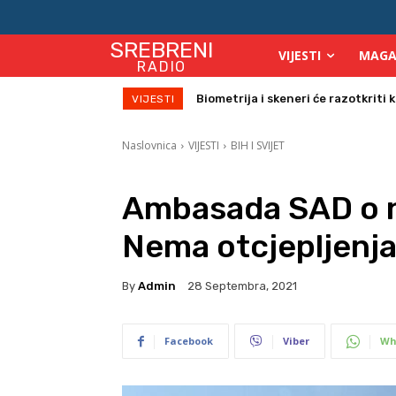
SREBRENI
VIJESTI
MAGA
RADIO
Počinje isplata julskih naknada za
VIJESTI
Naslovnica
VIJESTI
BIH I SVIJET
Ambasada SAD o n
Nema otcjepljenj
By
Admin
28 Septembra, 2021
Facebook
Viber
Wh