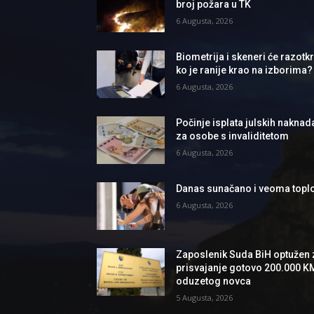
broj požara u TK
6 Augusta, 2026
Biometrija i skeneri će razotkri
ko je ranije krao na izborima?
6 Augusta, 2026
Počinje isplata julskih naknad
za osobe s invaliditetom
6 Augusta, 2026
Danas sunačano i veoma topl
6 Augusta, 2026
Zaposlenik Suda BiH optužen 
prisvajanje gotovo 200.000 K
oduzetog novca
5 Augusta, 2026