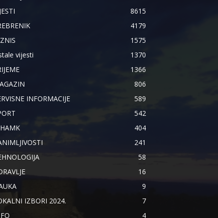
JESTI
8615
REBRENIK
4179
IZNIS
1575
tale vijesti
1370
RIJEME
1366
AGAZIN
806
ERVISNE INFORMACIJE
589
PORT
542
IHAMK
404
ANIMLJIVOSTI
241
EHNOLOGIJA
58
DRAVLJE
16
AUKA
9
OKALNI IZBORI 2024.
7
NFO
4