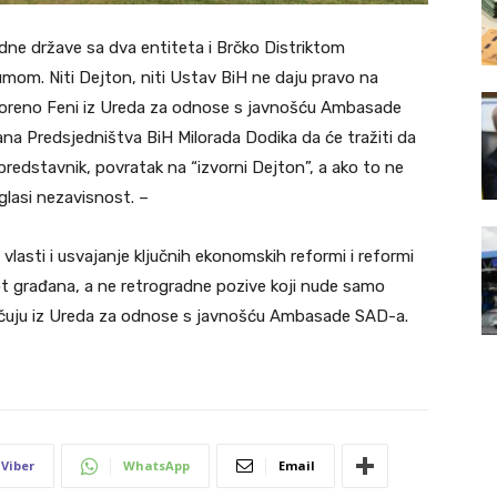
 jedne države sa dva entiteta i Brčko Distriktom
om. Niti Dejton, niti Ustav BiH ne daju pravo na
ovoreno Feni iz Ureda za odnose s javnošću Ambasade
na Predsjedništva BiH Milorada Dodika da će tražiti da
predstavnik, povratak na “izvorni Dejton”, a ako to ne
glasi nezavisnost. –
vlasti i usvajanje ključnih ekonomskih reformi i reformi
ot građana, a ne retrogradne pozive koji nude samo
ručuju iz Ureda za odnose s javnošću Ambasade SAD-a.
Viber
WhatsApp
Email