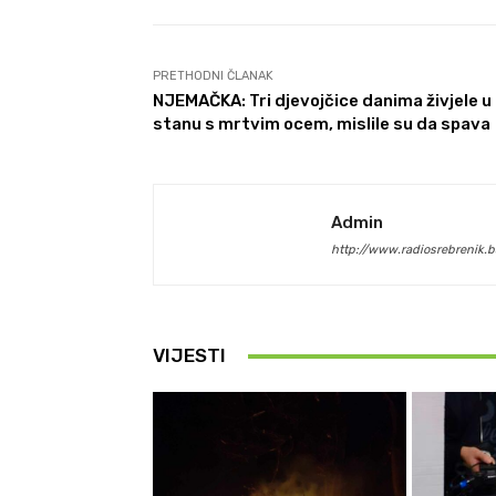
PRETHODNI ČLANAK
NJEMAČKA: Tri djevojčice danima živjele u
stanu s mrtvim ocem, mislile su da spava
Admin
http://www.radiosrebrenik.b
VIJESTI