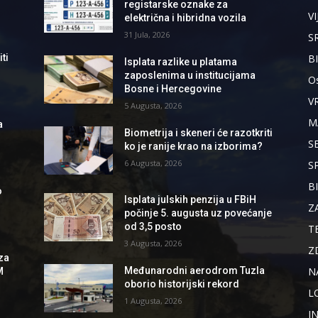
registarske oznake za
VI
električna i hibridna vozila
31 Jula, 2026
S
B
ti
Isplata razlike u platama
zaposlenima u institucijama
Os
Bosne i Hercegovine
V
5 Augusta, 2026
M
a
Biometrija i skeneri će razotkriti
S
ko je ranije krao na izborima?
6 Augusta, 2026
S
B
o
Isplata julskih penzija u FBiH
Z
počinje 5. augusta uz povećanje
od 3,5 posto
T
3 Augusta, 2026
Z
za
N
Međunarodni aerodrom Tuzla
M
oborio historijski rekord
L
1 Augusta, 2026
I