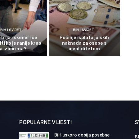
BIH I SVIJET
BIH I SVIJET
rija i skeneri će
Počinje isplata julskih
ti ko je ranije krao
naknada za osobe s
a izborima?
invaliditetom
POPULARNE VIJESTI
S
BiH uskoro dobija posebne
BI