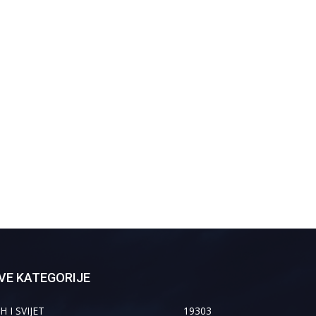
VE KATEGORIJE
H I SVIJET
19303