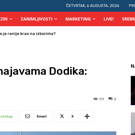
ČETVRTAK, 6 AUGUSTA, 2026
PR
ZIN
ZANIMLJIVOSTI
MARKETING
LIVE!
SREBR
 osobe s invaliditetom
N
ajavama Dodika:
a
171
0
atsApp
Email
X