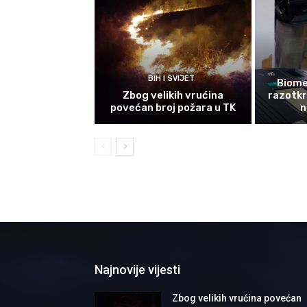
BIH I SVIJET
Biomet
Zbog velikih vrućina
razotkri
povećan broj požara u TK
n
Najnovije vijesti
Zbog velikih vrućina povećan