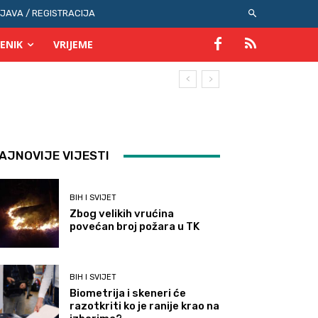
IJAVA / REGISTRACIJA
ENIK
VRIJEME
AJNOVIJE VIJESTI
BIH I SVIJET
Zbog velikih vrućina
povećan broj požara u TK
BIH I SVIJET
Biometrija i skeneri će
razotkriti ko je ranije krao na