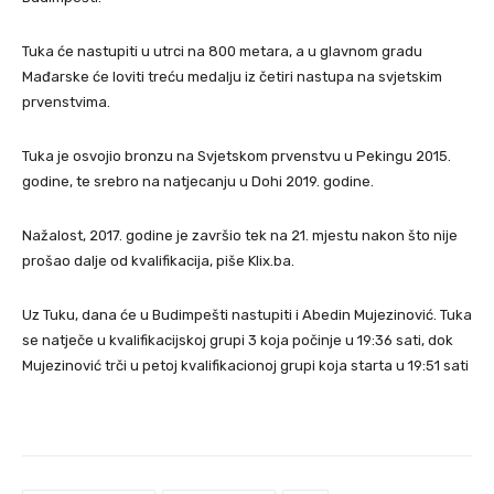
Tuka će nastupiti u utrci na 800 metara, a u glavnom gradu
Mađarske će loviti treću medalju iz četiri nastupa na svjetskim
prvenstvima.
Tuka je osvojio bronzu na Svjetskom prvenstvu u Pekingu 2015.
godine, te srebro na natjecanju u Dohi 2019. godine.
Nažalost, 2017. godine je završio tek na 21. mjestu nakon što nije
prošao dalje od kvalifikacija, piše Klix.ba.
Uz Tuku, dana će u Budimpešti nastupiti i Abedin Mujezinović. Tuka
se natječe u kvalifikacijskoj grupi 3 koja počinje u 19:36 sati, dok
Mujezinović trči u petoj kvalifikacionoj grupi koja starta u 19:51 sati