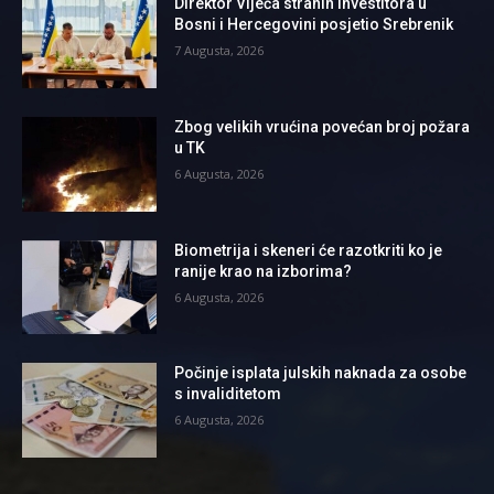
Direktor Vijeća stranih investitora u
Bosni i Hercegovini posjetio Srebrenik
7 Augusta, 2026
Zbog velikih vrućina povećan broj požara
u TK
6 Augusta, 2026
Biometrija i skeneri će razotkriti ko je
ranije krao na izborima?
6 Augusta, 2026
Počinje isplata julskih naknada za osobe
s invaliditetom
6 Augusta, 2026