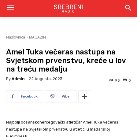
SREBRENI
RADIO
Naslovnica
MAGAZIN
Amel Tuka večeras nastupa na
Svjetskom prvenstvu, kreće u lov
na treću medalju
By
Admin
22 Augusta, 2023
93
0
Facebook
Viber
Najbolji bosanskohercegovački atletičar Amel Tuka večeras
nastupa na Svjetskom prvenstvu u atletici u mađarskoj
Budimpešti.