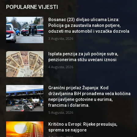
POPULARNE VIJESTI
Bosanac (23) divljao ulicama Linza:
Policija ga zaustavila nakon potjere,
oduzeti mu automobil i vozačka dozvola
3 Augusta, 2026
Isplata penzija za juli počinje sutra,
penzionerima stižu uvećani iznosi
4 Augusta, 2026
Granični prijelaz Županja: Kod
državljanina BiH pronađena veća količina
neprijavljene gotovine u eurima,
francima i dolarima.
5 Augusta, 2026
Kritično u Evropi: Rijeke presušuju,
sprema se najgore