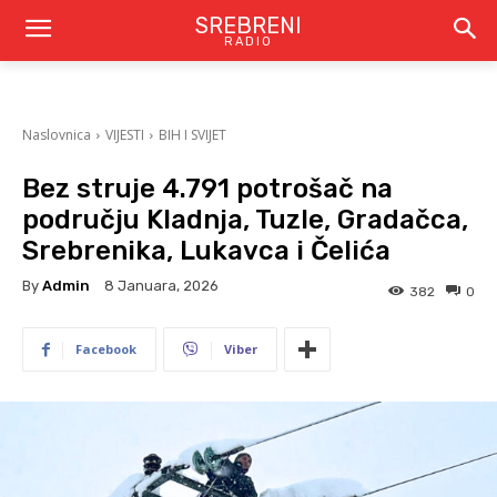
SREBRENI
RADIO
Naslovnica
VIJESTI
BIH I SVIJET
Bez struje 4.791 potrošač na
području Kladnja, Tuzle, Gradačca,
Srebrenika, Lukavca i Čelića
By
Admin
8 Januara, 2026
382
0
Facebook
Viber