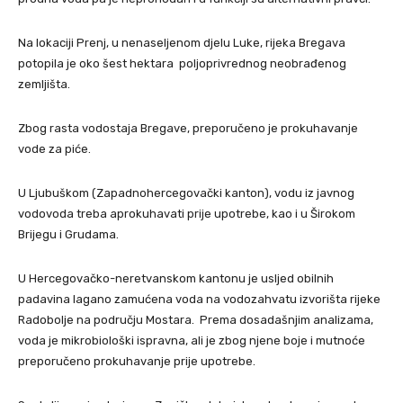
Na lokaciji Prenj, u nenaseljenom djelu Luke, rijeka Bregava
potopila je oko šest hektara poljoprivrednog neobrađenog
zemljišta.
Zbog rasta vodostaja Bregave, preporučeno je prokuhavanje
vode za piće.
U Ljubuškom (Zapadnohercegovački kanton), vodu iz javnog
vodovoda treba aprokuhavati prije upotrebe, kao i u Širokom
Brijegu i Grudama.
U Hercegovačko-neretvanskom kantonu je usljed obilnih
padavina lagano zamućena voda na vodozahvatu izvorišta rijeke
Radobolje na području Mostara. Prema dosadašnjim analizama,
voda je mikrobiološki ispravna, ali je zbog njene boje i mutnoće
preporučeno prokuhavanje prije upotrebe.