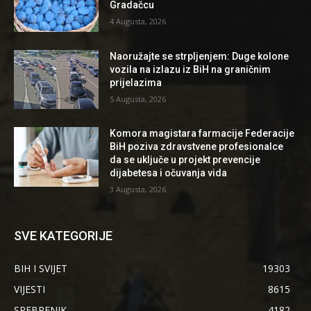
Gradačcu
4 Augusta, 2026
Naoružajte se strpljenjem: Duge kolone
vozila na izlazu iz BiH na graničnim
prijelazima
5 Augusta, 2026
Komora magistara farmacije Federacije
BiH poziva zdravstvene profesionalce
da se uključe u projekt prevencije
dijabetesa i očuvanja vida
3 Augusta, 2026
SVE KATEGORIJE
BIH I SVIJET
19303
VIJESTI
8615
SREBRENIK
4182