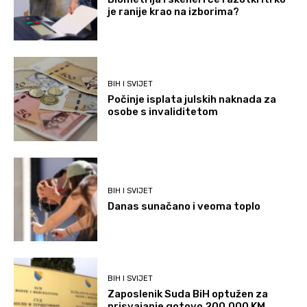
je ranije krao na izborima?
BIH I SVIJET
Počinje isplata julskih naknada za
osobe s invaliditetom
BIH I SVIJET
Danas sunačano i veoma toplo
BIH I SVIJET
Zaposlenik Suda BiH optužen za
prisvajanje gotovo 200.000 KM