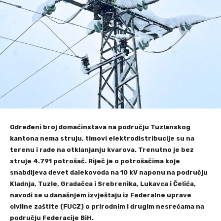
Određeni broj domaćinstava na području Tuzlanskog
kantona nema struju, timovi elektrodistribucije su na
terenu i rade na otklanjanju kvarova. Trenutno je bez
struje 4.791 potrošač. Riječ je o potrošačima koje
snabdijeva devet dalekovoda na 10 kV naponu na području
Kladnja, Tuzle, Gradačca i Srebrenika, Lukavca i Čelića,
navodi se u današnjem izvještaju iz Federalne uprave
civilne zaštite (FUCZ) o prirodnim i drugim nesrećama na
području Federacije BiH.