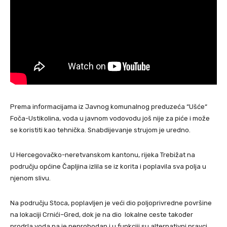
Prema informacijama iz Javnog komunalnog preduzeća “Ušće“
Foča-Ustikolina, voda u javnom vodovodu još nije za piće i može
se koristiti kao tehnička. Snabdijevanje strujom je uredno.
U Hercegovačko-neretvanskom kantonu, rijeka Trebižat na
području općine Čapljina izlila se iz korita i poplavila sva polja u
njenom slivu.
Na području Stoca, poplavljen je veći dio poljoprivredne površine
na lokaciji Crnići–Gred, dok je na dio lokalne ceste također
prodrla voda pa je neprohodan i u funkciji su alternativni pravci.