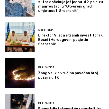
sutra dočekuje još jednu, 49. po nizu
manifestaciju “Otvoreni grad
umjetnosti Srebrenik”
SREBRENIK
Direktor Vijeća stranih investitora u
Bosni i Hercegovini posjetio
Srebrenik
BIH I SVIJET
Zbog velikih vrućina povećan broj
požara u TK
BIH I SVIJET
Biometrija i skeneri će razotkriti ko