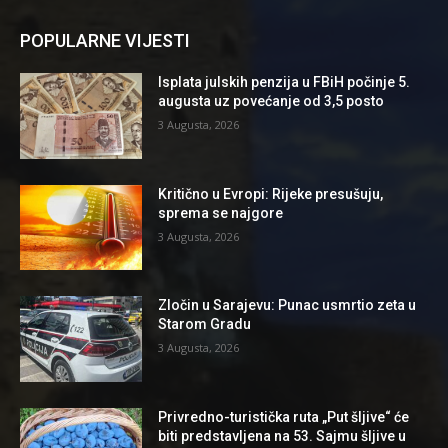
POPULARNE VIJESTI
Isplata julskih penzija u FBiH počinje 5.
augusta uz povećanje od 3,5 posto
3 Augusta, 2026
Kritično u Evropi: Rijeke presušuju,
sprema se najgore
3 Augusta, 2026
Zločin u Sarajevu: Punac usmrtio zeta u
Starom Gradu
3 Augusta, 2026
Privredno-turistička ruta „Put šljive“ će
biti predstavljena na 53. Sajmu šljive u