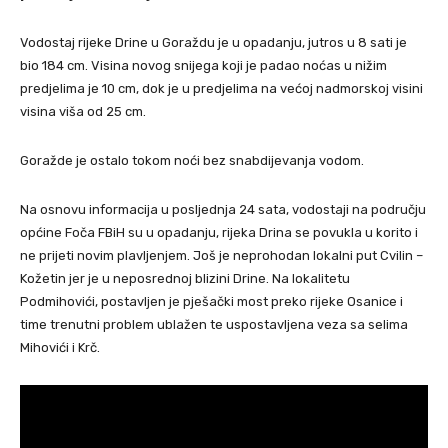
Vodostaj rijeke Drine u Goraždu je u opadanju, jutros u 8 sati je
bio 184 cm. Visina novog snijega koji je padao noćas u nižim
predjelima je 10 cm, dok je u predjelima na većoj nadmorskoj visini
visina viša od 25 cm.
Goražde je ostalo tokom noći bez snabdijevanja vodom.
Na osnovu informacija u posljednja 24 sata, vodostaji na području
općine Foča FBiH su u opadanju, rijeka Drina se povukla u korito i
ne prijeti novim plavljenjem. Još je neprohodan lokalni put Cvilin –
Kožetin jer je u neposrednoj blizini Drine. Na lokalitetu
Podmihovići, postavljen je pješački most preko rijeke Osanice i
time trenutni problem ublažen te uspostavljena veza sa selima
Mihovići i Krč.