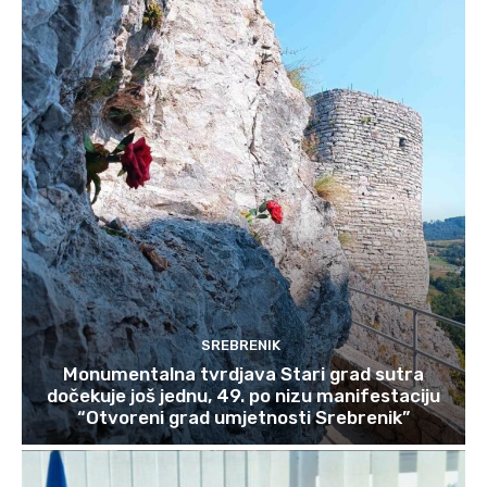
SREBRENIK
Monumentalna tvrdjava Stari grad sutra
dočekuje još jednu, 49. po nizu manifestaciju
“Otvoreni grad umjetnosti Srebrenik”