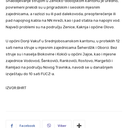
Snabdijevanje strujom u Zeničko-dobojskom kantonu je uredno,
povremeni prekidi su u prigradskim i seoskim mjesnim
zajednicama, a razlozi su ili pad dalekovoda, preopterećenje ili
pad napojnog kabla na NN mreži, kao i pad stabla na napojni vod.
Največi problemi su na području Zenice, Kaknja i općine Olovo.
U općini Donji Vakuf u Srednjobosanskom kantonu, u proteklih 12
sati nema struje u mjesnim zajednicama Šeherdžik i Oborci. Bez
struje su i naselja Biokovine i Kokići u općini Jajce, kao i mjesne
zajednice Vodovod, Šenkovići, Rankovići, Rostovo, Margetići i
Ramljaci na području Novog Travnika, navodi se u današnjem
izvještaju do 10 sati FUCZ-a.
IZVOR:BHRT
Facebook
Viber