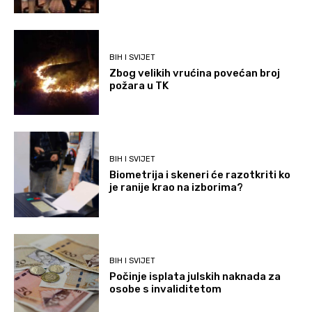
BIH I SVIJET
Zbog velikih vrućina povećan broj
požara u TK
BIH I SVIJET
Biometrija i skeneri će razotkriti ko
je ranije krao na izborima?
BIH I SVIJET
Počinje isplata julskih naknada za
osobe s invaliditetom