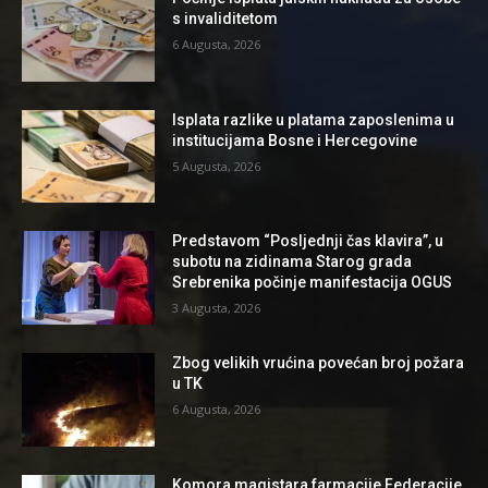
s invaliditetom
6 Augusta, 2026
Isplata razlike u platama zaposlenima u
institucijama Bosne i Hercegovine
5 Augusta, 2026
Predstavom “Posljednji čas klavira”, u
subotu na zidinama Starog grada
Srebrenika počinje manifestacija OGUS
3 Augusta, 2026
Zbog velikih vrućina povećan broj požara
u TK
6 Augusta, 2026
Komora magistara farmacije Federacije