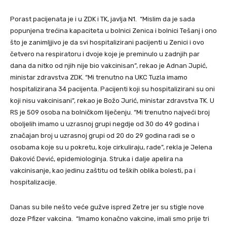
Porast pacijenata je i u ZDK i TK, javlja N1. “Mislim da je sada
popunjena trećina kapaciteta u bolnici Zenica i bolnici Tešanj i ono
što je zanimljjivo je da svi hospitalizirani pacijenti u Zenici i ovo
četvero na respiratoru i dvoje koje je preminulo u zadnjih par
dana da nitko od njih nije bio vakcinisan”, rekao je Adnan Jupić,
ministar zdravstva ZDK. “Mi trenutno na UKC Tuzla imamo
hospitalizirana 34 pacijenta. Pacijenti koji su hospitalizirani su oni
koji nisu vakcinisani”, rekao je Božo Jurić, ministar zdravstva TK. U
RS je 509 osoba na bolničkom liječenju. “Mi trenutno najveći broj
oboljelih imamo u uzrasnoj grupi negdje od 30 do 49 godina i
značajan broj u uzrasnoj grupi od 20 do 29 godina radi se o
osobama koje su u pokretu, koje cirkuliraju, rade”, rekla je Jelena
Đaković Dević, epidemiologinja. Struka i dalje apelira na
vakcinisanje, kao jedinu zaštitu od teških oblika bolesti, pa i
hospitalizacije.
Danas su bile nešto veće gužve ispred Zetre jer su stigle nove
doze Pfizer vakcina. “Imamo konačno vakcine, imali smo prije tri