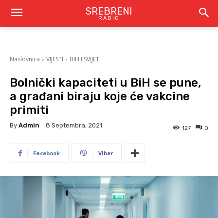
SREBRENI
RADIO
Naslovnica
VIJESTI
BIH I SVIJET
Bolnički kapaciteti u BiH se pune,
a građani biraju koje će vakcine
primiti
By
Admin
8 Septembra, 2021
127
0
Facebook
Viber