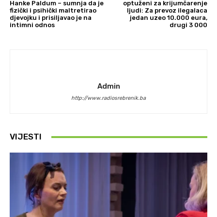
Hanke Paldum – sumnja da je
optuženi za krijumčarenje
fizički i psihički maltretirao
ljudi: Za prevoz ilegalaca
djevojku i prisiljavao je na
jedan uzeo 10.000 eura,
intimni odnos
drugi 3 000
Admin
http://www.radiosrebrenik.ba
VIJESTI