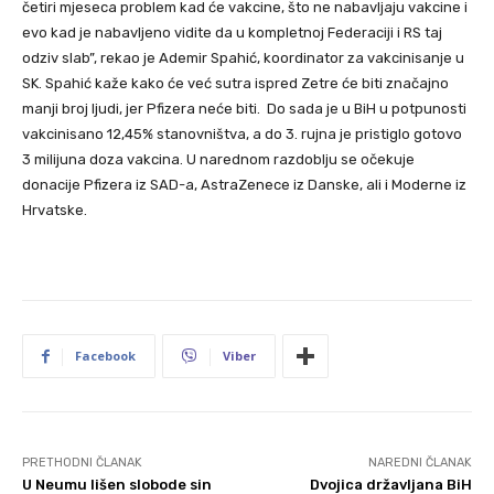
četiri mjeseca problem kad će vakcine, što ne nabavljaju vakcine i
evo kad je nabavljeno vidite da u kompletnoj Federaciji i RS taj
odziv slab”, rekao je Ademir Spahić, koordinator za vakcinisanje u
SK. Spahić kaže kako će već sutra ispred Zetre će biti značajno
manji broj ljudi, jer Pfizera neće biti. Do sada je u BiH u potpunosti
vakcinisano 12,45% stanovništva, a do 3. rujna je pristiglo gotovo
3 milijuna doza vakcina. U narednom razdoblju se očekuje
donacije Pfizera iz SAD-a, AstraZenece iz Danske, ali i Moderne iz
Hrvatske.
Facebook
Viber
PRETHODNI ČLANAK
NAREDNI ČLANAK
U Neumu lišen slobode sin
Dvojica državljana BiH