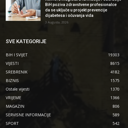
BiH poziva zdravstvene profesionalce
da se uključe u projekt prevencije
dijabetesa i očuvanja vida
3 Augusta, 2026
SVE KATEGORIJE
BIH I SVIJET
19303
VIJESTI
8615
SREBRENIK
4182
BIZNIS
1575
Ostale vijesti
1370
VRIJEME
1366
MAGAZIN
806
SERVISNE INFORMACIJE
589
SPORT
542