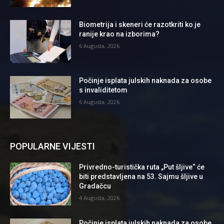
Biometrija i skeneri će razotkriti ko je
ranije krao na izborima?
6 Augusta, 2026
Počinje isplata julskih naknada za osobe
s invaliditetom
6 Augusta, 2026
POPULARNE VIJESTI
Privredno-turistička ruta „Put šljive“ će
biti predstavljena na 53. Sajmu šljive u
Gradačcu
4 Augusta, 2026
Počinje isplata julskih naknada za osobe