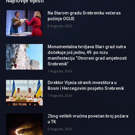
Najnovije vijesti
Na Starom gradu Srebreniku večeras
počinje OGUS
8 Augusta, 2026
Monumentalna tvrdjava Stari grad sutra
dočekuje još jednu, 49. po nizu
manifestaciju “Otvoreni grad umjetnosti
Srebrenik”
7 Augusta, 2026
Direktor Vijeća stranih investitora u
Bosni i Hercegovini posjetio Srebrenik
7 Augusta, 2026
Zbog velikih vrućina povećan broj požara
u TK
6 Augusta, 2026