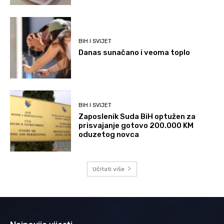
BIH I SVIJET
Danas sunačano i veoma toplo
BIH I SVIJET
Zaposlenik Suda BiH optužen za
prisvajanje gotovo 200.000 KM
oduzetog novca
Učitati više