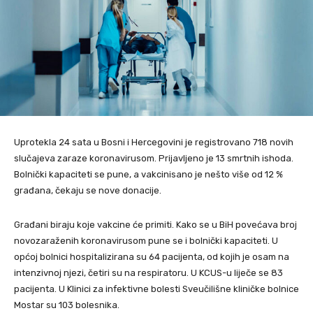
Uprotekla 24 sata u Bosni i Hercegovini je registrovano 718 novih
slučajeva zaraze koronavirusom. Prijavljeno je 13 smrtnih ishoda.
Bolnički kapaciteti se pune, a vakcinisano je nešto više od 12 %
građana, čekaju se nove donacije.
Građani biraju koje vakcine će primiti. Kako se u BiH povećava broj
novozaraženih koronavirusom pune se i bolnički kapaciteti. U
općoj bolnici hospitalizirana su 64 pacijenta, od kojih je osam na
intenzivnoj njezi, četiri su na respiratoru. U KCUS-u liječe se 83
pacijenta. U Klinici za infektivne bolesti Sveučilišne kliničke bolnice
Mostar su 103 bolesnika.