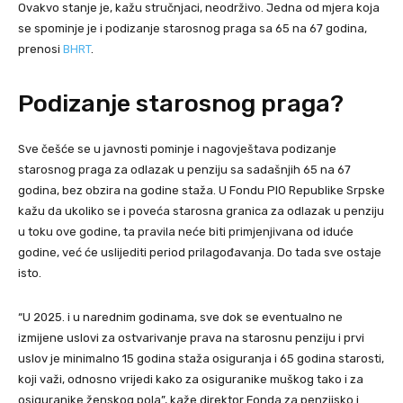
Ovakvo stanje je, kažu stručnjaci, neodrživo. Jedna od mjera koja
se spominje je i podizanje starosnog praga sa 65 na 67 godina,
prenosi
BHRT
.
Podizanje starosnog praga?
Sve češće se u javnosti pominje i nagovještava podizanje
starosnog praga za odlazak u penziju sa sadašnjih 65 na 67
godina, bez obzira na godine staža. U Fondu PIO Republike Srpske
kažu da ukoliko se i poveća starosna granica za odlazak u penziju
u toku ove godine, ta pravila neće biti primjenjivana od iduće
godine, već će uslijediti period prilagođavanja. Do tada sve ostaje
isto.
“U 2025. i u narednim godinama, sve dok se eventualno ne
izmijene uslovi za ostvarivanje prava na starosnu penziju i prvi
uslov je minimalno 15 godina staža osiguranja i 65 godina starosti,
koji važi, odnosno vrijedi kako za osiguranike muškog tako i za
osiguranike ženskog pola”, kaže direktor Fonda za penzijsko i