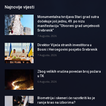
Najnovije vijesti
Monumentalna tvrdjava Stari grad sutra
dočekuje još jednu, 49. po nizu
manifestaciju “Otvoreni grad umjetnosti
Srebrenik”
7 Augusta, 2026
Direktor Vijeća stranih investitora u
Bosni i Hercegovini posjetio Srebrenik
7 Augusta, 2026
Zbog velikih vrućina povećan broj požara
u TK
6 Augusta, 2026
Biometrija i skeneri će razotkriti ko je
ranije krao na izborima?