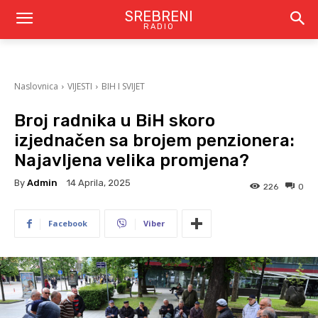
SREBRENI
RADIO
Naslovnica
VIJESTI
BIH I SVIJET
Broj radnika u BiH skoro
izjednačen sa brojem penzionera:
Najavljena velika promjena?
By
Admin
14 Aprila, 2025
226
0
Facebook
Viber