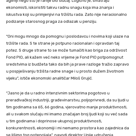
agilniji nego što je ranije bio slučaj. Logično je, smatraju
ekonomisti, iskoristiti takvu radnu snagu koja ima znanja i
iskustva koji su primjenjivi na tržištu rada. Zato nije neracionalno
podizanje starosnog praga za odlazak u penziju.
“Oni mogu mnogo da pomognu i poslodavcu i novima koji ulaze na
tržište rada. S te strane je potpuno racionalan i opravdan taj
potez. S druge strane to se može tumačiti kao briga za održivost
Fond PIO, ali kažem već neko vrijeme je Fond PIO potpomognut
sredstvima iz budžeta tako da bih ja prave razloge tražio zapravo
u pospješivanju tržišta radne snage i u prosto dužem životnom
vijeku”, ističe ekonomski analitičar Miloš Grujić.
“Jasno je da u radno intenzivnim sektorima pogotovo u
prerađivačkoj industriji, građevinarstvu, poljoprivredi, da su ljudi u
tim godinama sa 65, 66 godina, vjerovatno manje produktivnosti,
ali u svakom slučaju mi imamo značajan broj ljudi koji su već sada
u tim godinama i doprinose ukupnoj produktivnosti,
konkurentnosti, ekonomiji i mi nemamo prostora kao zajednica da
se lišimo tog potencijala”, navodi direktor Unije udruženja