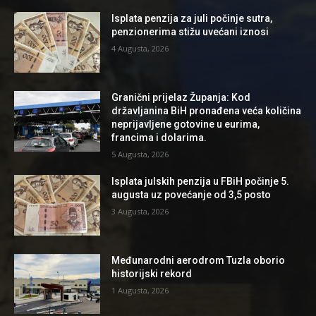
Isplata penzija za juli počinje sutra,
penzionerima stižu uvećani iznosi
4 Augusta, 2026
Granični prijelaz Županja: Kod
državljanina BiH pronađena veća količina
neprijavljene gotovine u eurima,
francima i dolarima.
5 Augusta, 2026
Isplata julskih penzija u FBiH počinje 5.
augusta uz povećanje od 3,5 posto
3 Augusta, 2026
Međunarodni aerodrom Tuzla oborio
historijski rekord
1 Augusta, 2026