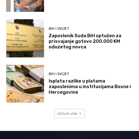
BIH I SVIJET
Zaposlenik Suda BiH optužen za
prisvajanje gotovo 200.000 KM
oduzetog novca
BIH I SVIJET
Isplata razlike u platama
zaposlenima u institucijama Bosne i
Hercegovine
Učitati više