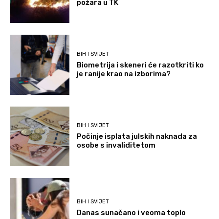
požara u TK
BIH I SVIJET
Biometrija i skeneri će razotkriti ko
je ranije krao na izborima?
BIH I SVIJET
Počinje isplata julskih naknada za
osobe s invaliditetom
BIH I SVIJET
Danas sunačano i veoma toplo