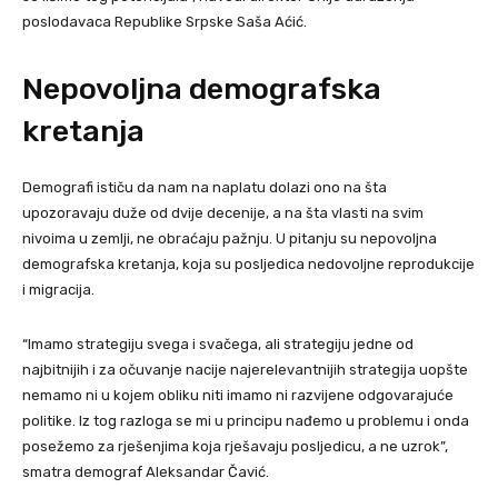
poslodavaca Republike Srpske Saša Aćić.
Nepovoljna demografska
kretanja
Demografi ističu da nam na naplatu dolazi ono na šta
upozoravaju duže od dvije decenije, a na šta vlasti na svim
nivoima u zemlji, ne obraćaju pažnju. U pitanju su nepovoljna
demografska kretanja, koja su posljedica nedovoljne reprodukcije
i migracija.
“Imamo strategiju svega i svačega, ali strategiju jedne od
najbitnijih i za očuvanje nacije najerelevantnijih strategija uopšte
nemamo ni u kojem obliku niti imamo ni razvijene odgovarajuće
politike. Iz tog razloga se mi u principu nađemo u problemu i onda
posežemo za rješenjima koja rješavaju posljedicu, a ne uzrok”,
smatra demograf Aleksandar Čavić.