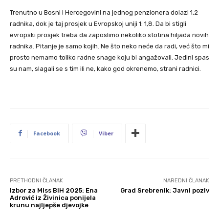
Trenutno u Bosni i Hercegovini na jednog penzionera dolazi 1,2
radnika, dok je taj prosjek u Evropskoj uniji 1: 1,8. Da bi stigli
evropski prosjek treba da zaposlimo nekoliko stotina hiljada novih
radnika. Pitanje je samo kojih. Ne što neko neće da radi, već što mi
prosto nemamo toliko radne snage koju bi angažovali. Jedini spas
su nam, slagali se s tim ili ne, kako god okrenemo, strani radnici.
Facebook
Viber
PRETHODNI ČLANAK
NAREDNI ČLANAK
Izbor za Miss BiH 2025: Ena
Grad Srebrenik: Javni poziv
Adrović iz Živinica ponijela
krunu najljepše djevojke