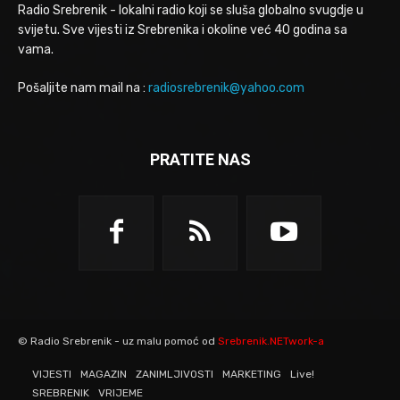
Radio Srebrenik - lokalni radio koji se sluša globalno svugdje u
svijetu. Sve vijesti iz Srebrenika i okoline već 40 godina sa
vama.
Pošaljite nam mail na :
radiosrebrenik@yahoo.com
PRATITE NAS
© Radio Srebrenik - uz malu pomoć od
Srebrenik.NETwork-a
VIJESTI
MAGAZIN
ZANIMLJIVOSTI
MARKETING
Live!
SREBRENIK
VRIJEME