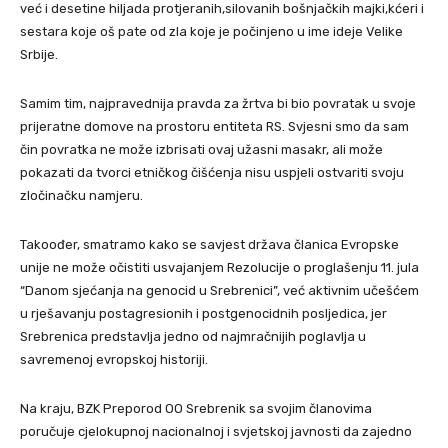
već i desetine hiljada protjeranih,silovanih bošnjačkih majki,kćeri i
sestara koje oš pate od zla koje je počinjeno u ime ideje Velike
Srbije.
Samim tim, najpravednija pravda za žrtva bi bio povratak u svoje
prijeratne domove na prostoru entiteta RS. Svjesni smo da sam
čin povratka ne može izbrisati ovaj užasni masakr, ali može
pokazati da tvorci etničkog čišćenja nisu uspjeli ostvariti svoju
zločinačku namjeru.
Takoođer, smatramo kako se savjest država članica Evropske
unije ne može očistiti usvajanjem Rezolucije o proglašenju 11. jula
“Danom sjećanja na genocid u Srebrenici”, već aktivnim učešćem
u rješavanju postagresionih i postgenocidnih posljedica, jer
Srebrenica predstavlja jedno od najmračnijih poglavlja u
savremenoj evropskoj historiji.
Na kraju, BZK Preporod OO Srebrenik sa svojim članovima
poručuje cjelokupnoj nacionalnoj i svjetskoj javnosti da zajedno