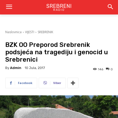
SREBRENI
RADIO
Naslovnica
VIJESTI
SREBRENIK
BZK OO Preporod Srebrenik
podsjeća na tragediju i genocid u
Srebrenici
By
Admin
10 Jula, 2017
146
0
Facebook
Viber