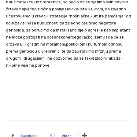
naučimo lekciju iz Srebrenice, na način da se sjetimo svih nevinih
žrtava najvećeg zločina poslije Holokausta u Evropi, da zajedno
učestvujemo u kreaciji strategije “bošnjačke kulture pamćenja” od
koje zavisi naša budućnost, da zajedno osudimo negatore
genocida, da poručimo da instalisano djelo agresije kao implatant
ne može postojati na bosanskohercegovačkoj zemlji i da će se
država BIH graditi na moralnom,političkom i kulturnom odnosu
prema genocidu u Srebrenici te da zaustavimo mržnju prema
drugom i drugačijem i ne dozvolimo da se takvi zločini nikada i
nikome više ne ponove.
Facebook
Viber