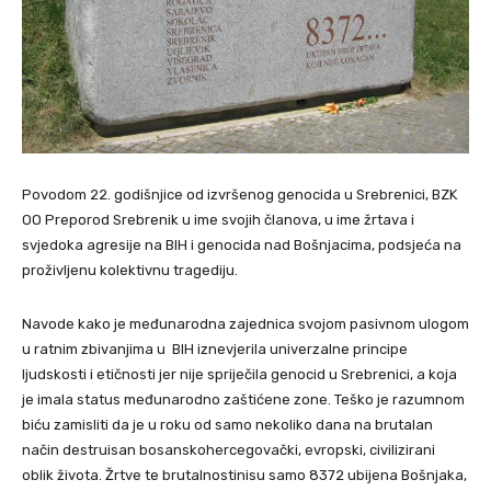
Povodom 22. godišnjice od izvršenog genocida u Srebrenici, BZK
OO Preporod Srebrenik u ime svojih članova, u ime žrtava i
svjedoka agresije na BIH i genocida nad Bošnjacima, podsjeća na
proživljenu kolektivnu tragediju.
Navode kako je međunarodna zajednica svojom pasivnom ulogom
u ratnim zbivanjima u BIH iznevjerila univerzalne principe
ljudskosti i etičnosti jer nije spriječila genocid u Srebrenici, a koja
je imala status međunarodno zaštićene zone. Teško je razumnom
biću zamisliti da je u roku od samo nekoliko dana na brutalan
način destruisan bosanskohercegovački, evropski, civilizirani
oblik života. Žrtve te brutalnostinisu samo 8372 ubijena Bošnjaka,