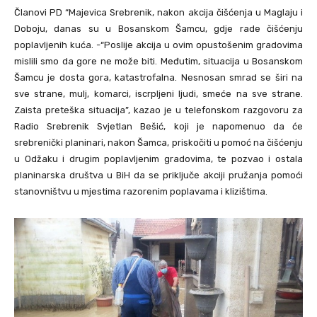
Članovi PD “Majevica Srebrenik, nakon akcija čišćenja u Maglaju i
Doboju, danas su u Bosanskom Šamcu, gdje rade čišćenju
poplavljenih kuća. -“Poslije akcija u ovim opustošenim gradovima
mislili smo da gore ne može biti. Međutim, situacija u Bosanskom
Šamcu je dosta gora, katastrofalna. Nesnosan smrad se širi na
sve strane, mulj, komarci, iscrpljeni ljudi, smeće na sve strane.
Zaista preteška situacija”, kazao je u telefonskom razgovoru za
Radio Srebrenik Svjetlan Bešić, koji je napomenuo da će
srebrenički planinari, nakon Šamca, priskočiti u pomoć na čišćenju
u Odžaku i drugim poplavljenim gradovima, te pozvao i ostala
planinarska društva u BiH da se priključe akciji pružanja pomoći
stanovništvu u mjestima razorenim poplavama i klizištima.