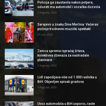
Policija ga zaustavila nakon potjere,
oduzeti mu automobil i vozačka dozvola
3 Augusta, 2026
Sarajevo u znaku Dine Merlina: Večeras
počinje trodnevni muzički spektakl
31 Jula, 2026
Zenica sprema ispraćaj žrtava,
kolektivna dženaza za nastradale
planinare
3 Augusta, 2026
Lidl zapošljava više od 1.000 radnika u
BiH: Objavljen spisak gradova
3 Augusta, 2026
Uvoz automobila u BiH usporio, raste