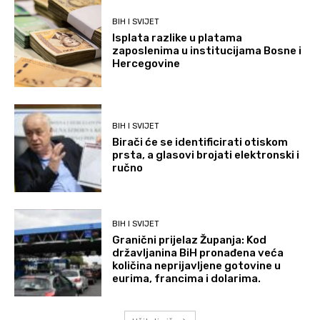
BIH I SVIJET
Isplata razlike u platama
zaposlenima u institucijama Bosne i
Hercegovine
BIH I SVIJET
Birači će se identificirati otiskom
prsta, a glasovi brojati elektronski i
ručno
BIH I SVIJET
Granični prijelaz Županja: Kod
državljanina BiH pronađena veća
količina neprijavljene gotovine u
eurima, francima i dolarima.