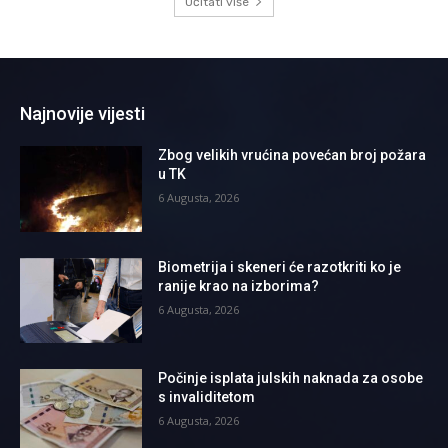
Učitati više
Najnovije vijesti
Zbog velikih vrućina povećan broj požara
u TK
6 Augusta, 2026
Biometrija i skeneri će razotkriti ko je
ranije krao na izborima?
6 Augusta, 2026
Počinje isplata julskih naknada za osobe
s invaliditetom
6 Augusta, 2026