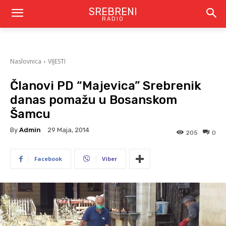
SREBRENI
RADIO
Naslovnica
VIJESTI
Članovi PD “Majevica” Srebrenik
danas pomažu u Bosanskom
Šamcu
By
Admin
29 Maja, 2014
205
0
Facebook
Viber