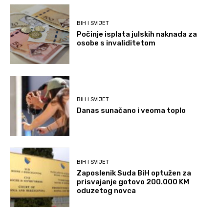
BIH I SVIJET
Počinje isplata julskih naknada za
osobe s invaliditetom
BIH I SVIJET
Danas sunačano i veoma toplo
BIH I SVIJET
Zaposlenik Suda BiH optužen za
prisvajanje gotovo 200.000 KM
oduzetog novca