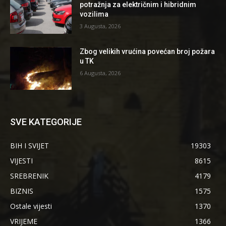
potražnja za električnim i hibridnim
vozilima
3 Augusta, 2026
Zbog velikih vrućina povećan broj požara
u TK
6 Augusta, 2026
SVE KATEGORIJE
BIH I SVIJET
19303
VIJESTI
8615
SREBRENIK
4179
BIZNIS
1575
Ostale vijesti
1370
VRIJEME
1366