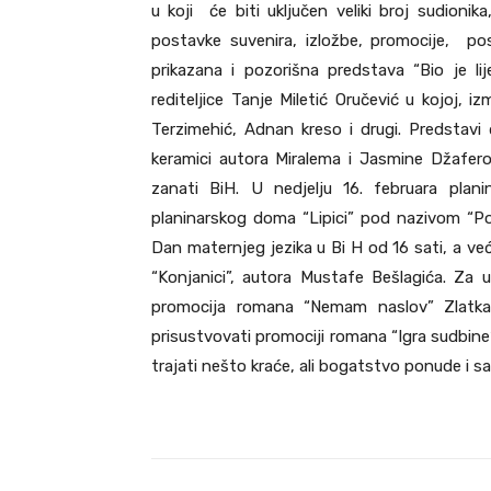
u koji će biti uključen veliki broj sudionika
postavke suvenira, izložbe, promocije, pos
prikazana i pozorišna predstava “Bio je 
rediteljice Tanje Miletić Oručević u kojoj, 
Terzimehić, Adnan kreso i drugi. Predstavi
keramici autora Miralema i Jasmine Džaferovi
zanati BiH. U nedjelju 16. februara plani
planinarskog doma “Lipici” pod nazivom “Pove
Dan maternjeg jezika u Bi H od 16 sati, a već
“Konjanici”, autora Mustafe Bešlagića. Za u
promocija romana “Nemam naslov” Zlatka
prisustvovati promociji romana “Igra sudbine
trajati nešto kraće, ali bogatstvo ponude i sa