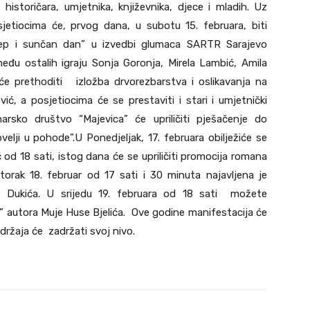
, historičara, umjetnika, književnika, djece i mladih. Uz
jetiocima će, prvog dana, u subotu 15. februara, biti
lijep i sunčan dan” u izvedbi glumaca SARTR Sarajevo
između ostalih igraju Sonja Goronja, Mirela Lambić, Amila
 će prethoditi izložba drvorezbarstva i oslikavanja na
ć, a posjetiocima će se prestaviti i stari i umjetnički
narsko društvo “Majevica” će upriličiti pješačenje do
lji u pohode”.U Ponedjeljak, 17. februara obilježiće se
 od 18 sati, istog dana će se upriličiti promocija romana
torak 18. februar od 17 sati i 30 minuta najavljena je
 Dukića. U srijedu 19. februara od 18 sati možete
” autora Muje Huse Bjelića. Ove godine manifestacija će
držaja će zadržati svoj nivo.