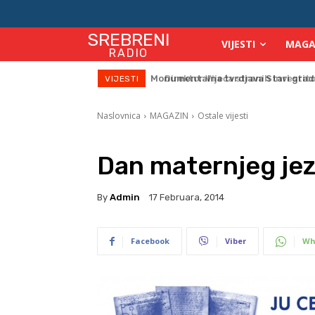
SREBRENI
VIJESTI
MAGA
RADIO
Direktor Vijeća stranih investitor
VIJESTI
Naslovnica
MAGAZIN
Ostale vijesti
Dan maternjeg jez
By
Admin
17 Februara, 2014
Facebook
Viber
Wh