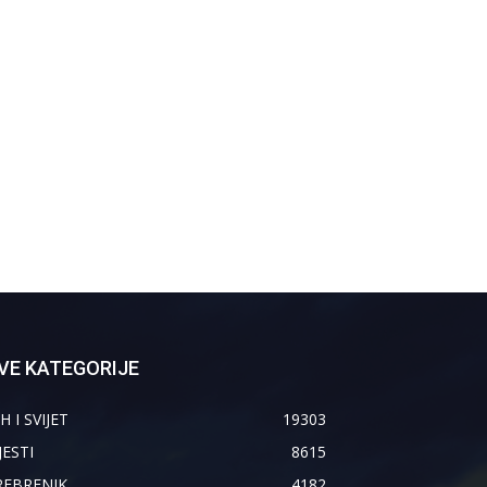
VE KATEGORIJE
H I SVIJET
19303
JESTI
8615
REBRENIK
4182