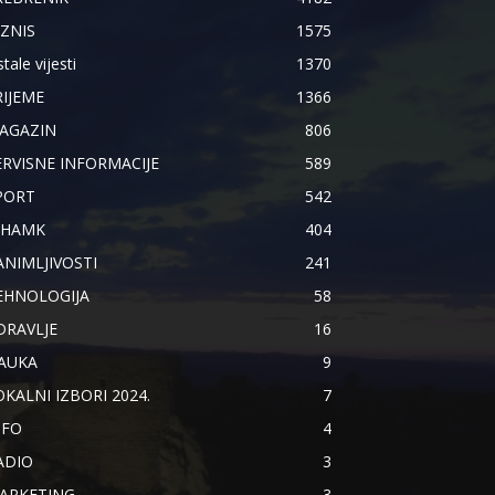
IZNIS
1575
tale vijesti
1370
RIJEME
1366
AGAZIN
806
ERVISNE INFORMACIJE
589
PORT
542
IHAMK
404
ANIMLJIVOSTI
241
EHNOLOGIJA
58
DRAVLJE
16
AUKA
9
OKALNI IZBORI 2024.
7
NFO
4
ADIO
3
ARKETING
3