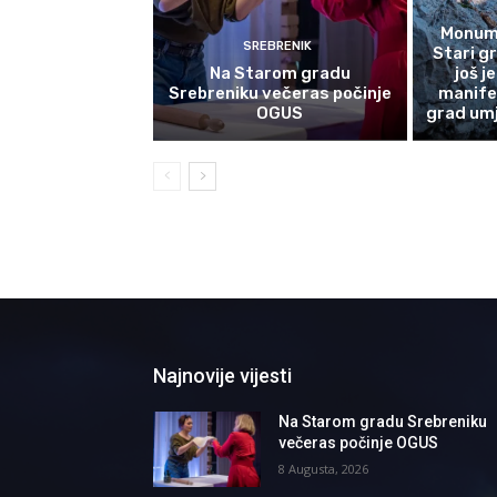
Monume
SREBRENIK
Stari g
Na Starom gradu
još j
Srebreniku večeras počinje
manife
OGUS
grad umj
Najnovije vijesti
Na Starom gradu Srebreniku
večeras počinje OGUS
8 Augusta, 2026