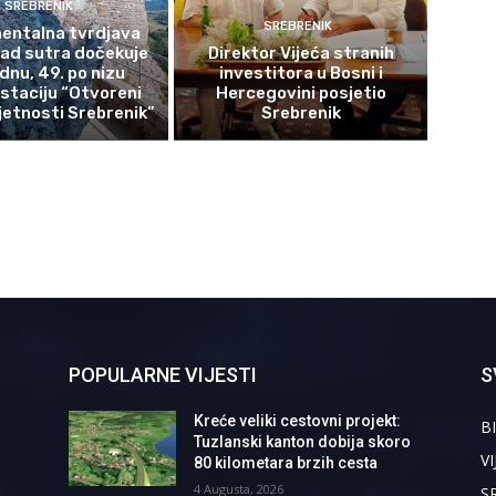
SREBRENIK
SREBRENIK
ntalna tvrdjava
rad sutra dočekuje
Direktor Vijeća stranih
ednu, 49. po nizu
investitora u Bosni i
staciju “Otvoreni
Hercegovini posjetio
etnosti Srebrenik”
Srebrenik
POPULARNE VIJESTI
S
Kreće veliki cestovni projekt:
BI
Tuzlanski kanton dobija skoro
VI
80 kilometara brzih cesta
4 Augusta, 2026
S