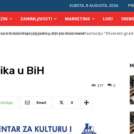
SUBOTA, 8 AUGUSTA, 2026
PR
ZIN
ZANIMLJIVOSTI
MARKETING
LIVE!
SREBR
a u Bosni i Hercegovini posjetio Srebrenik
M
ika u BiH
377
0
atsApp
Email
X