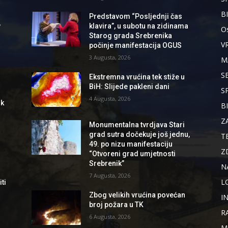
B
Predstavom “Posljednji čas
,
klavira”, u subotu na zidinama
Os
Starog grada Srebrenika
V
počinje manifestacija OGUS
3 Augusta, 2026
M
S
Ekstremna vrućina tek stiže u
BiH: Slijede pakleni dani
S
4 Augusta, 2026
ik
B
Z
Monumentalna tvrdjava Stari
grad sutra dočekuje još jednu,
T
49. po nizu manifestaciju
Z
“Otvoreni grad umjetnosti
Srebrenik”
N
7 Augusta, 2026
L
ti
Zbog velikih vrućina povećan
I
broj požara u TK
R
6 Augusta, 2026
M