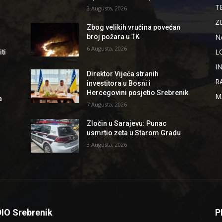
T
3 Augusta, 2026
Z
Zbog velikih vrućina povećan
N
broj požara u TK
6 Augusta, 2026
L
ti
I
Direktor Vijeća stranih
R
investitora u Bosni i
Hercegovini posjetio Srebrenik
M
a
7 Augusta, 2026
Zločin u Sarajevu: Punac
usmrtio zeta u Starom Gradu
3 Augusta, 2026
IO Srebrenik
P