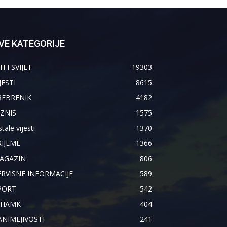
VE KATEGORIJE
H I SVIJET
19303
JESTI
8615
REBRENIK
4182
IZNIS
1575
tale vijesti
1370
RIJEME
1366
AGAZIN
806
ERVISNE INFORMACIJE
589
PORT
542
IHAMK
404
ANIMLJIVOSTI
241