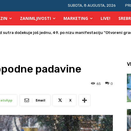
SUBOTA, 8 AUGUSTA, 2026
PR
ZIN
ZANIMLJIVOSTI
MARKETING
LIVE!
SREBR
tra dočekuje još jednu, 49. po nizu manifestaciju “Otvoreni grad 
a u Bosni i Hercegovini posjetio Srebrenik
V
opodne padavine
65
0
atsApp
Email
X