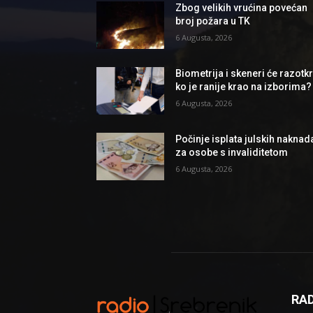
Zbog velikih vrućina povećan
broj požara u TK
6 Augusta, 2026
Biometrija i skeneri će razotkri
ko je ranije krao na izborima?
6 Augusta, 2026
Počinje isplata julskih naknad
za osobe s invaliditetom
6 Augusta, 2026
RAD