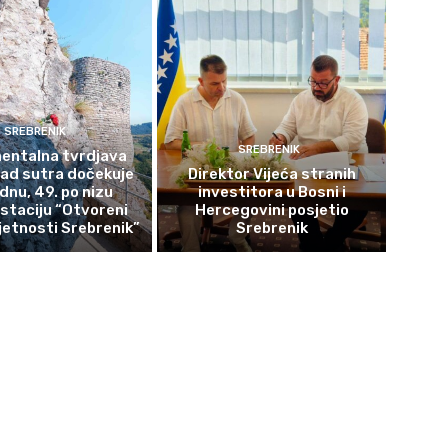
SREBRENIK
SREBRENIK
ntalna tvrdjava
rad sutra dočekuje
Direktor Vijeća stranih
ednu, 49. po nizu
investitora u Bosni i
staciju “Otvoreni
Hercegovini posjetio
etnosti Srebrenik”
Srebrenik