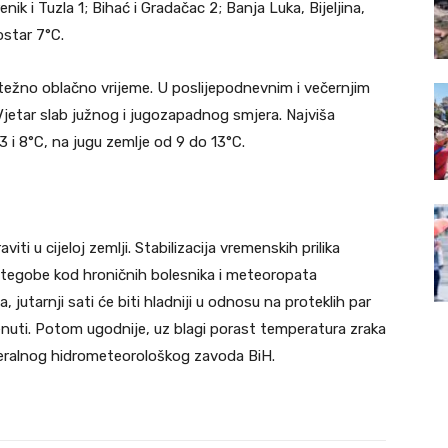
nik i Tuzla 1; Bihać i Gradačac 2; Banja Luka, Bijeljina,
Mostar 7°C.
težno oblačno vrijeme. U poslijepodnevnim i večernjim
Vjetar slab južnog i jugozapadnog smjera. Najviša
i 8°C, na jugu zemlje od 9 do 13°C.
ti u cijeloj zemlji. Stabilizacija vremenskih prilika
 a tegobe kod hroničnih bolesnika i meteoropata
 jutarnji sati će biti hladniji u odnosu na proteklih par
jenuti. Potom ugodnije, uz blagi porast temperatura zraka
ederalnog hidrometeorološkog zavoda BiH.