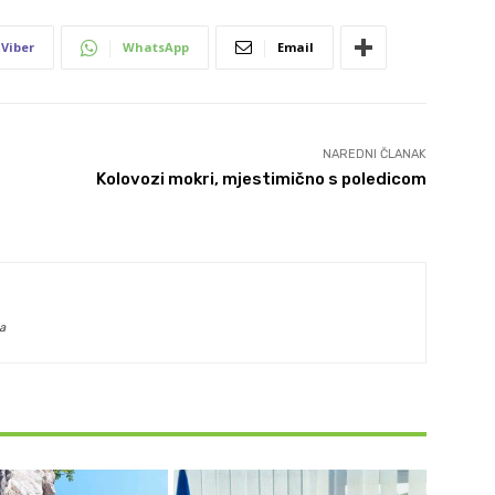
Viber
WhatsApp
Email
NAREDNI ČLANAK
Kolovozi mokri, mjestimično s poledicom
a