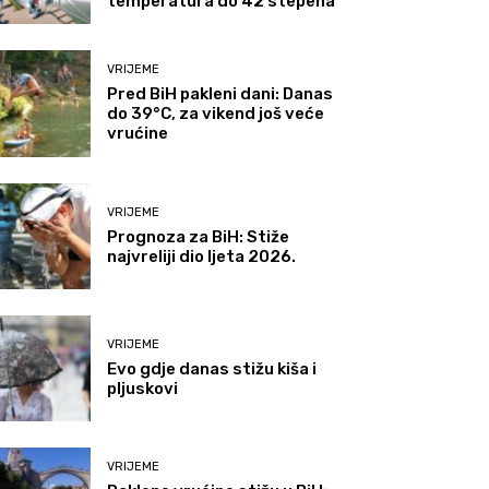
temperatura do 42 stepena
VRIJEME
Pred BiH pakleni dani: Danas
do 39°C, za vikend još veće
vrućine
VRIJEME
Prognoza za BiH: Stiže
najvreliji dio ljeta 2026.
VRIJEME
Evo gdje danas stižu kiša i
pljuskovi
VRIJEME