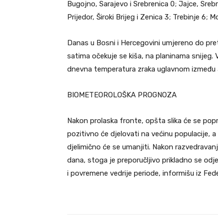
Bugojno, Sarajevo i Srebrenica 0; Jajce, Srebre
Prijedor, Široki Brijeg i Zenica 3; Trebinje 6; 
Danas u Bosni i Hercegovini umjereno do pre
satima očekuje se kiša, na planinama snijeg. 
dnevna temperatura zraka uglavnom između 3 
BIOMETEOROLOŠKA PROGNOZA
Nakon prolaska fronte, opšta slika će se popravi
pozitivno će djelovati na većinu populacije,
djelimično će se umanjiti. Nakon razvedravanja,
dana, stoga je preporučljivo prikladno se od
i povremene vedrije periode, informišu iz F