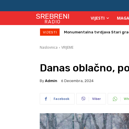
SREBRENI
VIJESTI
MAGA
RADIO
Monumentalna tvrdjava Stari grad su
Direktor Vijeća stranih investitor
VIJESTI
Naslovnica
VRIJEME
Danas oblačno, p
By
Admin
6 Decembra, 2024
Facebook
Viber
Wh