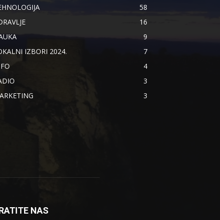
EHNOLOGIJA
58
DRAVLJE
16
AUKA
9
OKALNI IZBORI 2024.
7
NFO
4
ADIO
3
ARKETING
3
RATITE NAS