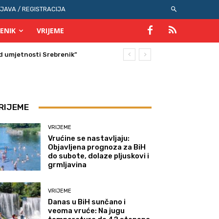
IJAVA / REGISTRACIJA
ENIK
VRIJEME
umjetnosti Srebrenik”
RIJEME
VRIJEME
Vrućine se nastavljaju:
Objavljena prognoza za BiH
do subote, dolaze pljuskovi i
grmljavina
VRIJEME
Danas u BiH sunčano i
veoma vruće: Na jugu