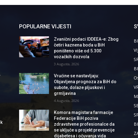
POPULARNE VIJESTI
S
Zvanični podaci IDDEEA-e: Zbog
BI
četiri kaznena boda u BiH
VI
poništeno više od 5.300
vozačkih dozvola
S
3 Augusta, 2026
B
,
Vrućine se nastavljaju:
Os
Objavljena prognoza za BiH do
V
subote, dolaze pljuskovi i
grmljavina
M
4 Augusta, 2026
S
Komora magistara farmacije
S
Federacije BiH poziva
ik
B
zdravstvene profesionalce da
se uključe u projekt prevencije
Z
dijabetesa i očuvanja vida