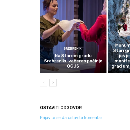
Monume
SREBRENIK
Stari g
Na Starom gradu
još j
Srebreniku večeras počinje
manife
OGUS
grad umj
OSTAVITI ODGOVOR
Prijavite se da ostavite komentar