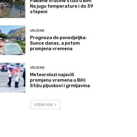
Paklene vrućine stižu u BiH:
Na jugu temperature i do 39
stepeni
VRIJEME
Prognoza do ponedjeljka:
Sunce danas, a potom
promjena vremena
VRIJEME
Meteorolozi najavili
promjenu vremena u BiH:
Stižu pljuskovi i grmljavina
Učitati više