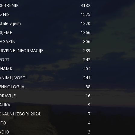
REBRENIK
4182
IZNIS
1575
tale vijesti
1370
RIJEME
1366
AGAZIN
806
ERVISNE INFORMACIJE
589
PORT
542
IHAMK
404
ANIMLJIVOSTI
241
EHNOLOGIJA
58
DRAVLJE
16
AUKA
9
OKALNI IZBORI 2024.
7
NFO
4
ADIO
3