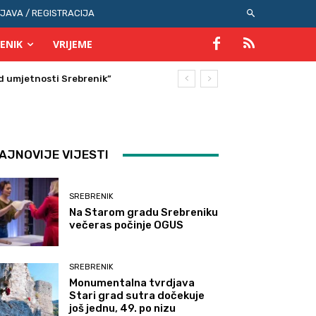
IJAVA / REGISTRACIJA
ENIK
VRIJEME
AJNOVIJE VIJESTI
SREBRENIK
Na Starom gradu Srebreniku
večeras počinje OGUS
SREBRENIK
Monumentalna tvrdjava
Stari grad sutra dočekuje
još jednu, 49. po nizu