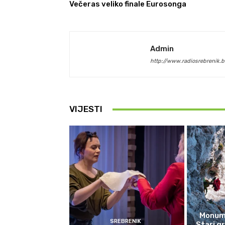
Večeras veliko finale Eurosonga
Admin
http://www.radiosrebrenik.b
VIJESTI
Monume
SREBRENIK
Stari g