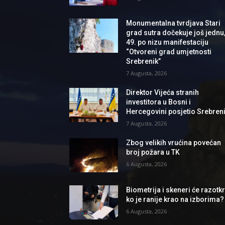
Monumentalna tvrdjava Stari
grad sutra dočekuje još jednu
49. po nizu manifestaciju
“Otvoreni grad umjetnosti
Srebrenik”
7 Augusta, 2026
Direktor Vijeća stranih
investitora u Bosni i
Hercegovini posjetio Srebren
7 Augusta, 2026
Zbog velikih vrućina povećan
broj požara u TK
6 Augusta, 2026
Biometrija i skeneri će razotkri
ko je ranije krao na izborima?
6 Augusta, 2026