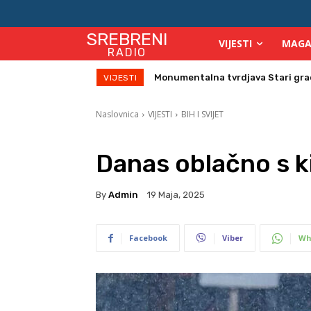
SREBRENI
VIJESTI
MAGA
RADIO
Direktor Vijeća stranih investitor
VIJESTI
Naslovnica
VIJESTI
BIH I SVIJET
Danas oblačno s k
By
Admin
19 Maja, 2025
Facebook
Viber
Wh