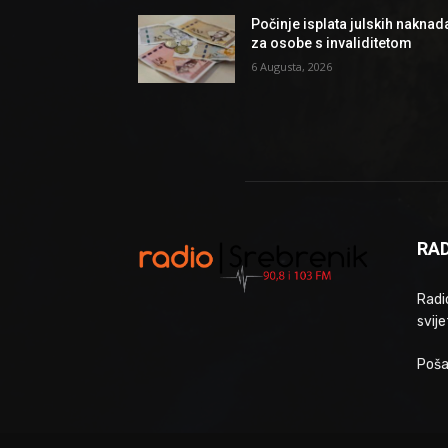
Počinje isplata julskih naknad
za osobe s invaliditetom
6 Augusta, 2026
RAD
Radio
svije
Poša