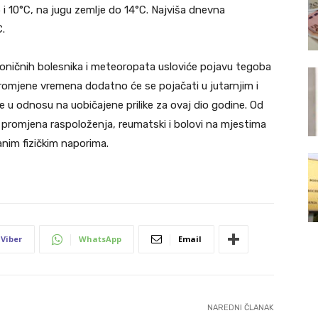
i 10°C, na jugu zemlje do 14°C. Najviša dnevna
.
oničnih bolesnika i meteoropata usloviće pojavu tegoba
promjene vremena dodatno će se pojačati u jutarnjim i
je u odnosu na uobičajene prilike za ovaj dio godine. Od
 promjena raspoloženja, reumatski i bolovi na mjestima
ranim fizičkim naporima.
Viber
WhatsApp
Email
NAREDNI ČLANAK