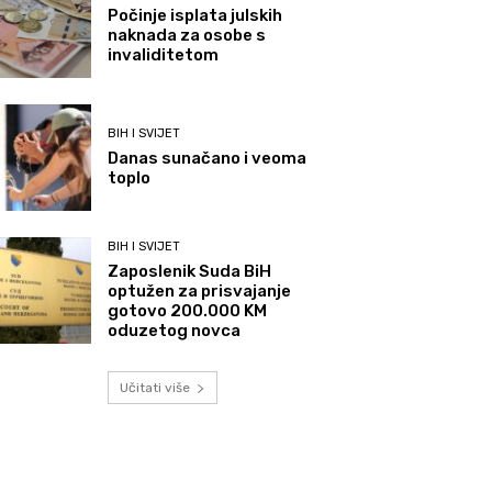
Počinje isplata julskih
naknada za osobe s
invaliditetom
BIH I SVIJET
Danas sunačano i veoma
toplo
BIH I SVIJET
Zaposlenik Suda BiH
optužen za prisvajanje
gotovo 200.000 KM
oduzetog novca
Učitati više