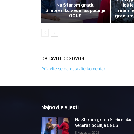
Na Starom gradu
još j
Srebreniku večeras počinje
manife
OGUS
grad umj
OSTAVITI ODGOVOR
Prijavite se da ostavite komentar
Najnovije vijesti
Na Starom gradu Srebreniku
večeras počinje OGUS
8 Augusta, 2026