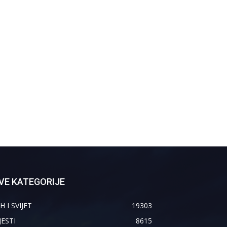
VE KATEGORIJE
H I SVIJET
19303
JESTI
8615