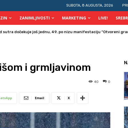
SUBOTA, 8 AUGUSTA, 2026
PR
ZIN
ZANIMLJIVOSTI
MARKETING
LIVE!
SREBR
a u Bosni i Hercegovini posjetio Srebrenik
N
išom i grmljavinom
40
0
atsApp
Email
X