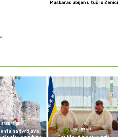
Muškarac ubijen u tuči u Zenici
a
SREBRENIK
SREBRENIK
ntalna tvrdjava
rad sutra dočekuje
Direktor Vijeća stranih