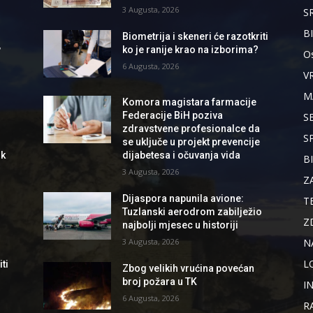
3 Augusta, 2026
S
B
Biometrija i skeneri će razotkriti
,
ko je ranije krao na izborima?
Os
6 Augusta, 2026
V
M
Komora magistara farmacije
Federacije BiH poziva
S
zdravstvene profesionalce da
S
se uključe u projekt prevencije
ik
dijabetesa i očuvanja vida
B
3 Augusta, 2026
Z
Dijaspora napunila avione:
T
Tuzlanski aerodrom zabilježio
Z
najbolji mjesec u historiji
N
3 Augusta, 2026
L
ti
Zbog velikih vrućina povećan
broj požara u TK
I
6 Augusta, 2026
R