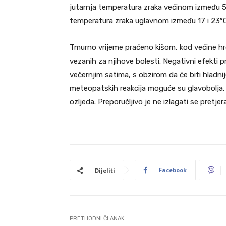
jutarnja temperatura zraka većinom između 5 
temperatura zraka uglavnom između 17 i 23°C
Tmurno vrijeme praćeno kišom, kod većine hr
vezanih za njihove bolesti. Negativni efekti 
večernjim satima, s obzirom da će biti hladni
meteopatskih reakcija moguće su glavobolja,
ozljeda. Preporučljivo je ne izlagati se pretje
Facebook
Dijeliti
PRETHODNI ČLANAK