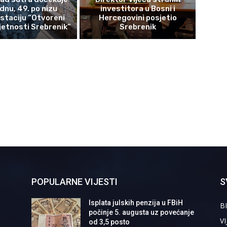
ednu, 49. po nizu
investitora u Bosni i
staciju “Otvoreni
Hercegovini posjetio
etnosti Srebrenik”
Srebrenik
POPULARNE VIJESTI
S
Isplata julskih penzija u FBiH
BI
počinje 5. augusta uz povećanje
VI
od 3,5 posto