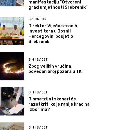
manifestaciju “Otvoreni
grad umjetnosti Srebrenik”
SREBRENIK
Direktor Vijeća stranih
investitora u Bosni i
Hercegovini posjetio
Srebrenik
BIH I SVIJET
Zbog velikih vrućina
povećan broj požara u TK
BIH I SVIJET
Biometrija i skeneri će
razotkriti ko je ranije krao na
izborima?
BIH I SVIJET