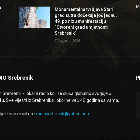
M
a
Monumentalna tvrdjava Stari
grad sutra dočekuje još jednu,
49. po nizu manifestaciju
“Otvoreni grad umjetnosti
Srebrenik”
7 Augusta, 2026
IO Srebrenik
P
 Srebrenik - lokalni radio koji se sluša globalno svugdje u
tu. Sve vijesti iz Srebrenika i okoline već 40 godina sa vama.
ljite nam mail na :
radiosrebrenik@yahoo.com