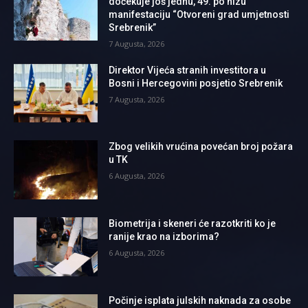
dočekuje još jednu, 49. po nizu
manifestaciju “Otvoreni grad umjetnosti
Srebrenik”
7 Augusta, 2026
Direktor Vijeća stranih investitora u
Bosni i Hercegovini posjetio Srebrenik
7 Augusta, 2026
Zbog velikih vrućina povećan broj požara
u TK
6 Augusta, 2026
Biometrija i skeneri će razotkriti ko je
ranije krao na izborima?
6 Augusta, 2026
Počinje isplata julskih naknada za osobe