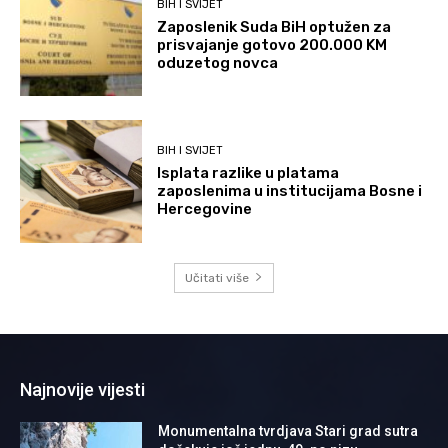
BIH I SVIJET
Zaposlenik Suda BiH optužen za
prisvajanje gotovo 200.000 KM
oduzetog novca
BIH I SVIJET
Isplata razlike u platama
zaposlenima u institucijama Bosne i
Hercegovine
Učitati više
Najnovije vijesti
Monumentalna tvrdjava Stari grad sutra