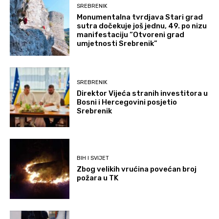
SREBRENIK
Monumentalna tvrdjava Stari grad
sutra dočekuje još jednu, 49. po nizu
manifestaciju “Otvoreni grad
umjetnosti Srebrenik”
SREBRENIK
Direktor Vijeća stranih investitora u
Bosni i Hercegovini posjetio
Srebrenik
BIH I SVIJET
Zbog velikih vrućina povećan broj
požara u TK