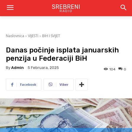
SREBRENI
RADIO
Naslovnica
VIJESTI
BIH I SVIJET
Danas počinje isplata januarskih
penzija u Federaciji BiH
By
Admin
5 Februara, 2025
104
0
Facebook
Viber