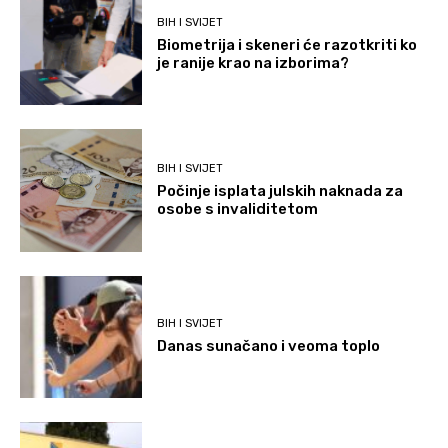
BIH I SVIJET
Biometrija i skeneri će razotkriti ko
je ranije krao na izborima?
BIH I SVIJET
Počinje isplata julskih naknada za
osobe s invaliditetom
BIH I SVIJET
Danas sunačano i veoma toplo