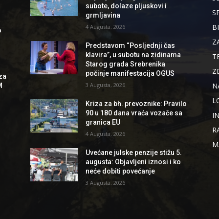
subote, dolaze pljuskovi i
S
grmljavina
B
4 Augusta, 2026
o
Z
Predstavom “Posljednji čas
klavira”, u subotu na zidinama
T
Starog grada Srebrenika
Z
počinje manifestacija OGUS
za
N
3 Augusta, 2026
M
L
Kriza za bh. prevoznike: Pravilo
90 u 180 dana vraća vozače sa
I
granica EU
R
4 Augusta, 2026
M
Uvećane julske penzije stižu 5.
augusta: Objavljeni iznosi i ko
neće dobiti povećanje
3 Augusta, 2026