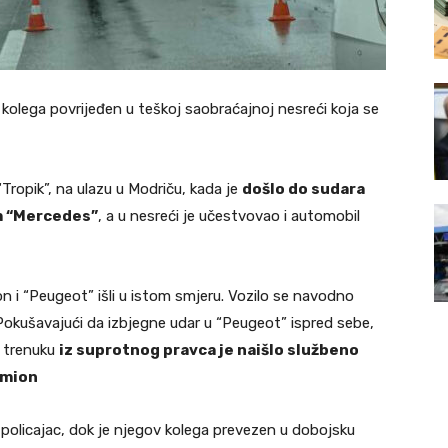
ov kolega povrijeđen u teškoj saobraćajnoj nesreći koja se
“Tropik”, na ulazu u Modriču, kada je
došlo do sudara
m “Mercedes”
, a u nesreći je učestvovao i automobil
n i “Peugeot” išli u istom smjeru. Vozilo se navodno
 Pokušavajući da izbjegne udar u “Peugeot” ispred sebe,
m trenuku
iz suprotnog pravca je naišlo službeno
amion
 policajac, dok je njegov kolega prevezen u dobojsku