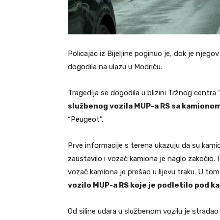
Policajac iz Bijeljine poginuo je, dok je njeg
dogodila na ulazu u Modriču.
Tragedija se dogodila u blizini Tržnog centra 
službenog vozila MUP-a RS sa kamiono
“Peugeot”.
Prve informacije s terena ukazuju da su kamio
zaustavilo i vozač kamiona je naglo zakočio.
vozač kamiona je prešao u lijevu traku. U to
vozilo MUP-a RS koje je podletilo pod k
Od siline udara u službenom vozilu je stradao