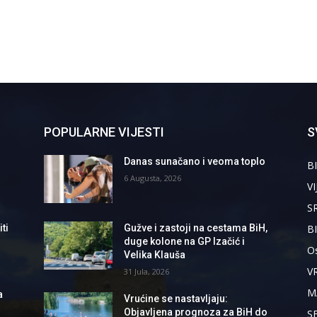
POPULARNE VIJESTI
S
Danas sunačano i veoma toplo
BI
6 Augusta, 2026
VI
S
B
ti
Gužve i zastoji na cestama BiH,
duge kolone na GP Izačić i
Os
Velika Klauša
V
31 Jula, 2026
M
a
Vrućine se nastavljaju:
Objavljena prognoza za BiH do
S