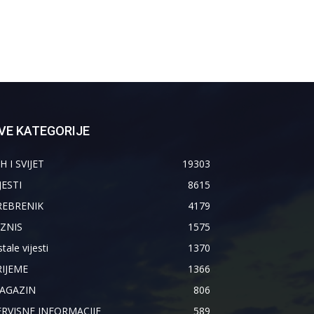
VE KATEGORIJE
H I SVIJET
19303
JESTI
8615
REBRENIK
4179
IZNIS
1575
tale vijesti
1370
RIJEME
1366
AGAZIN
806
ERVISNE INFORMACIJE
589