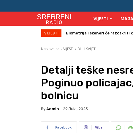
SREBRENI
VIJESTI
MAGA
RADIO
Biometrija i skeneri će razotkriti ko 
Počinje isplata julskih naknada za
VIJESTI
Naslovnica
VIJESTI
BIH I SVIJET
Detalji teške nes
Poginuo policajac
bolnicu
By
Admin
29 Jula, 2025
Facebook
Viber
Wh