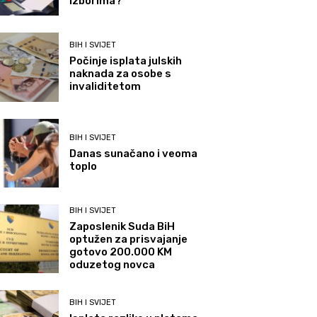
izborima?
BIH I SVIJET
Počinje isplata julskih
naknada za osobe s
invaliditetom
BIH I SVIJET
Danas sunačano i veoma
toplo
BIH I SVIJET
Zaposlenik Suda BiH
optužen za prisvajanje
gotovo 200.000 KM
oduzetog novca
BIH I SVIJET