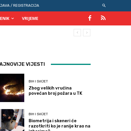
IJAVA / REGISTRACIJA
ENIK
VRIJEME
AJNOVIJE VIJESTI
BIH I SVIJET
Zbog velikih vrućina
povećan broj požara u TK
BIH I SVIJET
Biometrija i skeneri će
razotkriti ko je ranije krao na