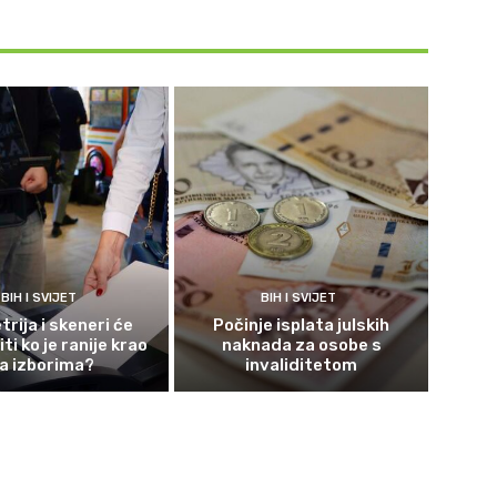
BIH I SVIJET
BIH I SVIJET
rija i skeneri će
Počinje isplata julskih
ti ko je ranije krao
naknada za osobe s
a izborima?
invaliditetom