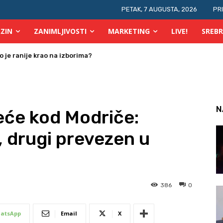
PETAK, 7 AUGUSTA, 2026
PR
ZIN
ZANIMLJIVOSTI
MARKETING
LIVE!
SREBR
je ranije krao na izborima?
 osobe s invaliditetom
N
reće kod Modriče:
, drugi prevezen u
386
0
atsApp
Email
X