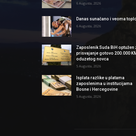
6 Augusta, 2026
Danas sunačano i veoma topl
6 Augusta, 2026
Zaposlenik Suda BiH optužen 
prisvajanje gotovo 200.000 K
oduzetog novca
5 Augusta, 2026
Isplata razlike u platama
zaposlenima u institucijama
Bosne i Hercegovine
5 Augusta, 2026