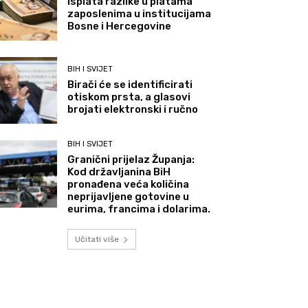
Isplata razlike u platama
zaposlenima u institucijama
Bosne i Hercegovine
BIH I SVIJET
Birači će se identificirati
otiskom prsta, a glasovi
brojati elektronski i ručno
BIH I SVIJET
Granični prijelaz Županja:
Kod državljanina BiH
pronađena veća količina
neprijavljene gotovine u
eurima, francima i dolarima.
Učitati više