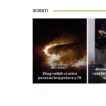
VIJESTI
BIH I SVIJET
Biomet
Zbog velikih vrućina
razotkri
povećan broj požara u TK
n