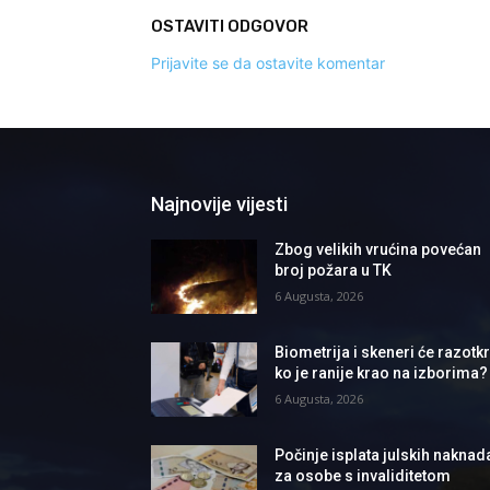
OSTAVITI ODGOVOR
Prijavite se da ostavite komentar
Najnovije vijesti
Zbog velikih vrućina povećan
broj požara u TK
6 Augusta, 2026
Biometrija i skeneri će razotkri
ko je ranije krao na izborima?
6 Augusta, 2026
Počinje isplata julskih naknad
za osobe s invaliditetom