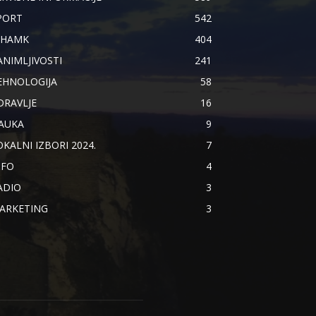
PORT
542
IHAMK
404
ANIMLJIVOSTI
241
EHNOLOGIJA
58
DRAVLJE
16
AUKA
9
OKALNI IZBORI 2024.
7
NFO
4
ADIO
3
ARKETING
3