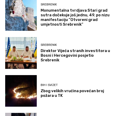
SREBRENIK
Monumentalna tvrdjava Stari grad
sutra dočekuje još jednu, 49. po nizu
manifestaciju “Otvoreni grad
umjetnosti Srebrenik”
SREBRENIK
Direktor Vijeća stranih investitora u
Bosni i Hercegovini posjetio
Srebrenik
BIH I SVIJET
Zbog velikih vrućina povećan broj
požara u TK