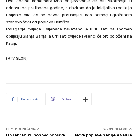
Ove godine komemorativno obilježavanje će biti skormnije u
odnosu na prethodne godine, s obzirom da je inicijativa roditelja
ubijenih bila da se novac preusmjeri kao pomoć ugroženom
stanovništvu od poplava i klizišta.
Polaganje cvijeća i vijenaca zakazano je u 10 sati na spomen
obilježju Slanja Banja, a u 11 sati cvijeće i vijenci će biti položeni na
Kapiji.
(RTV SLON)
Facebook
Viber
PRETHODNI ČLANAK
NAREDNI ČLANAK
U Srebreniku ponovo poplave
Nove poplave nanijele velike