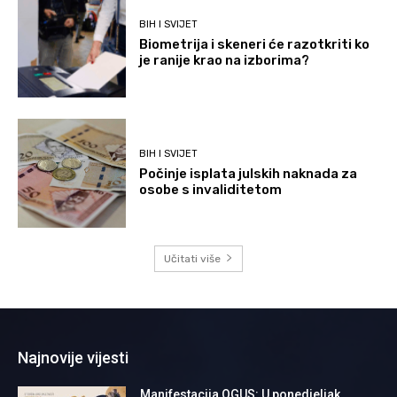
BIH I SVIJET
Biometrija i skeneri će razotkriti ko
je ranije krao na izborima?
BIH I SVIJET
Počinje isplata julskih naknada za
osobe s invaliditetom
Učitati više
Najnovije vijesti
Manifestacija OGUS: U ponedjeljak