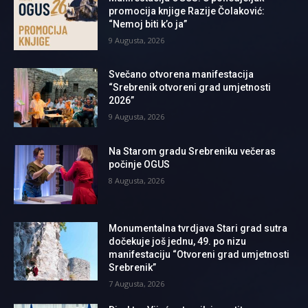
promocija knjige Razije Čolaković:
“Nemoj biti k’o ja”
9 Augusta, 2026
Svečano otvorena manifestacija
“Srebrenik otvoreni grad umjetnosti
2026”
9 Augusta, 2026
Na Starom gradu Srebreniku večeras
počinje OGUS
8 Augusta, 2026
Monumentalna tvrdjava Stari grad sutra
dočekuje još jednu, 49. po nizu
manifestaciju “Otvoreni grad umjetnosti
Srebrenik”
7 Augusta, 2026