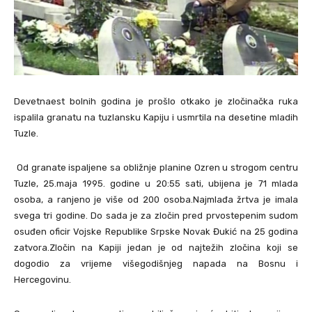
Devetnaest bolnih godina je prošlo otkako je zločinačka ruka
ispalila granatu na tuzlansku Kapiju i usmrtila na desetine mladih
Tuzle.
Od granate ispaljene sa obližnje planine Ozren u strogom centru
Tuzle, 25.maja 1995. godine u 20:55 sati, ubijena je 71 mlada
osoba, a ranjeno je više od 200 osoba.Najmlađa žrtva je imala
svega tri godine. Do sada je za zločin pred prvostepenim sudom
osuđen oficir Vojske Republike Srpske Novak Đukić na 25 godina
zatvora.Zločin na Kapiji jedan je od najtežih zločina koji se
dogodio za vrijeme višegodišnjeg napada na Bosnu i
Hercegovinu.