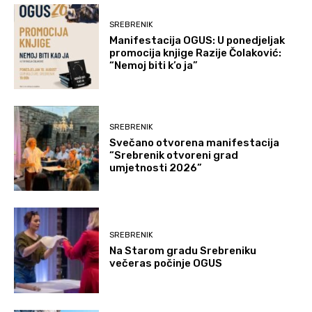
SREBRENIK
Manifestacija OGUS: U ponedjeljak
promocija knjige Razije Čolaković:
“Nemoj biti k’o ja”
SREBRENIK
Svečano otvorena manifestacija
“Srebrenik otvoreni grad
umjetnosti 2026”
SREBRENIK
Na Starom gradu Srebreniku
večeras počinje OGUS