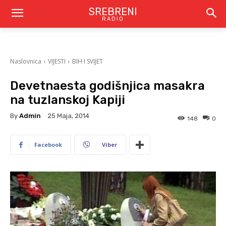
SREBRENI
RADIO
Naslovnica
VIJESTI
BIH I SVIJET
Devetnaesta godišnjica masakra
na tuzlanskoj Kapiji
By
Admin
25 Maja, 2014
148
0
Facebook
Viber