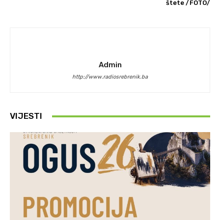
štete /FOTO/
Admin
http://www.radiosrebrenik.ba
VIJESTI