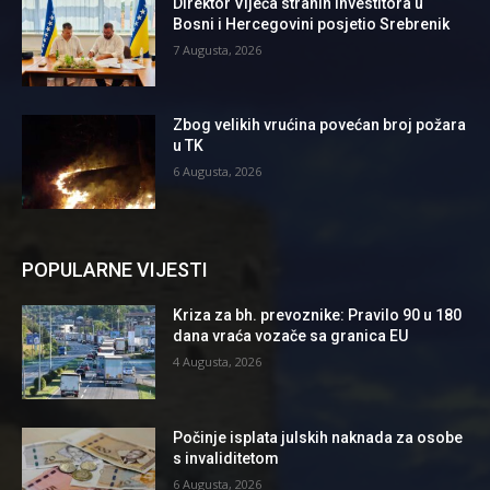
Direktor Vijeća stranih investitora u
Bosni i Hercegovini posjetio Srebrenik
7 Augusta, 2026
Zbog velikih vrućina povećan broj požara
u TK
6 Augusta, 2026
POPULARNE VIJESTI
Kriza za bh. prevoznike: Pravilo 90 u 180
dana vraća vozače sa granica EU
4 Augusta, 2026
Počinje isplata julskih naknada za osobe
s invaliditetom
6 Augusta, 2026