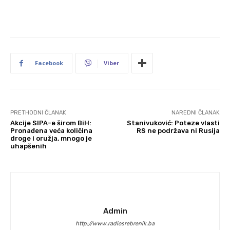
Facebook
Viber
PRETHODNI ČLANAK
NAREDNI ČLANAK
Akcije SIPA-e širom BiH:
Stanivuković: Poteze vlasti
Pronađena veća količina
RS ne podržava ni Rusija
droge i oružja, mnogo je
uhapšenih
Admin
http://www.radiosrebrenik.ba