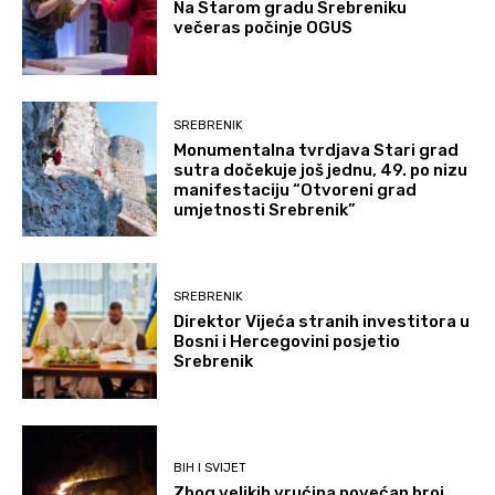
Na Starom gradu Srebreniku
večeras počinje OGUS
SREBRENIK
Monumentalna tvrdjava Stari grad
sutra dočekuje još jednu, 49. po nizu
manifestaciju “Otvoreni grad
umjetnosti Srebrenik”
SREBRENIK
Direktor Vijeća stranih investitora u
Bosni i Hercegovini posjetio
Srebrenik
BIH I SVIJET
Zbog velikih vrućina povećan broj