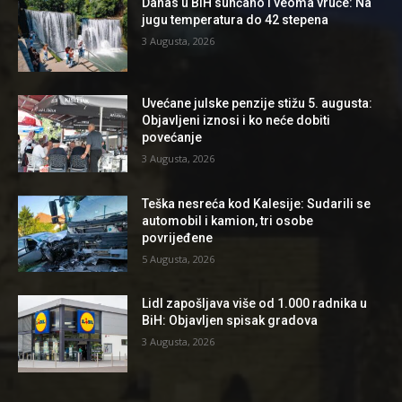
Danas u BiH sunčano i veoma vruće: Na
jugu temperatura do 42 stepena
3 Augusta, 2026
Uvećane julske penzije stižu 5. augusta:
Objavljeni iznosi i ko neće dobiti
povećanje
3 Augusta, 2026
Teška nesreća kod Kalesije: Sudarili se
automobil i kamion, tri osobe
povrijeđene
5 Augusta, 2026
Lidl zapošljava više od 1.000 radnika u
BiH: Objavljen spisak gradova
3 Augusta, 2026