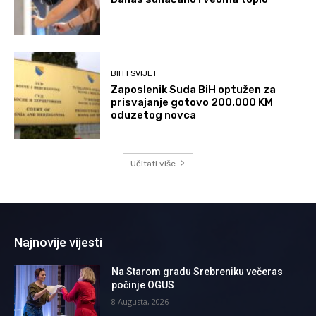
BIH I SVIJET
Zaposlenik Suda BiH optužen za
prisvajanje gotovo 200.000 KM
oduzetog novca
Učitati više
Najnovije vijesti
Na Starom gradu Srebreniku večeras
počinje OGUS
8 Augusta, 2026