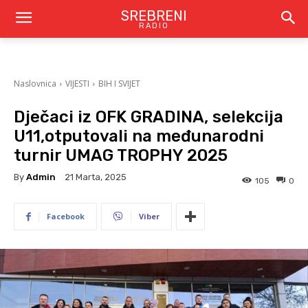
SREBRENI
RADIO
Naslovnica
VIJESTI
BIH I SVIJET
Dječaci iz OFK GRADINA, selekcija
U11,otputovali na međunarodni
turnir UMAG TROPHY 2025
By
Admin
21 Marta, 2025
105
0
Facebook
Viber