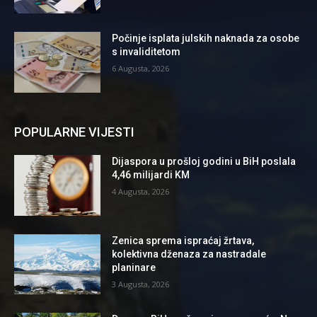
Počinje isplata julskih naknada za osobe
s invaliditetom
6 Augusta, 2026
POPULARNE VIJESTI
Dijaspora u prošloj godini u BiH poslala
4,46 milijardi KM
4 Augusta, 2026
Zenica sprema ispraćaj žrtava,
kolektivna dženaza za nastradale
planinare
3 Augusta, 2026