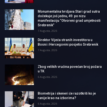
Monumentalna tvrdjava Stari grad sutra
dočekuje još jednu, 49. po nizu
manifestaciju “Otvoreni grad umjetnosti
Srebrenik”
7 Augusta, 2026
Direktor Vijeća stranih investitora u
Bosni i Hercegovini posjetio Srebrenik
7 Augusta, 2026
Zbog velikih vrućina povećan broj požara
u TK
6 Augusta, 2026
Biometrija i skeneri će razotkriti ko je
ranije krao na izborima?
6 Augusta, 2026