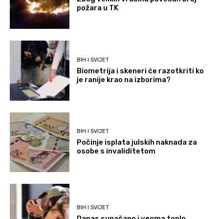
požara u TK
BIH I SVIJET
Biometrija i skeneri će razotkriti ko
je ranije krao na izborima?
BIH I SVIJET
Počinje isplata julskih naknada za
osobe s invaliditetom
BIH I SVIJET
Danas sunačano i veoma toplo