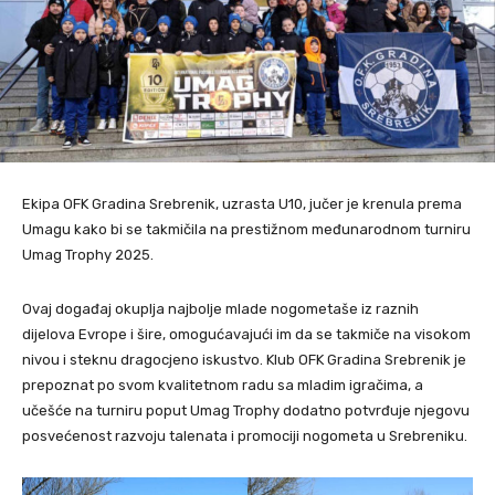
Ekipa OFK Gradina Srebrenik, uzrasta U10, jučer je krenula prema
Umagu kako bi se takmičila na prestižnom međunarodnom turniru
Umag Trophy 2025.
Ovaj događaj okuplja najbolje mlade nogometaše iz raznih
dijelova Evrope i šire, omogućavajući im da se takmiče na visokom
nivou i steknu dragocjeno iskustvo. Klub OFK Gradina Srebrenik je
prepoznat po svom kvalitetnom radu sa mladim igračima, a
učešće na turniru poput Umag Trophy dodatno potvrđuje njegovu
posvećenost razvoju talenata i promociji nogometa u Srebreniku.