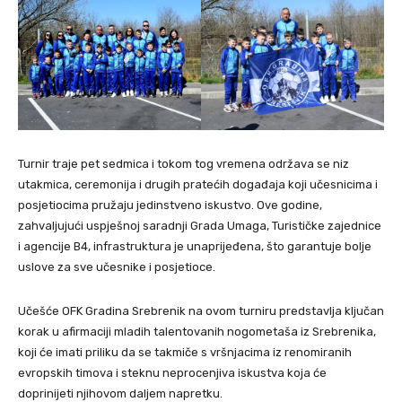
Turnir traje pet sedmica i tokom tog vremena održava se niz
utakmica, ceremonija i drugih pratećih događaja koji učesnicima i
posjetiocima pružaju jedinstveno iskustvo. Ove godine,
zahvaljujući uspješnoj saradnji Grada Umaga, Turističke zajednice
i agencije B4, infrastruktura je unaprijeđena, što garantuje bolje
uslove za sve učesnike i posjetioce.
Učešće OFK Gradina Srebrenik na ovom turniru predstavlja ključan
korak u afirmaciji mladih talentovanih nogometaša iz Srebrenika,
koji će imati priliku da se takmiče s vršnjacima iz renomiranih
evropskih timova i steknu neprocenjiva iskustva koja će
doprinijeti njihovom daljem napretku.