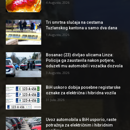
4 Augusta, 2026
Tri smrtna slučaja na cestama
Tuzlanskog kantona u samo dva dana
1 Augusta, 2026
Bosanac (23) divljao ulicama Linza:
Policija ga zaustavila nakon potjere,
oduzeti mu automobil i vozačka dozvola
3 Augusta, 2026
BiH uskoro dobija posebne registarske
oznake za električna i hibridna vozila
31 Jula, 2026
Uvoz automobila u BiH usporio, raste
potražnja za električnim i hibridnim