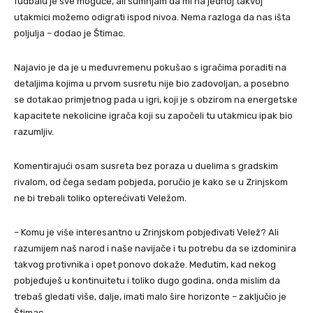
fudbalu je sve moguće, ali sumnjam da mi na jednoj takvoj
utakmici možemo odigrati ispod nivoa. Nema razloga da nas išta
poljulja – dodao je Štimac.
Najavio je da je u međuvremenu pokušao s igračima poraditi na
detaljima kojima u prvom susretu nije bio zadovoljan, a posebno
se dotakao primjetnog pada u igri, koji je s obzirom na energetske
kapacitete nekolicine igrača koji su započeli tu utakmicu ipak bio
razumljiv.
Komentirajući osam susreta bez poraza u duelima s gradskim
rivalom, od čega sedam pobjeda, poručio je kako se u Zrinjskom
ne bi trebali toliko opterećivati Veležom.
– Komu je više interesantno u Zrinjskom pobjeđivati Velež? Ali
razumijem naš narod i naše navijače i tu potrebu da se izdominira
takvog protivnika i opet ponovo dokaže. Međutim, kad nekog
pobjeđuješ u kontinuitetu i toliko dugo godina, onda mislim da
trebaš gledati više, dalje, imati malo šire horizonte – zaključio je
Štimac.