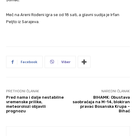
Meč na Areni Rođeni igra se od 18 sati, a glavni sudija je Irfan
Peljto iz Sarajeva.
Facebook
Viber
PRETHODNI ČLANAK
NAREDNI ČLANAK
Pred nama i dalje nestabilne
BIHAMK: Obustava
vremenske prilike,
saobraćaja na M-14, blokiran
meteorolozi objavili
pravac Bosanska Krupa –
prognozu
Bihać