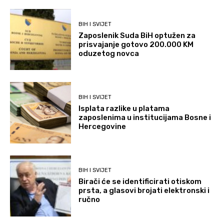
BIH I SVIJET
Zaposlenik Suda BiH optužen za
prisvajanje gotovo 200.000 KM
oduzetog novca
BIH I SVIJET
Isplata razlike u platama
zaposlenima u institucijama Bosne i
Hercegovine
BIH I SVIJET
Birači će se identificirati otiskom
prsta, a glasovi brojati elektronski i
ručno