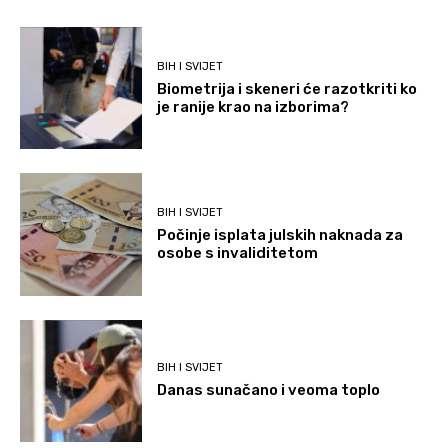
BIH I SVIJET
Biometrija i skeneri će razotkriti ko
je ranije krao na izborima?
BIH I SVIJET
Počinje isplata julskih naknada za
osobe s invaliditetom
BIH I SVIJET
Danas sunačano i veoma toplo