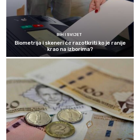
BIH I SVIJET
Biometrija i skeneri će razotkriti ko je ranije
krao na izborima?