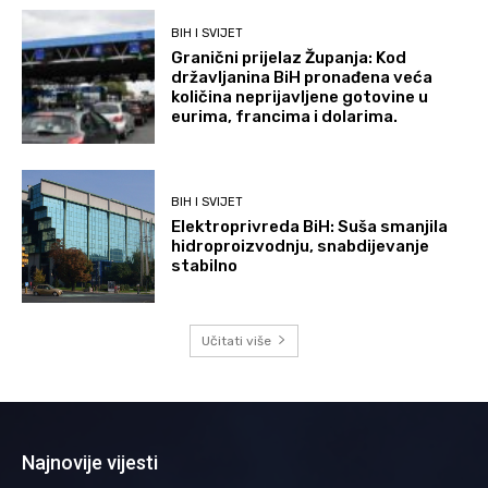
BIH I SVIJET
Granični prijelaz Županja: Kod
državljanina BiH pronađena veća
količina neprijavljene gotovine u
eurima, francima i dolarima.
BIH I SVIJET
Elektroprivreda BiH: Suša smanjila
hidroproizvodnju, snabdijevanje
stabilno
Učitati više
Najnovije vijesti