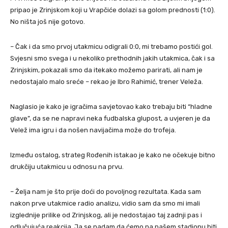
pripao je Zrinjskom koji u Vrapčiće dolazi sa golom prednosti (1:0).
No ništa još nije gotovo.
– Čak i da smo prvoj utakmicu odigrali 0:0, mi trebamo postići gol.
Svjesni smo svega i u nekoliko prethodnih jakih utakmica, čak i sa
Zrinjskim, pokazali smo da itekako možemo parirati, ali nam je
nedostajalo malo sreće – rekao je Ibro Rahimić, trener Veleža.
Naglasio je kako je igračima savjetovao kako trebaju biti “hladne
glave”, da se ne napravi neka fudbalska glupost, a uvjeren je da
Velež ima igru i da nošen navijačima može do trofeja.
Između ostalog, strateg Rođenih istakao je kako ne očekuje bitno
drukčiju utakmicu u odnosu na prvu.
– Želja nam je što prije doći do povoljnog rezultata. Kada sam
nakon prve utakmice radio analizu, vidio sam da smo mi imali
izglednije prilike od Zrinjskog, ali je nedostajao taj zadnji pas i
odlučujuća reakcija. Ja se nadam da ćemo na našem stadionu biti