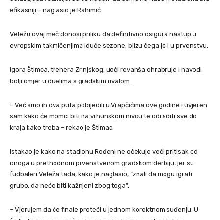
efikasniji – naglasio je Rahimić.
Veležu ovaj meč donosi priliku da definitivno osigura nastup u
evropskim takmičenjima iduće sezone, blizu čega je i u prvenstvu.
Igora Štimca, trenera Zrinjskog, uoči revanša ohrabruje i navodi
bolji omjer u duelima s gradskim rivalom.
– Već smo ih dva puta pobijedili u Vrapčićima ove godine i uvjeren
sam kako će momci biti na vrhunskom nivou te odraditi sve do
kraja kako treba – rekao je Štimac.
Istakao je kako na stadionu Rođeni ne očekuje veći pritisak od
onoga u prethodnom prvenstvenom gradskom derbiju, jer su
fudbaleri Veleža tada, kako je naglasio, “znali da mogu igrati
grubo, da neće biti kažnjeni zbog toga”.
– Vjerujem da će finale proteći u jednom korektnom suđenju. U