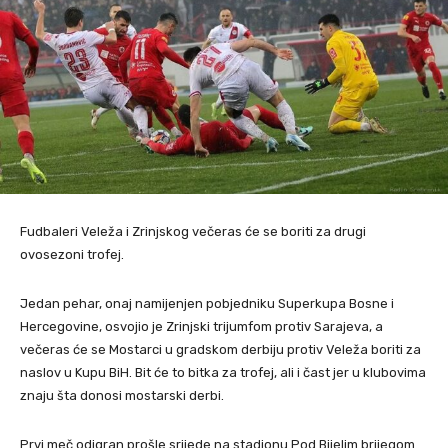
Fudbaleri Veleža i Zrinjskog večeras će se boriti za drugi
ovosezoni trofej.
Jedan pehar, onaj namijenjen pobjedniku Superkupa Bosne i
Hercegovine, osvojio je Zrinjski trijumfom protiv Sarajeva, a
večeras će se Mostarci u gradskom derbiju protiv Veleža boriti za
naslov u Kupu BiH. Bit će to bitka za trofej, ali i čast jer u klubovima
znaju šta donosi mostarski derbi.
Prvi meč odigran prošle srijede na stadionu Pod Bijelim brijegom