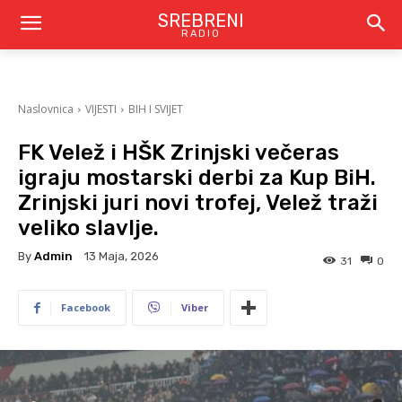
SREBRENI
RADIO
Naslovnica
VIJESTI
BIH I SVIJET
FK Velež i HŠK Zrinjski večeras
igraju mostarski derbi za Kup BiH.
Zrinjski juri novi trofej, Velež traži
veliko slavlje.
By
Admin
13 Maja, 2026
31
0
Facebook
Viber