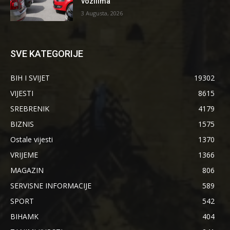
vozilima
3 Augusta, 2026
SVE KATEGORIJE
BIH I SVIJET
19302
VIJESTI
8615
SREBRENIK
4179
BIZNIS
1575
Ostale vijesti
1370
VRIJEME
1366
MAGAZIN
806
SERVISNE INFORMACIJE
589
SPORT
542
BIHAMK
404