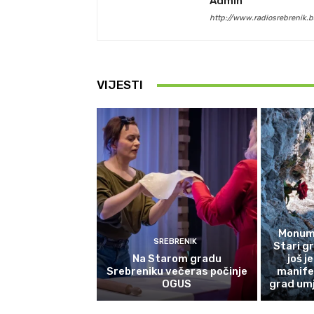
Admin
http://www.radiosrebrenik.b
VIJESTI
Monume
SREBRENIK
Stari g
Na Starom gradu
još j
Srebreniku večeras počinje
manife
OGUS
grad umj