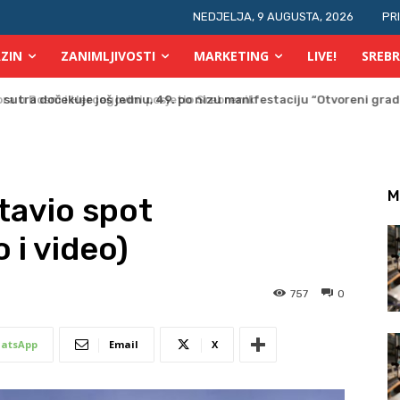
NEDJELJA, 9 AUGUSTA, 2026
PR
ZIN
ZANIMLJIVOSTI
MARKETING
LIVE!
SREBR
a u Bosni i Hercegovini posjetio Srebrenik
M
tavio spot
 i video)
757
0
atsApp
Email
X