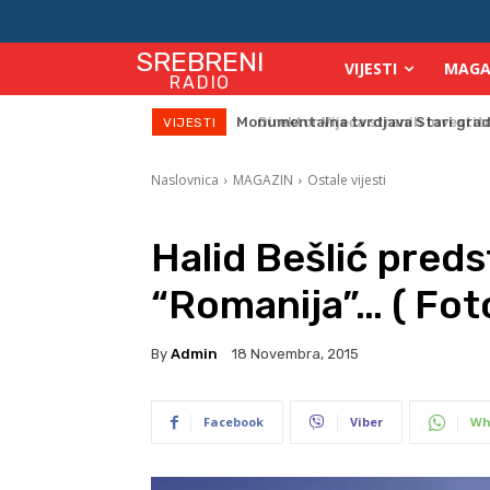
SREBRENI
VIJESTI
MAGA
RADIO
Direktor Vijeća stranih investitor
VIJESTI
Naslovnica
MAGAZIN
Ostale vijesti
Halid Bešlić preds
“Romanija”… ( Foto
By
Admin
18 Novembra, 2015
Facebook
Viber
Wh