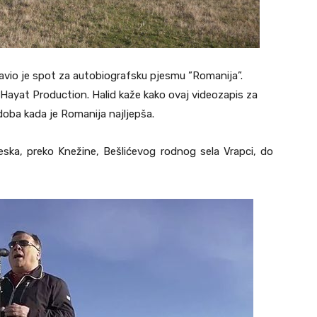
avio je spot za autobiografsku pjesmu ”Romanija”.
a Hayat Production. Halid kaže kako ovaj videozapis za
oba kada je Romanija najljepša.
eska, preko Knežine, Bešlićevog rodnog sela Vrapci, do