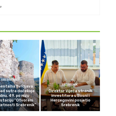
a
SREBRENIK
SREBRENIK
ntalna tvrdjava
rad sutra dočekuje
Direktor Vijeća stranih
ednu, 49. po nizu
investitora u Bosni i
staciju “Otvoreni
Hercegovini posjetio
etnosti Srebrenik”
Srebrenik