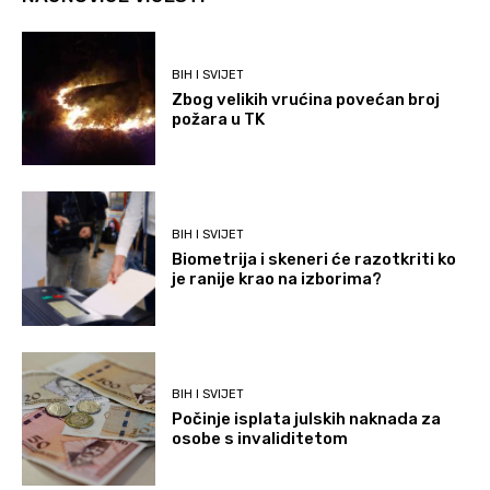
BIH I SVIJET
Zbog velikih vrućina povećan broj
požara u TK
BIH I SVIJET
Biometrija i skeneri će razotkriti ko
je ranije krao na izborima?
BIH I SVIJET
Počinje isplata julskih naknada za
osobe s invaliditetom