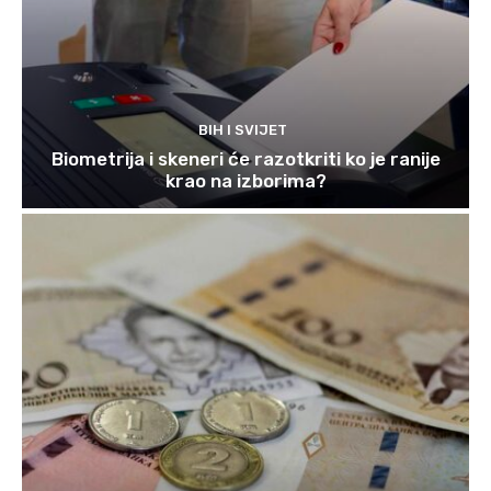
BIH I SVIJET
Biometrija i skeneri će razotkriti ko je ranije
krao na izborima?