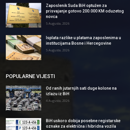
Zaposlenik Suda BiH optužen za
prisvajanje gotovo 200.000 KM oduzetog
novca
5 Augusta, 2026
Isplata razlike u platama zaposlenima u
institucijama Bosne i Hercegovine
5 Augusta, 2026
POPULARNE VIJESTI
Od ranih jutarnjih sati duge kolone na
izlazu iz BiH
4 Augusta, 2026
BiH uskoro dobija posebne registarske
oznake za električna i hibridna vozila