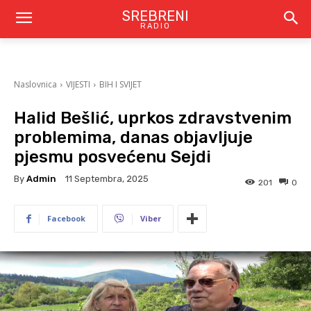
SREBRENI
RADIO
Naslovnica
VIJESTI
BIH I SVIJET
Halid Bešlić, uprkos zdravstvenim
problemima, danas objavljuje
pjesmu posvećenu Sejdi
By
Admin
11 Septembra, 2025
201
0
Facebook
Viber