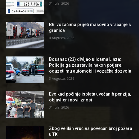
31 Jula, 2026
Bh. vozačima prijeti masovno vraćanje s
granica
4 Augusta, 2026
Bosanac (23) divljao ulicama Linza:
Policija ga zaustavila nakon potjere,
oduzeti mu automobil i vozačka dozvola
3 Augusta, 2026
Evo kad počinje isplata uvećanih penzija,
objavljeni novi iznosi
31 Jula, 2026
Zbog velikih vrućina povećan broj požara
u TK