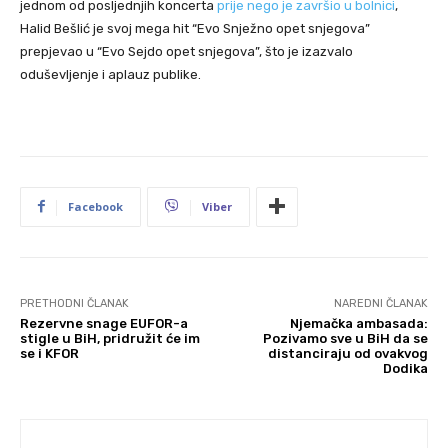
jednom od posljednjih koncerta
prije nego je završio u bolnici
,
Halid Bešlić je svoj mega hit “Evo Snježno opet snjegova”
prepjevao u “Evo Sejdo opet snjegova”, što je izazvalo
oduševljenje i aplauz publike.
Facebook
Viber
PRETHODNI ČLANAK
NAREDNI ČLANAK
Rezervne snage EUFOR-a
Njemačka ambasada:
stigle u BiH, pridružit će im
Pozivamo sve u BiH da se
se i KFOR
distanciraju od ovakvog
Dodika