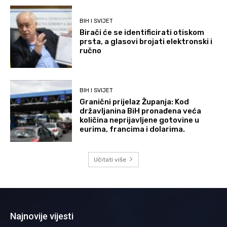
BIH I SVIJET
Birači će se identificirati otiskom
prsta, a glasovi brojati elektronski i
ručno
BIH I SVIJET
Granični prijelaz Županja: Kod
državljanina BiH pronađena veća
količina neprijavljene gotovine u
eurima, francima i dolarima.
Učitati više
Najnovije vijesti