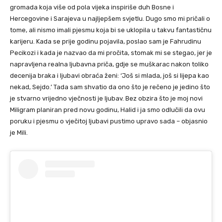
gromada koja više od pola vijeka inspiriše duh Bosne i
Hercegovine i Sarajeva u najljepšem svjetlu. Dugo smo mi pričali o
tome, ali nismo imali pjesmu koja bi se uklopila u takvu fantastičnu
karijeru. Kada se prije godinu pojavila, poslao sam je Fahrudinu
Pecikozi i kada je nazvao da mi pročita, stomak mi se stegao, jer je
napravljena realna ljubavna priča, gdje se muškarac nakon toliko
decenija braka i ljubavi obraća ženi: ‘Još si mlada, još si lijepa kao
nekad, Sejdo.’ Tada sam shvatio da ono što je rečeno je jedino što
je stvarno vrijedno vječnosti je ljubav. Bez obzira što je moj novi
Miligram planiran pred novu godinu, Halid i ja smo odlučili da ovu
poruku i pjesmu o vječitoj ljubavi pustimo upravo sada – objasnio
je Mili.