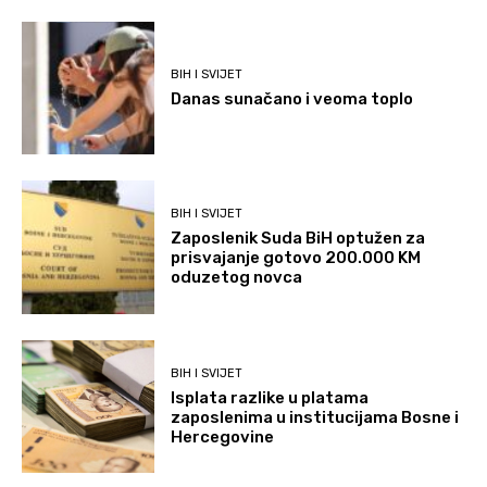
BIH I SVIJET
Danas sunačano i veoma toplo
BIH I SVIJET
Zaposlenik Suda BiH optužen za
prisvajanje gotovo 200.000 KM
oduzetog novca
BIH I SVIJET
Isplata razlike u platama
zaposlenima u institucijama Bosne i
Hercegovine