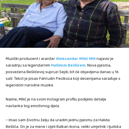
Muzički producent i aranžer
Aleksandar Milić Mili
najavio je
saradnju sa legendarnim
Halidom Bešlićem
. Nova pjesma,
posvećena Bešlićevoj supruzi Sejdi, bit će objavljena danas u 16
sati. Tekst je pisao Fahrudin Pecikoza koji decenijama sarađuje s
legendom narodne muzike.
Naime, Milić je na svom Instagram profilu podijelio detalje
nastanka tog emotivnog djela.
– Imao sam životnu želju da uradim jednu pjesmu za Halida
Bešlića. On je za mene i cijeli Balkan ikona, veliki umjetnik i ljudska