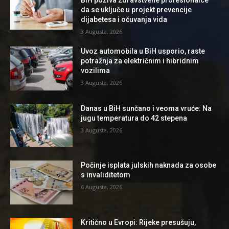
BiH poziva zdravstvene profesionalce
da se uključe u projekt prevencije
dijabetesa i očuvanja vida
3 Augusta, 2026
Uvoz automobila u BiH usporio, raste
potražnja za električnim i hibridnim
vozilima
3 Augusta, 2026
Danas u BiH sunčano i veoma vruće: Na
jugu temperatura do 42 stepena
3 Augusta, 2026
Počinje isplata julskih naknada za osobe
s invaliditetom
6 Augusta, 2026
Kritično u Evropi: Rijeke presušuju,