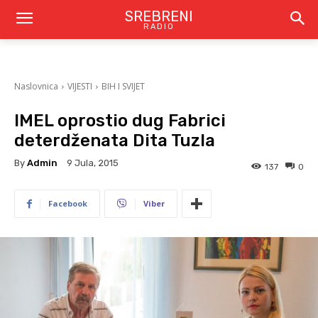
SREBRENI
RADIO
Naslovnica
VIJESTI
BIH I SVIJET
IMEL oprostio dug Fabrici
deterdženata Dita Tuzla
By
Admin
9 Jula, 2015
137
0
Facebook
Viber