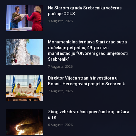
Na Starom gradu Srebreniku večeras
počinje OGUS
8 Augusta, 2026
Monumentalna tvrdjava Stari grad sutra
dočekuje još jednu, 49. po nizu
manifestaciju “Otvoreni grad umjetnosti
Srebrenik”
7 Augusta, 2026
Direktor Vijeća stranih investitora u
Bosni i Hercegovini posjetio Srebrenik
7 Augusta, 2026
Zbog velikih vrućina povećan broj požara
u TK
6 Augusta, 2026