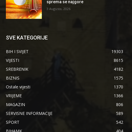
sprema se najgore
3 Augusta, 2026
SVE KATEGORIJE
BIH I SVIJET
19303
VIJESTI
8615
SREBRENIK
4182
BIZNIS
1575
Ostale vijesti
1370
VRIJEME
1366
MAGAZIN
806
SERVISNE INFORMACIJE
589
SPORT
542
BIHAMK
404