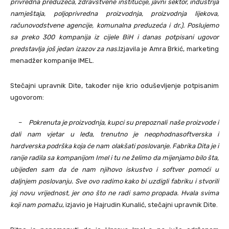
privredna preduzeća, zdravstvene institucije, javni sektor, industrija
namještaja, poljoprivredna proizvodnja, proizvodnja lijekova,
računovodstvene agencije, komunalna preduzeća i dr.). Poslujemo
sa preko 300 kompanija iz cijele BiH i danas potpisani ugovor
predstavlja još jedan izazov za nas
.
Izjavila je Amra Brkić, marketing
menadžer kompanije IMEL.
Stečajni upravnik Dite, također nije krio oduševljenje potpisanim
ugovorom:
–
Pokrenuta je proizvodnja, kupci su prepoznali naše proizvode i
dali nam vjetar u leđa, trenutno je neophodnasoftverska i
hardverska podrška koja će nam olakšati poslovanje.
Fabrika Dita je i
ranije radila sa kompanijom Imel i tu ne želimo da mijenjamo bilo šta,
ubijeđen sam da će nam njihovo iskustvo i softver pomoći u
daljnjem poslovanju. Sve ovo radimo kako bi uzdigli fabriku i stvorili
joj novu vrijednost, jer ono što ne radi samo propada.
Hvala svima
koji nam pomažu
, izjavio je Hajrudin Kunalić, stečajni upravnik Dite.