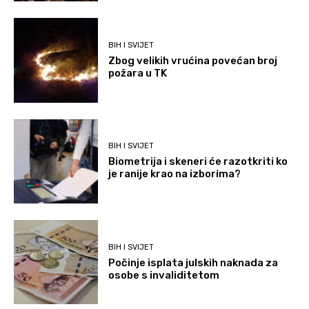
BIH I SVIJET
Zbog velikih vrućina povećan broj
požara u TK
BIH I SVIJET
Biometrija i skeneri će razotkriti ko
je ranije krao na izborima?
BIH I SVIJET
Počinje isplata julskih naknada za
osobe s invaliditetom