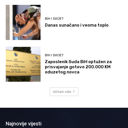
BIH I SVIJET
Danas sunačano i veoma toplo
BIH I SVIJET
Zaposlenik Suda BiH optužen za
prisvajanje gotovo 200.000 KM
oduzetog novca
Učitati više
Najnovije vijesti