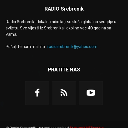
RADIO Srebrenik
Radio Srebrenik - lokalni radio koji se sluša globalno svugdje u
svijetu. Sve vijesti iz Srebrenika i okoline već 40 godina sa
vama.
Pošaljite nam mail na :
radiosrebrenik@yahoo.com
PRATITE NAS
© Radio Srebrenik - uz malu pomoć od
Srebrenik.NETwork-a