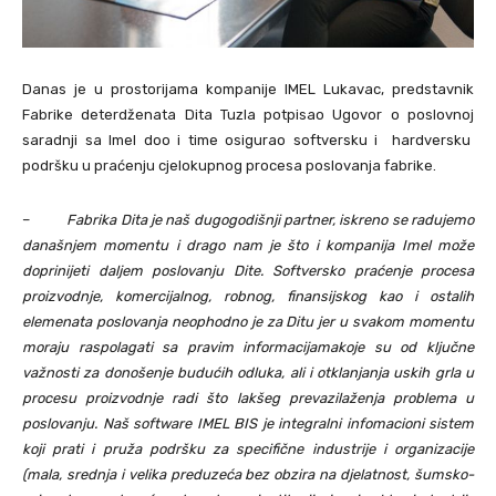
Danas je u prostorijama kompanije IMEL Lukavac, predstavnik
Fabrike deterdženata Dita Tuzla potpisao Ugovor o poslovnoj
saradnji sa Imel doo i time osigurao softversku i hardversku
podršku u praćenju cjelokupnog procesa poslovanja fabrike.
–
Fabrika Dita je naš dugogodišnji partner, iskreno se radujemo
današnjem momentu i drago nam je što i kompanija Imel može
doprinijeti daljem poslovanju Dite. Softversko praćenje procesa
proizvodnje, komercijalnog, robnog, finansijskog kao i ostalih
elemenata poslovanja neophodno je za Ditu jer u svakom momentu
moraju raspolagati sa pravim informacijamakoje su od ključne
važnosti za donošenje budućih odluka, ali i otklanjanja uskih grla u
procesu proizvodnje radi što lakšeg prevazilaženja problema u
poslovanju. Naš software IMEL BIS je integralni infomacioni sistem
koji prati i pruža podršku za
specifične industrije i organizacije
(mala, srednja i velika preduzeća bez obzira na djelatnost, šumsko-