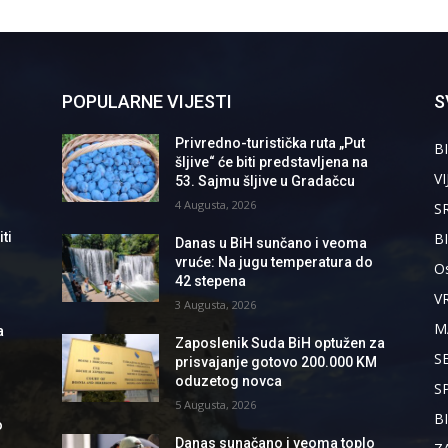
POPULARNE VIJESTI
S
Privredno-turistička ruta „Put
BI
šljive“ će biti predstavljena na
VI
53. Sajmu šljive u Gradačcu
4 Augusta, 2026
S
B
ti
Danas u BiH sunčano i veoma
vruće: Na jugu temperatura do
Os
42 stepena
V
3 Augusta, 2026
M
a
Zaposlenik Suda BiH optužen za
S
prisvajanje gotovo 200.000 KM
oduzetog novca
S
5 Augusta, 2026
B
o
Danas sunačano i veoma toplo