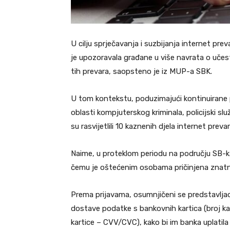
U cilju sprječavanja i suzbijanja internet p
je upozoravala građane u više navrata o učes
tih prevara, saopsteno je iz MUP-a SBK.
U tom kontekstu, poduzimajući kontinuirane pl
oblasti kompjuterskog kriminala, policijski sl
su rasvijetlili 10 kaznenih djela internet prevar
Naime, u proteklom periodu na području SB-kan
čemu je oštećenim osobama pričinjena znatna
Prema prijavama, osumnjičeni se predstavlja
dostave podatke s bankovnih kartica (broj kar
kartice – CVV/CVC), kako bi im banka uplatil