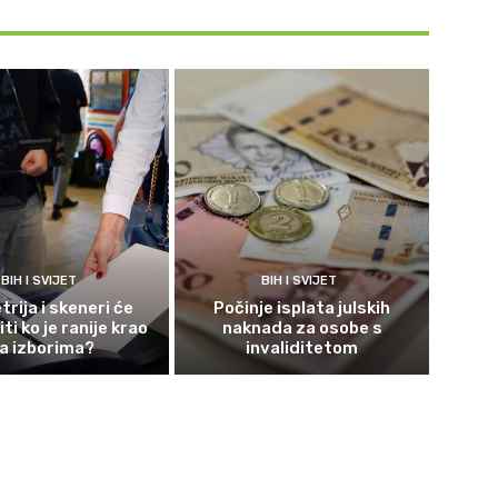
BIH I SVIJET
BIH I SVIJET
rija i skeneri će
Počinje isplata julskih
ti ko je ranije krao
naknada za osobe s
a izborima?
invaliditetom