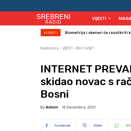
SREBRENI
VIJESTI
MAGA
RADIO
Biometrija i skeneri će razotkriti ko 
Počinje isplata julskih naknada za
VIJESTI
Naslovnica
VIJESTI
BIH I SVIJET
INTERNET PREVAR
skidao novac s ra
Bosni
By
Admin
16 Decembra, 2021
Facebook
Viber
Wh