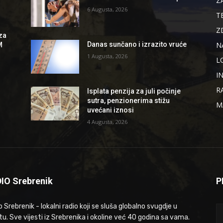
Z
6 Augusta, 2026
T
Z
za
N
Danas sunčano i izrazito vruće
M
1 Augusta, 2026
L
I
R
Isplata penzija za juli počinje
sutra, penzionerima stižu
M
uvećani iznosi
4 Augusta, 2026
IO Srebrenik
P
 Srebrenik - lokalni radio koji se sluša globalno svugdje u
tu. Sve vijesti iz Srebrenika i okoline već 40 godina sa vama.