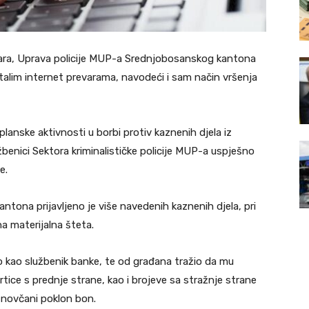
revara, Uprava policije MUP-a Srednjobosanskog kantona
talim internet prevarama, navodeći i sam način vršenja
anske aktivnosti u borbi protiv kaznenih djela iz
užbenici Sektora kriminalističke policije MUP-a uspješno
e.
tona prijavljeno je više navedenih kaznenih djela, pri
 materijalna šteta.
o kao službenik banke, te od građana tražio da mu
tice s prednje strane, kao i brojeve sa stražnje strane
a novčani poklon bon.