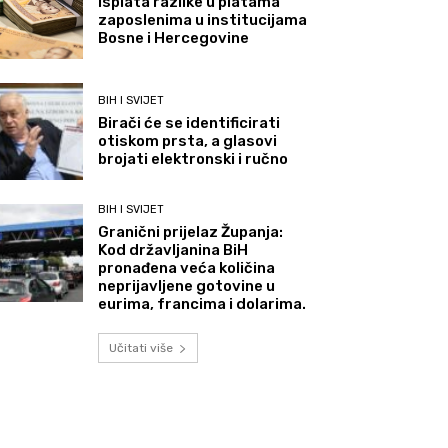
Isplata razlike u platama
zaposlenima u institucijama
Bosne i Hercegovine
BIH I SVIJET
Birači će se identificirati
otiskom prsta, a glasovi
brojati elektronski i ručno
BIH I SVIJET
Granični prijelaz Županja:
Kod državljanina BiH
pronađena veća količina
neprijavljene gotovine u
eurima, francima i dolarima.
Učitati više