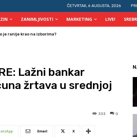
ČETVRTAK, 6 AUGUSTA, 2026
PR
ZIN
ZANIMLJIVOSTI
MARKETING
LIVE!
SREBR
je ranije krao na izborima?
 osobe s invaliditetom
N
E: Lažni bankar
čuna žrtava u srednjoj
333
0
atsApp
Email
X