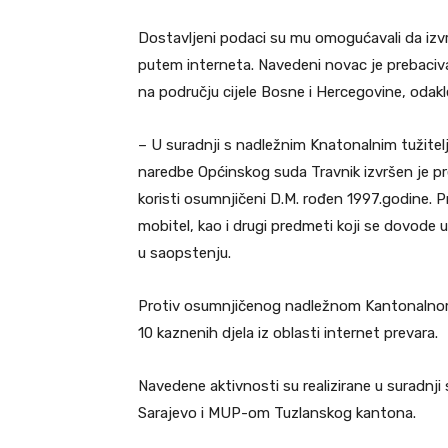
Dostavljeni podaci su mu omogućavali da izv
putem interneta. Navedeni novac je prebaciv
na području cijele Bosne i Hercegovine, odakl
– U suradnji s nadležnim Knatonalnim tužite
naredbe Općinskog suda Travnik izvršen je pr
koristi osumnjičeni D.M. rođen 1997.godine. Pr
mobitel, kao i drugi predmeti koji se dovode 
u saopstenju.
Protiv osumnjičenog nadležnom Kantonalnom t
10 kaznenih djela iz oblasti internet prevara.
Navedene aktivnosti su realizirane u suradn
Sarajevo i MUP-om Tuzlanskog kantona.