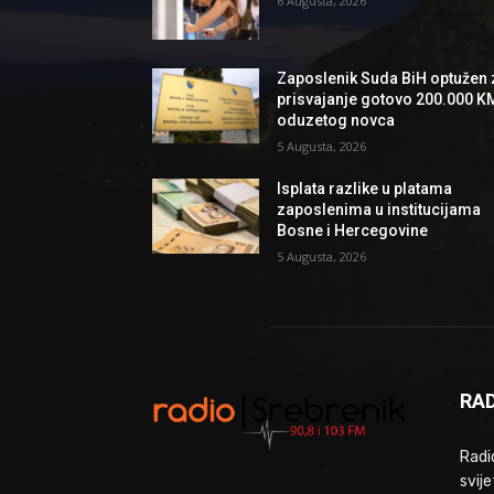
6 Augusta, 2026
Zaposlenik Suda BiH optužen 
prisvajanje gotovo 200.000 K
oduzetog novca
5 Augusta, 2026
Isplata razlike u platama
zaposlenima u institucijama
Bosne i Hercegovine
5 Augusta, 2026
RAD
Radio
svije