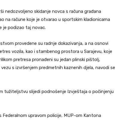
rši nedozvoljeno skidanje novca s računa građana
ao na račune koje je otvarao u sportskim kladionicama
e je podizao taj novac.
ljstvom provedene su radnje dokazivanja, a na osnovi
etres vozila, kao i stambenog prostora u Sarajevu, koje
ilikom pretresa pronađeni su jedan plinski pištolj,
u vezu s izvršenjem predmetnih kaznenih djela, navodi se
užiteljstvu slijedi podnošenje Izvještaja o počinjenju
ji s Federalnom upravom policije, MUP-om Kantona