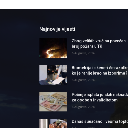
Najnovije vijesti
Zbog velikih vrućina povećan
broj požara u TK
6 Augusta, 2026
Biometrija i skeneri će razotkri
ko je ranije krao na izborima?
6 Augusta, 2026
Počinje isplata julskih naknad
za osobe s invaliditetom
6 Augusta, 2026
Danas sunačano i veoma topl