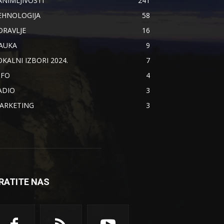
ANIMLJIVOSTI
241
EHNOLOGIJA
58
DRAVLJE
16
AUKA
9
OKALNI IZBORI 2024.
7
NFO
4
ADIO
3
ARKETING
3
RATITE NAS