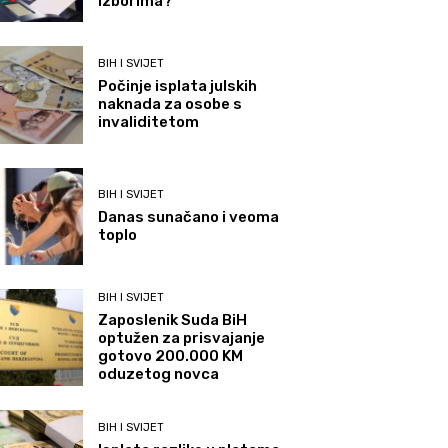
izborima?
BIH I SVIJET
Počinje isplata julskih
naknada za osobe s
invaliditetom
BIH I SVIJET
Danas sunačano i veoma
toplo
BIH I SVIJET
Zaposlenik Suda BiH
optužen za prisvajanje
gotovo 200.000 KM
oduzetog novca
BIH I SVIJET