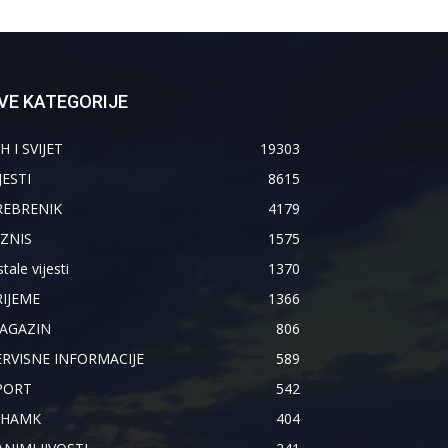
VE KATEGORIJE
H I SVIJET
19303
JESTI
8615
REBRENIK
4179
IZNIS
1575
tale vijesti
1370
RIJEME
1366
AGAZIN
806
ERVISNE INFORMACIJE
589
PORT
542
IHAMK
404