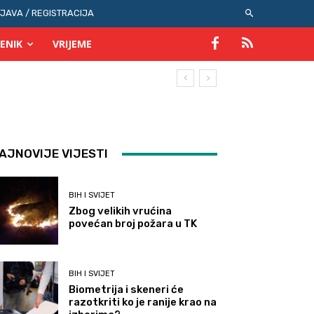
IJAVA / REGISTRACIJA
ENIK
VRIJEME
AJNOVIJE VIJESTI
BIH I SVIJET
Zbog velikih vrućina
povećan broj požara u TK
BIH I SVIJET
Biometrija i skeneri će
razotkriti ko je ranije krao na