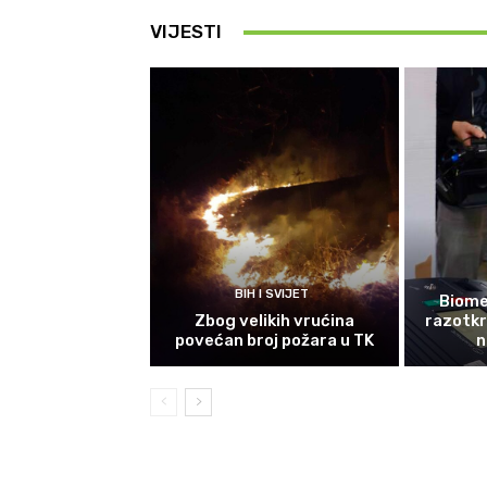
VIJESTI
BIH I SVIJET
Biomet
Zbog velikih vrućina
razotkri
povećan broj požara u TK
n