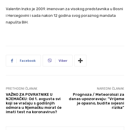
Valentin Inzko je 2009. imenovan za visokog predstavnika u Bosni
i Hercegovini i sada nakon 12 godina svog poraznog mandata
napušta BiH.
Facebook
Viber
PRETHODNI ČLANAK
NAREDNI ČLANAK
VAŽNO ZA POVRATNIKE U
Prognoza / Meteorolozi za
NJEMAČKU: Od 1. avgusta svi
danas upozoravaju: “Vrijeme
koji se vraćaju s godišnjih
je opasno, budite svjesni
odmora u Njemačku morat će
rizika”
imati test na koronavirus?