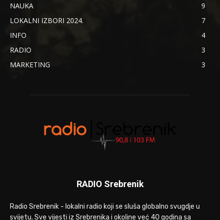
NAUKA
9
LOKALNI IZBORI 2024.
7
INFO
4
RADIO
3
MARKETING
3
RADIO Srebrenik
Radio Srebrenik - lokalni radio koji se sluša globalno svugdje u
svijetu. Sve vijesti iz Srebrenika i okoline već 40 godina sa