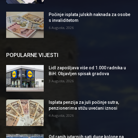
Počinje isplata julskih naknada za osobe
s invaliditetom
6 Augusta, 2026
POPULARNE VIJESTI
Lidl zapošljava više od 1.000 radnika u
BiH: Objavljen spisak gradova
3 Augusta, 2026
Isplata penzija za juli počinje sutra,
penzionerima stižu uvećani iznosi
4 Augusta, 2026
Od ranih jutarnjih sati duge kolone na