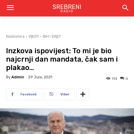
SREBRENI
RADIO
Naslovnica
VIJESTI
BIH I SVIJET
Inzkova ispovijest: To mi je bio
najcrnji dan mandata, čak sam i
plakao…
By
Admin
29 Jula, 2021
113
0
Facebook
Viber