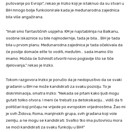
putovanje po Evropi”, rekao je Inzko koji je istaknuo da su stvari u
BiH mnogo bolje funkcionirale kada je međunarodna zajednica
bila više angažirana.
“Imali smo fantastičnih uspjeha. KM je najstabilnija na Balkanu,
osobne iskaznice su bile najmodernije, tada je bila… BiH je tada
bila u prvom planu. Međunarodna zajednica je tada očekivala da
će poslije domaće elite to voditi, međutim… sada imamo što
imamo. Možda će Schmidt otvoriti novo poglavlje što se tiče
djelovanja,” rekao je Inzko.
Tokom razgovora Inzko je poručio da je nedopustivo da se svaki
građanin u BiH ne može kandidirati za svaku poziciju. To je
diskriminacija, smatra Inzko: ”Nekada se pitam kako ljudi mogu
gutati toliko otvora. I meni će trebati za detoksikaciju… vidiš da ti
političari koji pričaju ne vrijede po evropskim vrijednostima. Žao mi
je svih Židova, Roma, manjinskih grupa, svih građana koji vole
zemlju, a ne mogu se kandidirati. Svatko tko ima putovnicu mora
se moći kandidirati za svaku funkciju u BiH!”