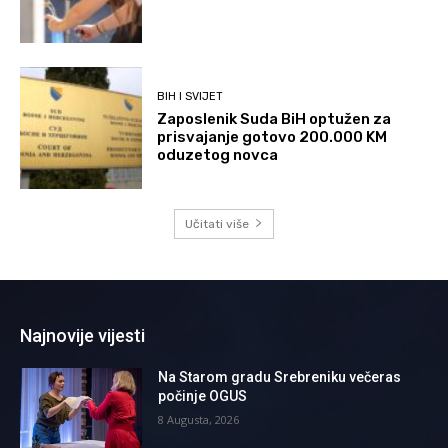
BIH I SVIJET
Zaposlenik Suda BiH optužen za
prisvajanje gotovo 200.000 KM
oduzetog novca
Učitati više
Najnovije vijesti
Na Starom gradu Srebreniku večeras
počinje OGUS
8 Augusta, 2026