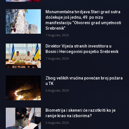
Monumentalna tvrdjava Stari grad sutra
dočekuje još jednu, 49. po nizu
manifestaciju “Otvoreni grad umjetnosti
Srebrenik”
7 Augusta, 2026
Direktor Vijeća stranih investitora u
Bosni i Hercegovini posjetio Srebrenik
7 Augusta, 2026
Zbog velikih vrućina povećan broj požara
u TK
6 Augusta, 2026
Biometrija i skeneri će razotkriti ko je
ranije krao na izborima?
6 Augusta, 2026