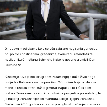
O nedavnim odlukama koje se tiču zabrane negiranja genocida,
bh. politici i političarima, građanima, svom radu i mandatu te
nasljedniku Christianu Schmidtu Inzko je govorio u emisiji Dan
uživo na N1.
“Žao mi je. Ovo je moj drugi dom. Nisam nigdje duže živio nego
ovdje. Na Balkanu sam ukupno živio 24 godine. Najcrnji dan za
mene je kad su strani tužitelji morali napustiti BiH. Čak sam i
plakao. Znao sam da će to imati strašne posljedice po sudstvo, to
je najcrnji trenutak tijekom mandata. Bilo je i lijepih trenutaka.
Sjećam se 2010. godine kada smo postigli oslobađanje od viza za