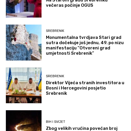
večeras počinje OGUS
SREBRENIK
Monumentalna tvrdjava Stari grad
sutra dočekuje još jednu, 49. po nizu
manifestaciju “Otvoreni grad
umjetnosti Srebrenik”
SREBRENIK
Direktor Vijeća stranih investitora u
Bosni i Hercegovini posjetio
Srebrenik
BIH I SVIJET
Zbog velikih vrućina povećan broj