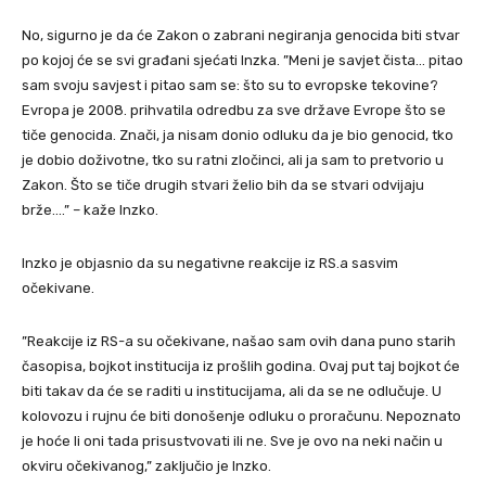
No, sigurno je da će Zakon o zabrani negiranja genocida biti stvar
po kojoj će se svi građani sjećati Inzka. ”Meni je savjet čista… pitao
sam svoju savjest i pitao sam se: što su to evropske tekovine?
Evropa je 2008. prihvatila odredbu za sve države Evrope što se
tiče genocida. Znači, ja nisam donio odluku da je bio genocid, tko
je dobio doživotne, tko su ratni zločinci, ali ja sam to pretvorio u
Zakon. Što se tiče drugih stvari želio bih da se stvari odvijaju
brže….” – kaže Inzko.
Inzko je objasnio da su negativne reakcije iz RS.a sasvim
očekivane.
”Reakcije iz RS-a su očekivane, našao sam ovih dana puno starih
časopisa, bojkot institucija iz prošlih godina. Ovaj put taj bojkot će
biti takav da će se raditi u institucijama, ali da se ne odlučuje. U
kolovozu i rujnu će biti donošenje odluku o proračunu. Nepoznato
je hoće li oni tada prisustvovati ili ne. Sve je ovo na neki način u
okviru očekivanog,” zaključio je Inzko.