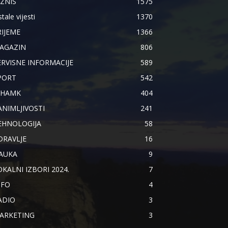
IZNIS
1575
tale vijesti
1370
RIJEME
1366
AGAZIN
806
ERVISNE INFORMACIJE
589
PORT
542
IHAMK
404
ANIMLJIVOSTI
241
EHNOLOGIJA
58
DRAVLJE
16
AUKA
9
OKALNI IZBORI 2024.
7
NFO
4
ADIO
3
ARKETING
3