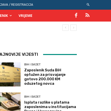
IJAVA / REGISTRACIJA
ENIK
VRIJEME
AJNOVIJE VIJESTI
BIH I SVIJET
Zaposlenik Suda BiH
optužen za prisvajanje
gotovo 200.000 KM
oduzetog novca
BIH I SVIJET
Isplata razlike u platama
zaposlenima u institucijama