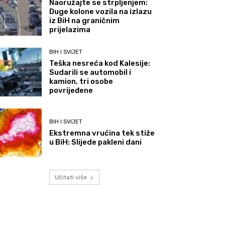
Naoružajte se strpljenjem:
Duge kolone vozila na izlazu
iz BiH na graničnim
prijelazima
BIH I SVIJET
Teška nesreća kod Kalesije:
Sudarili se automobil i
kamion, tri osobe
povrijeđene
BIH I SVIJET
Ekstremna vrućina tek stiže
u BiH: Slijede pakleni dani
Učitati više