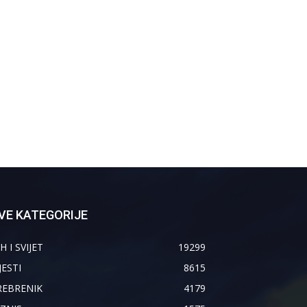
VE KATEGORIJE
H I SVIJET
19299
JESTI
8615
REBRENIK
4179