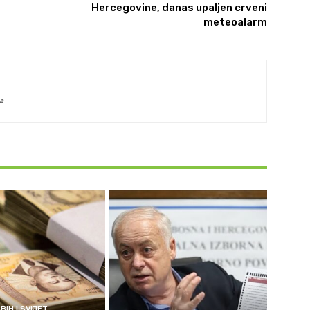
Hercegovine, danas upaljen crveni
meteoalarm
a
BIH I SVIJET