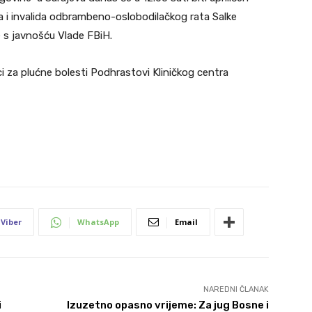
ca i invalida odbrambeno-oslobodilačkog rata Salke
e s javnošću Vlade FBiH.
ci za plućne bolesti Podhrastovi Kliničkog centra
Viber
WhatsApp
Email
NAREDNI ČLANAK
i
Izuzetno opasno vrijeme: Za jug Bosne i