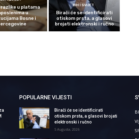
BIH I SVIJET
 razlike u platama
aposlenima u
Birači će se identificirati
tucijama Bosne i
otiskom prsta, a glasovi
ercegovine
brojati elektronski i ručno
POPULARNE VIJESTI
S
za
Birači će se identificirati
BI
M
otiskom prsta, a glasovi brojati
VI
elektronski i ručno
5 Augusta, 2026
S