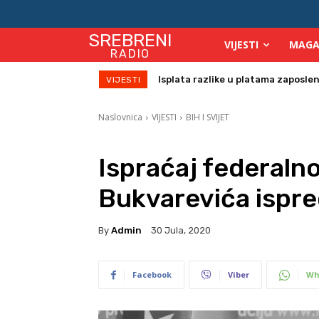
SREBRENI
VIJESTI
MAGA
RADIO
Birači će se identificirati otiskom 
VIJESTI
Naslovnica
VIJESTI
BIH I SVIJET
Ispraćaj federaln
Bukvarevića ispre
By
Admin
30 Jula, 2020
Facebook
Viber
Wh