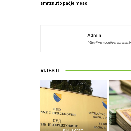
smrznuto pačje meso
Admin
http://www.radiosrebrenik.b
VIJESTI
BIH I SVIJET