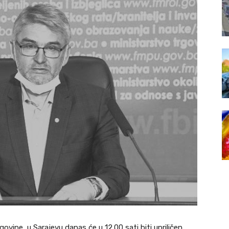
ovine u Sarajevu danas će u 12.00 sati biti upriličen