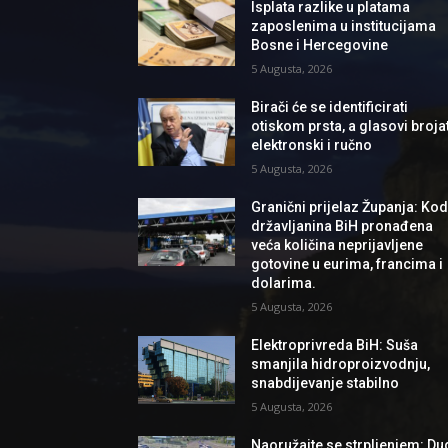
Isplata razlike u platama
zaposlenima u institucijama
Bosne i Hercegovine
5 Augusta, 2026
Birači će se identificirati
otiskom prsta, a glasovi brojat
elektronski i ručno
5 Augusta, 2026
Granični prijelaz Županja: Ko
državljanina BiH pronađena
veća količina neprijavljene
gotovine u eurima, francima i
dolarima.
5 Augusta, 2026
Elektroprivreda BiH: Suša
smanjila hidroproizvodnju,
snabdijevanje stabilno
5 Augusta, 2026
Naoružajte se strpljenjem: Du