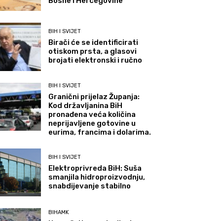
Bosne i Hercegovine
BIH I SVIJET
Birači će se identificirati
otiskom prsta, a glasovi
brojati elektronski i ručno
BIH I SVIJET
Granični prijelaz Županja:
Kod državljanina BiH
pronađena veća količina
neprijavljene gotovine u
eurima, francima i dolarima.
BIH I SVIJET
Elektroprivreda BiH: Suša
smanjila hidroproizvodnju,
snabdijevanje stabilno
BIHAMK