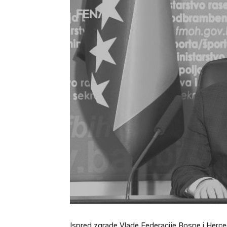
Ispred zgrade Vlade Federacije Bosne i Herceg