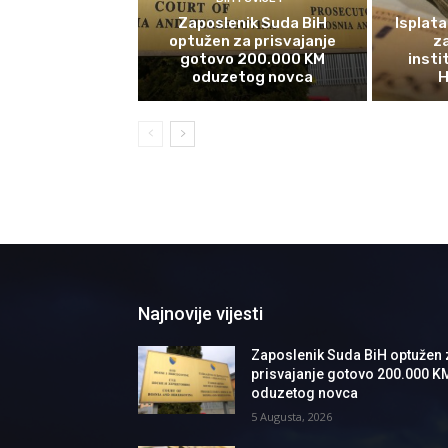
Zaposlenik Suda BiH
Isplata
optužen za prisvajanje
z
gotovo 200.000 KM
insti
oduzetog novca
H
Najnovije vijesti
Zaposlenik Suda BiH optužen 
prisvajanje gotovo 200.000 K
oduzetog novca
5 Augusta, 2026