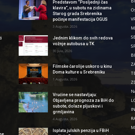
B
Predstavom “Posljednji čas
klavira”, u subotu na zidinama
Os
Starog grada Srebrenika
V
počinje manifestacija OGUS
3 Augusta, 2026
M
S
i
Jednim klikom do svih redova
vožnje autobusa u TK
S
30 Jula, 2026
B
d
Z
Filmske čarolije uskoro u kinu
Doma kulture u Srebreniku
T
1 Augusta, 2026
Z
N
Vrućine se nastavljaju:
L
Objavljena prognoza za BiH do
subote, dolaze pljuskovi i
I
grmljavina
R
4 Augusta, 2026
M
Isplata julskih penzija u FBiH
ge