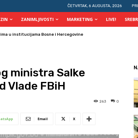
ČETVRTAK, 6 AUGUSTA, 2026
PR
ZIN
ZANIMLJIVOSTI
MARKETING
LIVE!
SREBR
prsta, a glasovi brojati elektronski i ručno
N
og ministra Salke
d Vlade FBiH
263
0
atsApp
Email
X