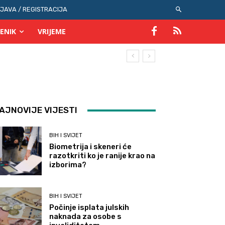
IJAVA / REGISTRACIJA
ENIK
VRIJEME
AJNOVIJE VIJESTI
BIH I SVIJET
Biometrija i skeneri će
razotkriti ko je ranije krao na
izborima?
BIH I SVIJET
Počinje isplata julskih
naknada za osobe s