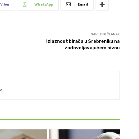
Viber
WhatsApp
Email
NAREDNI ČLANAK
H
Izlaznost birača u Srebreniku na
zadovoljavajućem nivou
a