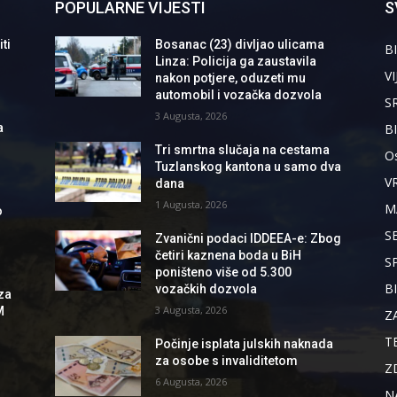
POPULARNE VIJESTI
S
ti
Bosanac (23) divljao ulicama
BI
Linza: Policija ga zaustavila
VI
nakon potjere, oduzeti mu
automobil i vozačka dozvola
S
3 Augusta, 2026
B
a
Tri smrtna slučaja na cestama
Os
Tuzlanskog kantona u samo dva
V
dana
1 Augusta, 2026
M
o
S
Zvanični podaci IDDEEA-e: Zbog
četiri kaznena boda u BiH
S
poništeno više od 5.300
B
vozačkih dozvola
za
3 Augusta, 2026
M
Z
T
Počinje isplata julskih naknada
za osobe s invaliditetom
Z
6 Augusta, 2026
N