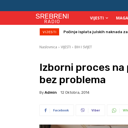
SREBRENI
VIJESTI
MAGA
RADIO
Danas sunačano i veoma toplo
VIJESTI
Naslovnica
VIJESTI
BIH I SVIJET
Izborni proces na
bez problema
By
Admin
12 Oktobra, 2014
Facebook
Viber
Wh