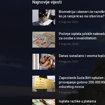
Najnovije vijesti
Biometrija i skeneri će razotkri
ko je ranije krao na izborima?
6 Augusta, 2026
Počinje isplata julskih naknad
za osobe s invaliditetom
6 Augusta, 2026
Danas sunačano i veoma topl
6 Augusta, 2026
Zaposlenik Suda BiH optužen 
prisvajanje gotovo 200.000 K
oduzetog novca
5 Augusta, 2026
Isplata razlike u platama