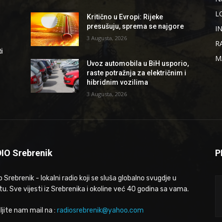
L
Kritično u Evropi: Rijeke
presušuju, sprema se najgore
I
3 Augusta, 2026
R
i
M
Uvoz automobila u BiH usporio,
raste potražnja za električnim i
hibridnim vozilima
3 Augusta, 2026
IO Srebrenik
P
 Srebrenik - lokalni radio koji se sluša globalno svugdje u
tu. Sve vijesti iz Srebrenika i okoline već 40 godina sa vama.
ljite nam mail na :
radiosrebrenik@yahoo.com