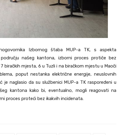
asnogovornika Izbornog štaba MUP-a TK, s aspekta
a području našeg kantona, izborni proces protiče bez
7 biračkih mjesta, 6 u Tuzli i na biračkom mjestu u Maoči
blema, poput nestanka električne energije, neuslovnih
arić je naglasio da su službenici MUP-a TK raspoređeni u
našeg kantona kako bi, eventualno, mogli reagovati na
rni proces proteći bez ikakvih incidenata.