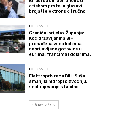
Birači će se identificirati
otiskom prsta, a glasovi
brojati elektronski i ručno
BIH I SVIJET
Granični prijelaz Županja:
Kod državljanina BiH
pronađena veća količina
neprijavljene gotovine u
eurima, francima i dolarima.
BIH I SVIJET
Elektroprivreda BiH: Suša
smanjila hidroproizvodnju,
snabdijevanje stabilno
Učitati više