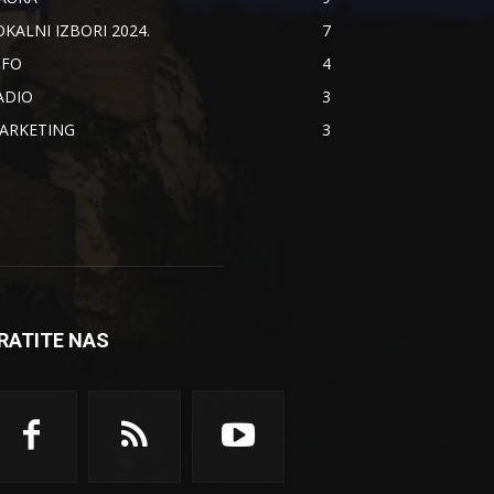
OKALNI IZBORI 2024.
7
NFO
4
ADIO
3
ARKETING
3
RATITE NAS