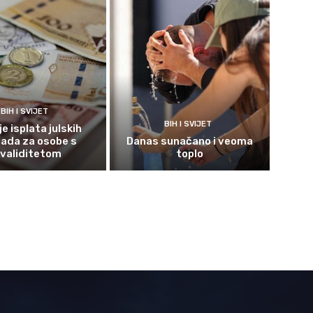
BIH I SVIJET
BIH I SVIJET
e isplata julskih
ada za osobe s
Danas sunačano i veoma
nvaliditetom
toplo