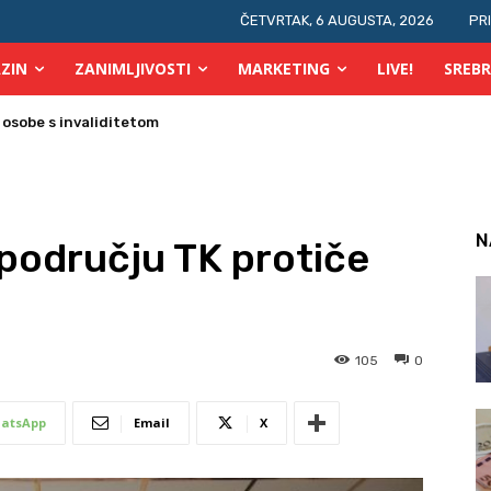
ČETVRTAK, 6 AUGUSTA, 2026
PR
ZIN
ZANIMLJIVOSTI
MARKETING
LIVE!
SREBR
N
 području TK protiče
105
0
atsApp
Email
X