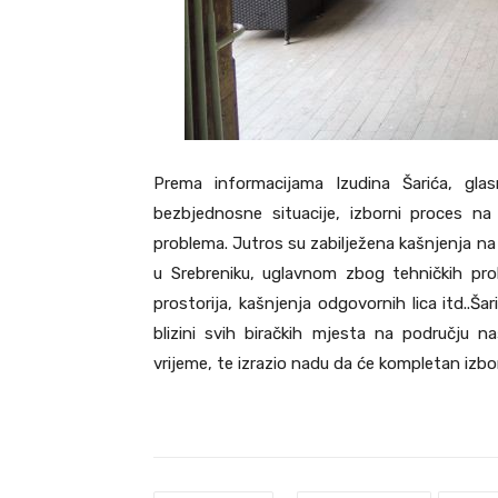
Prema informacijama Izudina Šarića, gl
bezbjednosne situacije, izborni proces n
problema. Jutros su zabilježena kašnjenja na 
u Srebreniku, uglavnom zbog tehničkih pro
prostorija, kašnjenja odgovornih lica itd..Š
blizini svih biračkih mjesta na području 
vrijeme, te izrazio nadu da će kompletan izbo