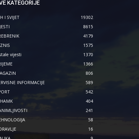
VE KATEGORIJE
H I SVIJET
19302
JESTI
8615
REBRENIK
4179
IZNIS
1575
tale vijesti
1370
RIJEME
1366
AGAZIN
806
ERVISNE INFORMACIJE
589
PORT
542
IHAMK
404
ANIMLJIVOSTI
241
EHNOLOGIJA
58
DRAVLJE
16
AUKA
9