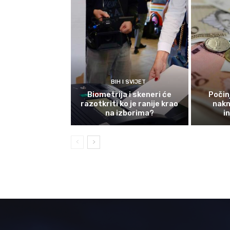
BIH I SVIJET
Biometrija i skeneri će
Počinj
razotkriti ko je ranije krao
nakn
na izborima?
i