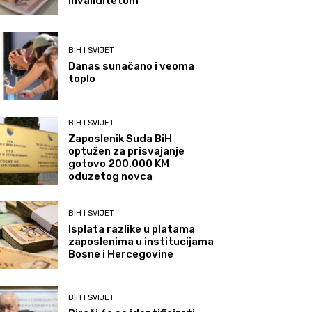
invaliditetom
BIH I SVIJET
Danas sunačano i veoma
toplo
BIH I SVIJET
Zaposlenik Suda BiH
optužen za prisvajanje
gotovo 200.000 KM
oduzetog novca
BIH I SVIJET
Isplata razlike u platama
zaposlenima u institucijama
Bosne i Hercegovine
BIH I SVIJET