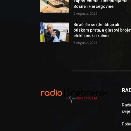
zaposlenima u institucijama
Bosne i Hercegovine
5 Augusta, 2026
Birači će se identificirati
otiskom prsta, a glasovi brojat
elektronski i ručno
5 Augusta, 2026
RAD
Radio
svije
Poša