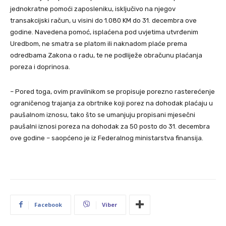
jednokratne pomoći zaposleniku, isključivo na njegov
transakcijski račun, u visini do 1.080 KM do 31. decembra ove
godine. Navedena pomoć, isplaćena pod uvjetima utvrđenim
Uredbom, ne smatra se platom ili naknadom plaće prema
odredbama Zakona o radu, te ne podliježe obračunu plaćanja
poreza i doprinosa.
– Pored toga, ovim pravilnikom se propisuje porezno rasterećenje
ograničenog trajanja za obrtnike koji porez na dohodak plaćaju u
paušalnom iznosu, tako što se umanjuju propisani mjesečni
paušalni iznosi poreza na dohodak za 50 posto do 31. decembra
ove godine – saopćeno je iz Federalnog ministarstva finansija.
Facebook
Viber