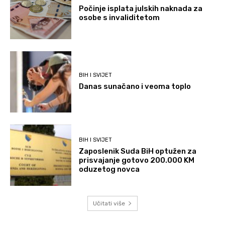
Počinje isplata julskih naknada za
osobe s invaliditetom
BIH I SVIJET
Danas sunačano i veoma toplo
BIH I SVIJET
Zaposlenik Suda BiH optužen za
prisvajanje gotovo 200.000 KM
oduzetog novca
Učitati više