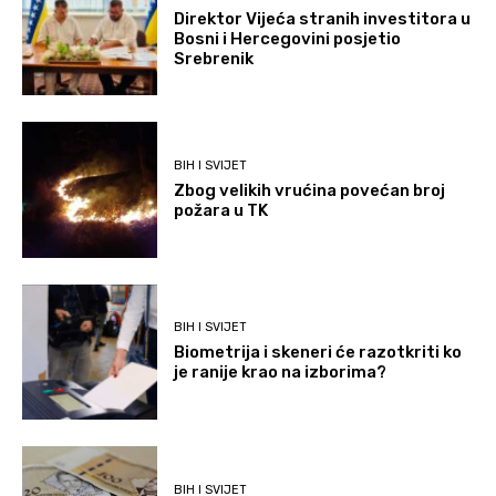
Direktor Vijeća stranih investitora u
Bosni i Hercegovini posjetio
Srebrenik
BIH I SVIJET
Zbog velikih vrućina povećan broj
požara u TK
BIH I SVIJET
Biometrija i skeneri će razotkriti ko
je ranije krao na izborima?
BIH I SVIJET