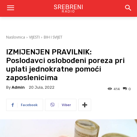
SREBRENI
RADIO
Naslovnica
VIJESTI
BIH I SVIJET
IZMIJENJEN PRAVILNIK:
Poslodavci oslobođeni poreza pri
uplati jednokratne pomoći
zaposlenicima
By
Admin
20 Jula, 2022
414
0
Facebook
Viber