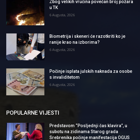
Zbog velikih vrućina povećan broj požara
u TK
6 Augusta, 2026
Biometrija i skeneri će razotkriti ko je
ranije krao na izborima?
6 Augusta, 2026
Počinje isplata julskih naknada za osobe
s invaliditetom
6 Augusta, 2026
POPULARNE VIJESTI
Predstavom “Posljednji čas klavira”, u
subotu na zidinama Starog grada
Srebrenika počinje manifestacija OGUS