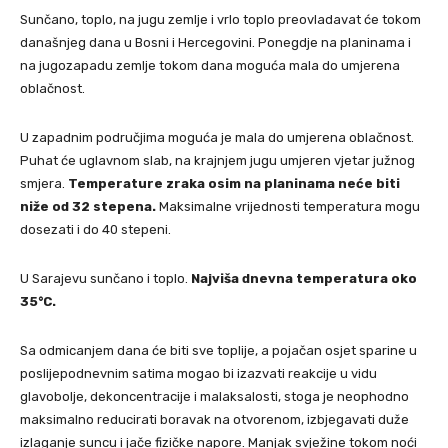
Sunčano, toplo, na jugu zemlje i vrlo toplo preovladavat će tokom
današnjeg dana u Bosni i Hercegovini. Ponegdje na planinama i
na jugozapadu zemlje tokom dana moguća mala do umjerena
oblačnost.
U zapadnim područjima moguća je mala do umjerena oblačnost.
Puhat će uglavnom slab, na krajnjem jugu umjeren vjetar južnog
smjera.
Temperature zraka osim na planinama neće biti
niže od 32 stepena.
Maksimalne vrijednosti temperatura mogu
dosezati i do 40 stepeni.
U Sarajevu sunčano i toplo.
Najviša dnevna temperatura oko
35°C.
Sa odmicanjem dana će biti sve toplije, a pojačan osjet sparine u
poslijepodnevnim satima mogao bi izazvati reakcije u vidu
glavobolje, dekoncentracije i malaksalosti, stoga je neophodno
maksimalno reducirati boravak na otvorenom, izbjegavati duže
izlaganje suncu i jače fizičke napore. Manjak svježine tokom noći