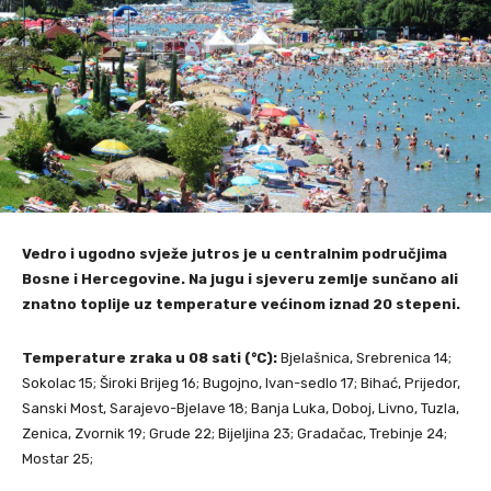
Vedro i ugodno svježe jutros je u centralnim područjima
Bosne i Hercegovine. Na jugu i sjeveru zemlje sunčano ali
znatno toplije uz temperature većinom iznad 20 stepeni.
Temperature zraka u 08 sati (°C):
Bjelašnica, Srebrenica 14;
Sokolac 15; Široki Brijeg 16; Bugojno, Ivan-sedlo 17; Bihać, Prijedor,
Sanski Most, Sarajevo-Bjelave 18; Banja Luka, Doboj, Livno, Tuzla,
Zenica, Zvornik 19; Grude 22; Bijeljina 23; Gradačac, Trebinje 24;
Mostar 25;