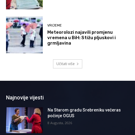
VRIJEME
Meteorolozi najavili promjenu
vremena u BiH: Stižu pljuskovi i
grmljavina
Učitati više
Najnovije vijesti
Na Starom gradu Srebreniku večeras
počinje OGUS
8 Augusta, 2026