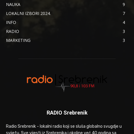
NAUKA
9
LOKALNI IZBORI 2024.
7
INFO
4
RADIO
3
MARKETING
3
RADIO Srebrenik
Radio Srebrenik - lokalni radio koji se sluša globalno svugdje u
svijetu. Sve vijesti iz Srebrenika i okoline već 40 godina sa