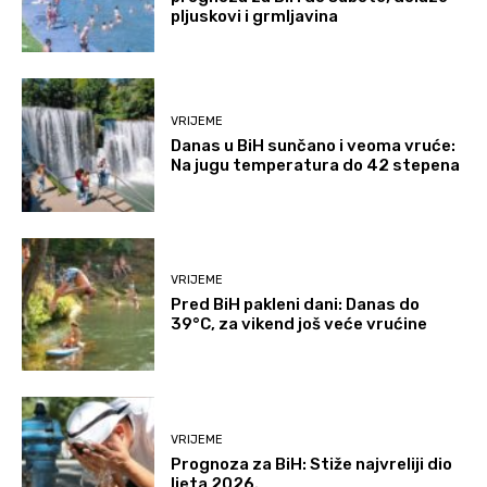
pljuskovi i grmljavina
VRIJEME
Danas u BiH sunčano i veoma vruće:
Na jugu temperatura do 42 stepena
VRIJEME
Pred BiH pakleni dani: Danas do
39°C, za vikend još veće vrućine
VRIJEME
Prognoza za BiH: Stiže najvreliji dio
ljeta 2026.