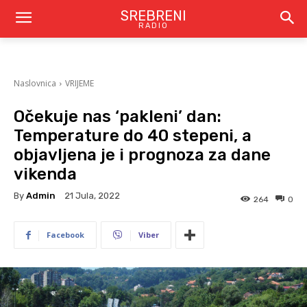
SREBRENI
RADIO
Naslovnica
VRIJEME
Očekuje nas ‘pakleni’ dan:
Temperature do 40 stepeni, a
objavljena je i prognoza za dane
vikenda
By
Admin
21 Jula, 2022
264
0
Facebook
Viber