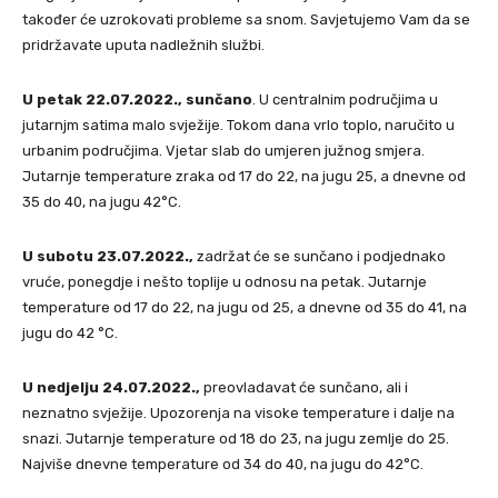
također će uzrokovati probleme sa snom. Savjetujemo Vam da se
pridržavate uputa nadležnih službi.
U petak 22.07.2022., sunčano
. U centralnim područjima u
jutarnjm satima malo svježije. Tokom dana vrlo toplo, naručito u
urbanim područjima. Vjetar slab do umjeren južnog smjera.
Jutarnje temperature zraka od 17 do 22, na jugu 25, a dnevne od
35 do 40, na jugu 42°C.
U subotu 23.07.2022.,
zadržat će se sunčano i podjednako
vruće, ponegdje i nešto toplije u odnosu na petak. Jutarnje
temperature od 17 do 22, na jugu od 25, a dnevne od 35 do 41, na
jugu do 42 °C.
U nedjelju 24.07.2022.,
preovladavat će sunčano, ali i
neznatno svježije. Upozorenja na visoke temperature i dalje na
snazi. Jutarnje temperature od 18 do 23, na jugu zemlje do 25.
Najviše dnevne temperature od 34 do 40, na jugu do 42°C.