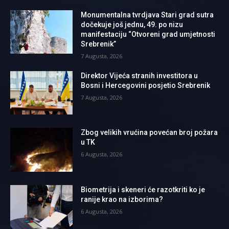
Monumentalna tvrdjava Stari grad sutra
dočekuje još jednu, 49. po nizu
manifestaciju “Otvoreni grad umjetnosti
Srebrenik”
7 Augusta, 2026
Direktor Vijeća stranih investitora u
Bosni i Hercegovini posjetio Srebrenik
7 Augusta, 2026
Zbog velikih vrućina povećan broj požara
u TK
6 Augusta, 2026
Biometrija i skeneri će razotkriti ko je
ranije krao na izborima?
6 Augusta, 2026