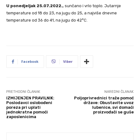
U ponedjeljak 25.07.2022.,
sunčano i vrlo toplo. Jutarnje
temperature od 18 do 23, na jugu do 25, a najviše dnevne
temperature od 36 do 41, na jugu do 42°C.
Facebook
Viber
PRETHODNI ČLANAK
NAREDNI ČLANAK
IZMIJENJEN PRAVILNIK:
Poljoprivrednici traže pomoć
Poslodavci oslobođeni
države: Obustavite uvoz
poreza pri uplati
lubenice, svi domaći
jednokratne pomoći
proizvođači se guše
zaposlenicima