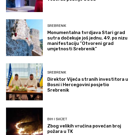
SREBRENIK
Monumentalna tvrdjava Stari grad
sutra dočekuje još jednu, 49. po nizu
manifestaciju “Otvoreni grad
umjetnosti Srebrenik”
SREBRENIK
Direktor Vijeća stranih investitora u
Bosni i Hercegovini posjetio
Srebrenik
BIH I SVIJET
Zbog velikih vrućina povećan broj
požara u TK