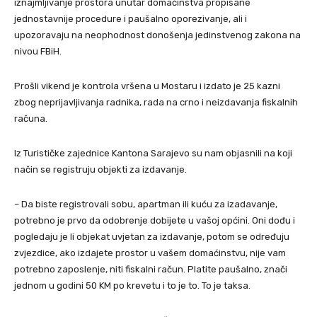
iznajmljivanje prostora unutar domaćinstva propisane
jednostavnije procedure i paušalno oporezivanje, ali i
upozoravaju na neophodnost donošenja jedinstvenog zakona na
nivou FBiH.
Prošli vikend je kontrola vršena u Mostaru i izdato je 25 kazni
zbog neprijavljivanja radnika, rada na crno i neizdavanja fiskalnih
računa.
Iz Turističke zajednice Kantona Sarajevo su nam objasnili na koji
način se registruju objekti za izdavanje.
– Da biste registrovali sobu, apartman ili kuću za izadavanje,
potrebno je prvo da odobrenje dobijete u vašoj općini. Oni dođu i
pogledaju je li objekat uvjetan za izdavanje, potom se određuju
zvjezdice, ako izdajete prostor u vašem domaćinstvu, nije vam
potrebno zaposlenje, niti fiskalni račun. Platite paušalno, znači
jednom u godini 50 KM po krevetu i to je to. To je taksa.