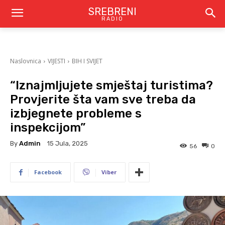
SREBRENI
RADIO
Naslovnica
VIJESTI
BIH I SVIJET
“Iznajmljujete smještaj turistima?
Provjerite šta vam sve treba da
izbjegnete probleme s
inspekcijom”
By
Admin
15 Jula, 2025
56
0
Facebook
Viber