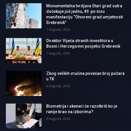
Monumentalna tvrdjava Stari grad sutra
dočekuje još jednu, 49. po nizu
manifestaciju “Otvoreni grad umjetnosti
Srebrenik”
7 Augusta, 2026
Direktor Vijeća stranih investitora u
Bosni i Hercegovini posjetio Srebrenik
7 Augusta, 2026
Zbog velikih vrućina povećan broj požara
u TK
6 Augusta, 2026
Biometrija i skeneri će razotkriti ko je
ranije krao na izborima?
6 Augusta, 2026