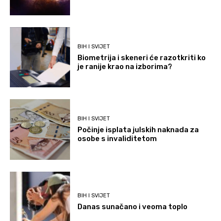
BIH I SVIJET
Biometrija i skeneri će razotkriti ko
je ranije krao na izborima?
BIH I SVIJET
Počinje isplata julskih naknada za
osobe s invaliditetom
BIH I SVIJET
Danas sunačano i veoma toplo