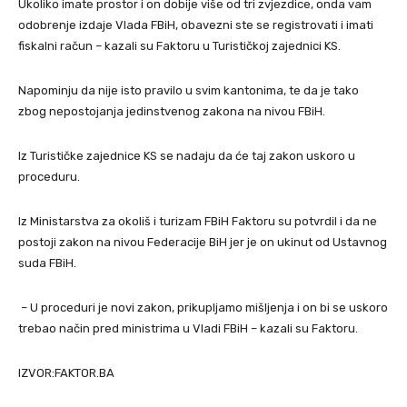
Ukoliko imate prostor i on dobije više od tri zvjezdice, onda vam
odobrenje izdaje Vlada FBiH, obavezni ste se registrovati i imati
fiskalni račun – kazali su Faktoru u Turističkoj zajednici KS.
Napominju da nije isto pravilo u svim kantonima, te da je tako
zbog nepostojanja jedinstvenog zakona na nivou FBiH.
Iz Turističke zajednice KS se nadaju da će taj zakon uskoro u
proceduru.
Iz Ministarstva za okoliš i turizam FBiH Faktoru su potvrdil i da ne
postoji zakon na nivou Federacije BiH jer je on ukinut od Ustavnog
suda FBiH.
– U proceduri je novi zakon, prikupljamo mišljenja i on bi se uskoro
trebao način pred ministrima u Vladi FBiH – kazali su Faktoru.
IZVOR:FAKTOR.BA