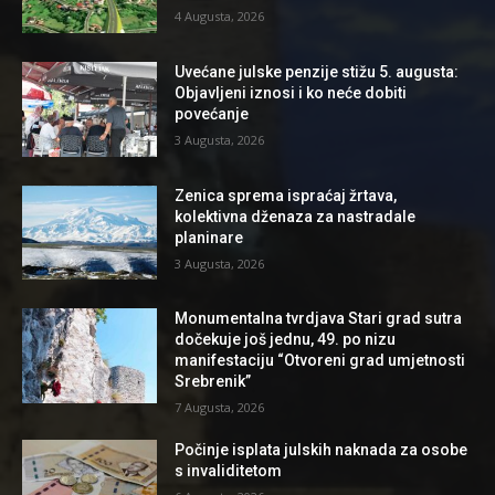
4 Augusta, 2026
Uvećane julske penzije stižu 5. augusta:
Objavljeni iznosi i ko neće dobiti
povećanje
3 Augusta, 2026
Zenica sprema ispraćaj žrtava,
kolektivna dženaza za nastradale
planinare
3 Augusta, 2026
Monumentalna tvrdjava Stari grad sutra
dočekuje još jednu, 49. po nizu
manifestaciju “Otvoreni grad umjetnosti
Srebrenik”
7 Augusta, 2026
Počinje isplata julskih naknada za osobe
s invaliditetom