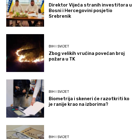
Direktor Vijeća stranih investitora u
Bosni i Hercegovini posjetio
Srebrenik
BIH I SVIJET
Zbog velikih vrućina povećan broj
požara u TK
BIH I SVIJET
Biometrija i skeneri će razotkriti ko
je ranije krao na izborima?
BIH I SVIJET