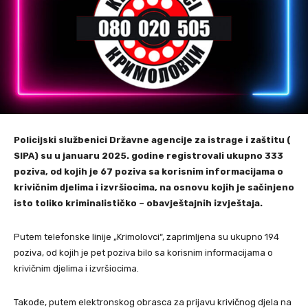
Policijski službenici Državne agencije za istrage i zaštitu (
SIPA) su u januaru 2025. godine registrovali ukupno 333
poziva, od kojih je 67 poziva sa korisnim informacijama o
krivičnim djelima i izvršiocima, na osnovu kojih je sačinjeno
isto toliko kriminalističko – obavještajnih izvještaja.
Putem telefonske linije „Krimolovci“, zaprimljena su ukupno 194
poziva, od kojih je pet poziva bilo sa korisnim informacijama o
krivičnim djelima i izvršiocima.
Takođe, putem elektronskog obrasca za prijavu krivičnog djela na