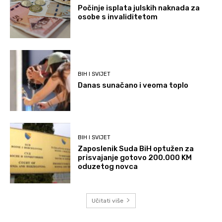
Počinje isplata julskih naknada za
osobe s invaliditetom
BIH I SVIJET
Danas sunačano i veoma toplo
BIH I SVIJET
Zaposlenik Suda BiH optužen za
prisvajanje gotovo 200.000 KM
oduzetog novca
Učitati više