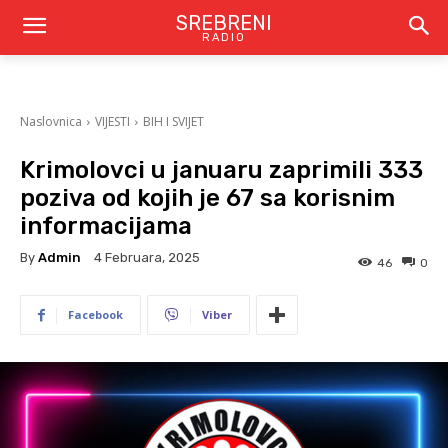
SREBRENI
RADIO
Naslovnica
VIJESTI
BIH I SVIJET
Krimolovci u januaru zaprimili 333
poziva od kojih je 67 sa korisnim
informacijama
By
Admin
4 Februara, 2025
46
0
Facebook
Viber