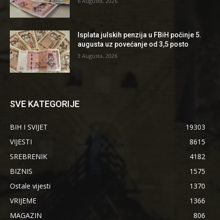
6 Augusta, 2026
Isplata julskih penzija u FBiH počinje 5.
augusta uz povećanje od 3,5 posto
3 Augusta, 2026
SVE KATEGORIJE
BIH I SVIJET
19303
VIJESTI
8615
SREBRENIK
4182
BIZNIS
1575
Ostale vijesti
1370
VRIJEME
1366
MAGAZIN
806