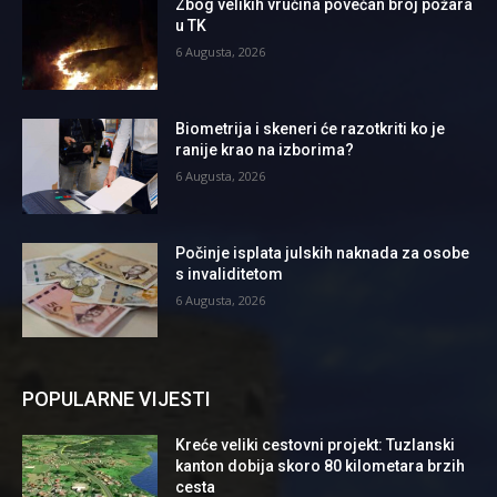
Zbog velikih vrućina povećan broj požara
u TK
6 Augusta, 2026
Biometrija i skeneri će razotkriti ko je
ranije krao na izborima?
6 Augusta, 2026
Počinje isplata julskih naknada za osobe
s invaliditetom
6 Augusta, 2026
POPULARNE VIJESTI
Kreće veliki cestovni projekt: Tuzlanski
kanton dobija skoro 80 kilometara brzih
cesta