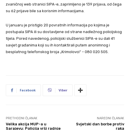
zvaničnoj web stranici SIPA-e, zaprimljeno je 139 prijava, od čega
su 62 prijave bile sa korisnim informacijama.
U januaru je pristiglo 20 povratnih informacija po kojima je
postupala SIPA ili su dostavljene od strane nadležnog policijskog
tijela. Pored navedenog, policijski službenici SIPA-e su dali 41
savjet građanima koji su ih kontaktirali putem anonimnog i
besplatnog telefonskog broja „Krimolovci“ – 080 020 505.
Facebook
Viber
PRETHODNI ČLANAK
NAREDNI ČLANAK
Velika akcija MUP-a u
Svjetski dan borbe protiv
Sarajevu: Policija vrši radnje
raka