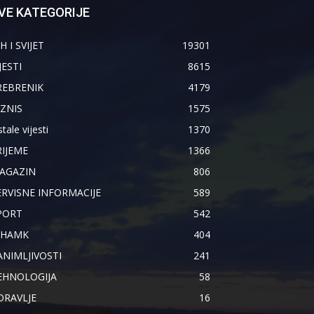
VE KATEGORIJE
H I SVIJET
19301
JESTI
8615
REBRENIK
4179
IZNIS
1575
tale vijesti
1370
RIJEME
1366
AGAZIN
806
ERVISNE INFORMACIJE
589
PORT
542
IHAMK
404
ANIMLJIVOSTI
241
EHNOLOGIJA
58
DRAVLJE
16