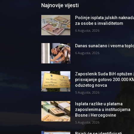
Najnovije vijesti
Počinje isplata julskih naknad
za osobe s invaliditetom
6 Augusta, 2026
Danas sunačano i veoma topl
6 Augusta, 2026
Zaposlenik Suda BiH optužen 
prisvajanje gotovo 200.000 K
oduzetog novca
5 Augusta, 2026
Isplata razlike u platama
zaposlenima u institucijama
Bosne i Hercegovine
5 Augusta, 2026
Birači će se identificirati