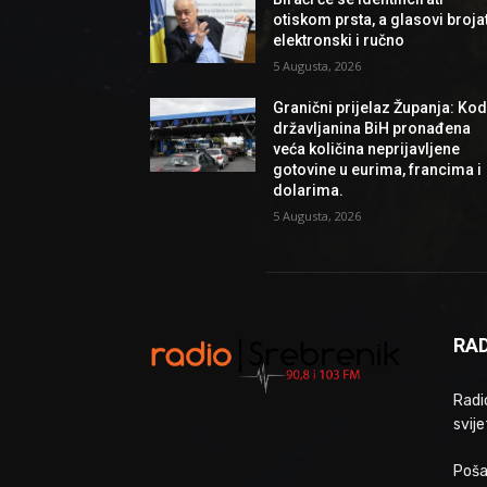
otiskom prsta, a glasovi brojat
elektronski i ručno
5 Augusta, 2026
Granični prijelaz Županja: Ko
državljanina BiH pronađena
veća količina neprijavljene
gotovine u eurima, francima i
dolarima.
5 Augusta, 2026
RAD
Radio
svije
Poša