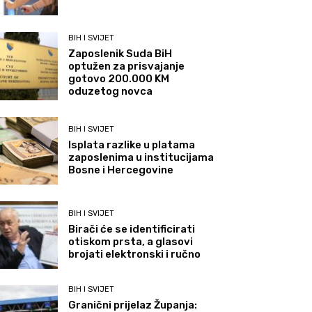
BIH I SVIJET
Zaposlenik Suda BiH
optužen za prisvajanje
gotovo 200.000 KM
oduzetog novca
BIH I SVIJET
Isplata razlike u platama
zaposlenima u institucijama
Bosne i Hercegovine
BIH I SVIJET
Birači će se identificirati
otiskom prsta, a glasovi
brojati elektronski i ručno
BIH I SVIJET
Granični prijelaz Županja: