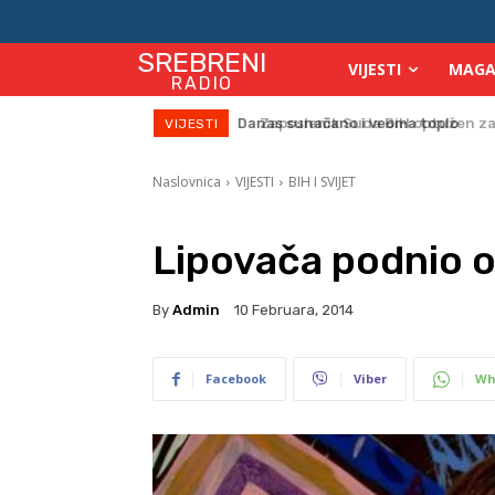
SREBRENI
VIJESTI
MAGA
RADIO
Zaposlenik Suda BiH optužen za 
VIJESTI
Naslovnica
VIJESTI
BIH I SVIJET
Lipovača podnio 
By
Admin
10 Februara, 2014
Facebook
Viber
Wh