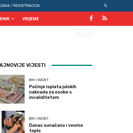
IJAVA / REGISTRACIJA
ENIK
VRIJEME
AJNOVIJE VIJESTI
BIH I SVIJET
Počinje isplata julskih
naknada za osobe s
invaliditetom
BIH I SVIJET
Danas sunačano i veoma
toplo