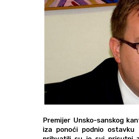
Premijer Unsko-sanskog kant
iza ponoći podnio ostavku 
prihvatili su je svi prisutn