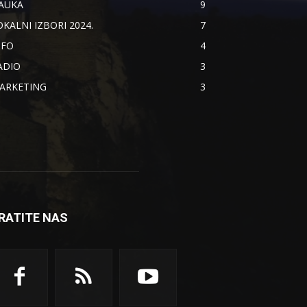
AUKA
9
OKALNI IZBORI 2024.
7
NFO
4
ADIO
3
ARKETING
3
RATITE NAS