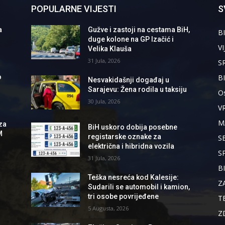
POPULARNE VIJESTI
S
a
Gužve i zastoji na cestama BiH,
BI
duge kolone na GP Izačić i
VI
Velika Klauša
31 Jula, 2026
S
B
o
Nesvakidašnji događaj u
Sarajevu: Žena rodila u taksiju
Os
30 Jula, 2026
V
M
za
BiH uskoro dobija posebne
M
registarske oznake za
S
električna i hibridna vozila
S
31 Jula, 2026
B
Teška nesreća kod Kalesije:
Z
Sudarili se automobil i kamion,
tri osobe povrijeđene
T
5 Augusta, 2026
Z