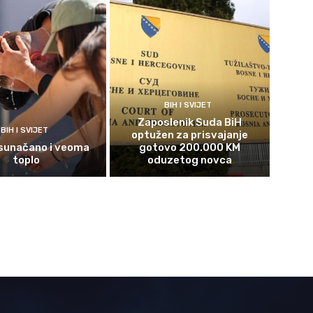
BIH I SVIJET
Zaposlenik Suda BiH
BIH I SVIJET
optužen za prisvajanje
sunačano i veoma
gotovo 200.000 KM
toplo
oduzetog novca