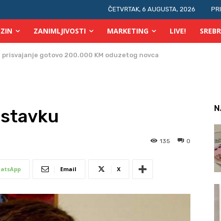
ČETVRTAK, 6 AUGUSTA, 2026
PR
ZIN
ZANIMLJIVOSTI
MARKETING
LIVE!
SREBR
prisvajanje gotovo 200.000 KM oduzetog novca
N
ostavku
135
0
atsApp
Email
X