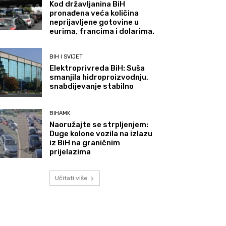
Kod državljanina BiH
pronađena veća količina
neprijavljene gotovine u
eurima, francima i dolarima.
BIH I SVIJET
Elektroprivreda BiH: Suša
smanjila hidroproizvodnju,
snabdijevanje stabilno
BIHAMK
Naoružajte se strpljenjem:
Duge kolone vozila na izlazu
iz BiH na graničnim
prijelazima
Učitati više