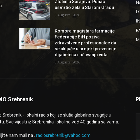
N
Zločin u Sarajevu: Punac
i
usmrtio zeta u Starom Gradu
L
3 Augusta, 2026
I
R
d
Komora magistara farmacije
Federacije BiH poziva
M
zdravstvene profesionalce da
se uključe u projekt prevencije
dijabetesa i očuvanja vida
3 Augusta, 2026
IO Srebrenik
P
 Srebrenik - lokalni radio koji se sluša globalno svugdje u
tu. Sve vijesti iz Srebrenika i okoline već 40 godina sa vama.
ljite nam mail na :
radiosrebrenik@yahoo.com