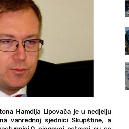
ona Hamdija Lipovača je u nedjelju
na vanrednoj sjednici Skupštine, a
i zastupnici.O njegovoj ostavci su se