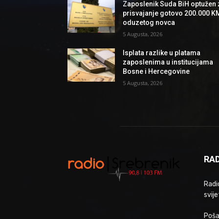
Zaposlenik Suda BiH optužen 
prisvajanje gotovo 200.000 K
oduzetog novca
5 Augusta, 2026
Isplata razlike u platama
zaposlenima u institucijama
Bosne i Hercegovine
5 Augusta, 2026
RAD
Radio
svije
Poša