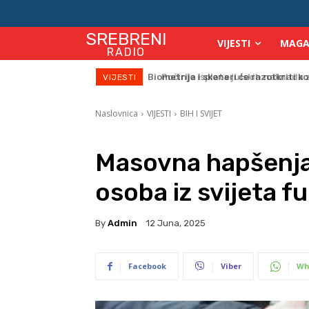
SREBRENI
VIJESTI
MAGA
RADIO
Počinje isplata julskih naknada za
VIJESTI
Naslovnica
VIJESTI
BIH I SVIJET
Masovna hapšenja u
osoba iz svijeta f
By
Admin
12 Juna, 2025
Facebook
Viber
Wh