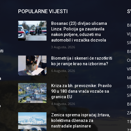
POPULARNE VIJESTI
S
Bosanac (23) divljao ulicama
BI
Linza: Policija ga zaustavila
VI
nakon potjere, oduzeti mu
automobil i vozačka dozvola
S
3 Augusta, 2026
B
ti
Biometrija i skeneri će razotkriti
Os
ko je ranije krao na izborima?
V
6 Augusta, 2026
M
a
Kriza za bh. prevoznike: Pravilo
S
90 u 180 dana vraća vozače sa
S
granica EU
B
4 Augusta, 2026
o
Z
Zenica sprema ispraćaj žrtava,
kolektivna dženaza za
T
nastradale planinare
Z