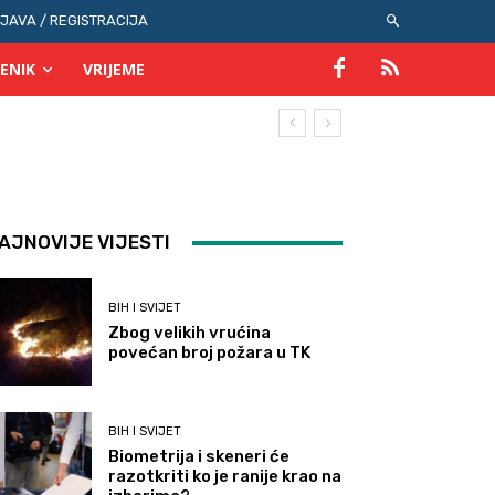
IJAVA / REGISTRACIJA
ENIK
VRIJEME
AJNOVIJE VIJESTI
BIH I SVIJET
Zbog velikih vrućina
povećan broj požara u TK
BIH I SVIJET
Biometrija i skeneri će
razotkriti ko je ranije krao na