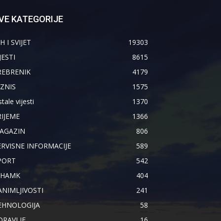
VE KATEGORIJE
H I SVIJET
19303
JESTI
8615
REBRENIK
4179
IZNIS
1575
tale vijesti
1370
RIJEME
1366
AGAZIN
806
ERVISNE INFORMACIJE
589
PORT
542
IHAMK
404
ANIMLJIVOSTI
241
EHNOLOGIJA
58
DRAVLJE
16