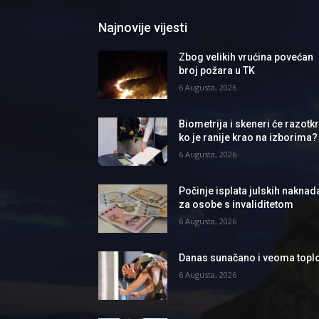
Najnovije vijesti
Zbog velikih vrućina povećan
broj požara u TK
6 Augusta, 2026
Biometrija i skeneri će razotkri
ko je ranije krao na izborima?
6 Augusta, 2026
Počinje isplata julskih naknad
za osobe s invaliditetom
6 Augusta, 2026
Danas sunačano i veoma topl
6 Augusta, 2026