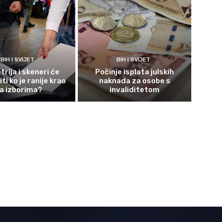
BIH I SVIJET
BIH I SVIJET
rija i skeneri će
Počinje isplata julskih
ti ko je ranije krao
naknada za osobe s
a izborima?
invaliditetom