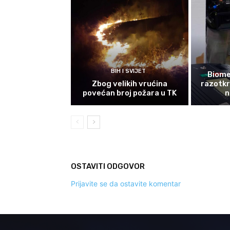
BIH I SVIJET
Biomet
Zbog velikih vrućina
razotkri
povećan broj požara u TK
n
OSTAVITI ODGOVOR
Prijavite se da ostavite komentar