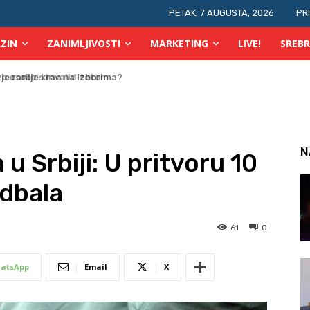
PETAK, 7 AUGUSTA, 2026
PR
ZIN
ZANIMLJIVOSTI
MARKETING
LIVE!
SREBR
 osobe s invaliditetom
N
 Srbiji: U pritvoru 10
udbala
61
0
atsApp
Email
X