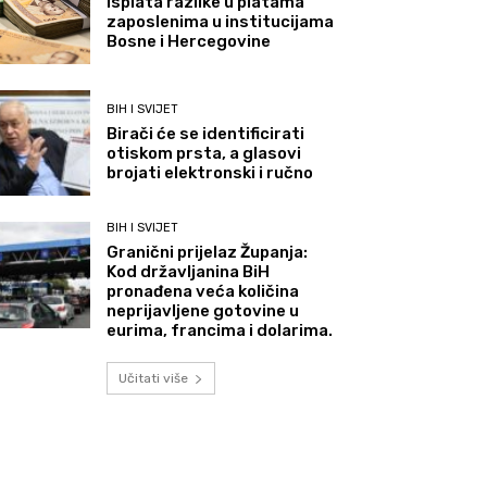
Isplata razlike u platama
zaposlenima u institucijama
Bosne i Hercegovine
BIH I SVIJET
Birači će se identificirati
otiskom prsta, a glasovi
brojati elektronski i ručno
BIH I SVIJET
Granični prijelaz Županja:
Kod državljanina BiH
pronađena veća količina
neprijavljene gotovine u
eurima, francima i dolarima.
Učitati više