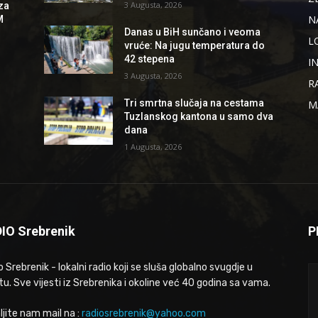
3 Augusta, 2026
za
N
M
Danas u BiH sunčano i veoma
L
vruće: Na jugu temperatura do
42 stepena
I
3 Augusta, 2026
R
Tri smrtna slučaja na cestama
M
Tuzlanskog kantona u samo dva
dana
1 Augusta, 2026
IO Srebrenik
P
 Srebrenik - lokalni radio koji se sluša globalno svugdje u
tu. Sve vijesti iz Srebrenika i okoline već 40 godina sa vama.
ljite nam mail na :
radiosrebrenik@yahoo.com