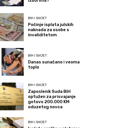
izborima?
BIH I SVIJET
Počinje isplata julskih
naknada za osobe s
invaliditetom
BIH I SVIJET
Danas sunačano i veoma
toplo
BIH I SVIJET
Zaposlenik Suda BiH
optužen za prisvajanje
gotovo 200.000 KM
oduzetog novca
BIH I SVIJET