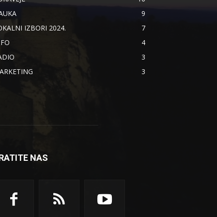
AUKA
9
OKALNI IZBORI 2024.
7
NFO
4
ADIO
3
ARKETING
3
RATITE NAS