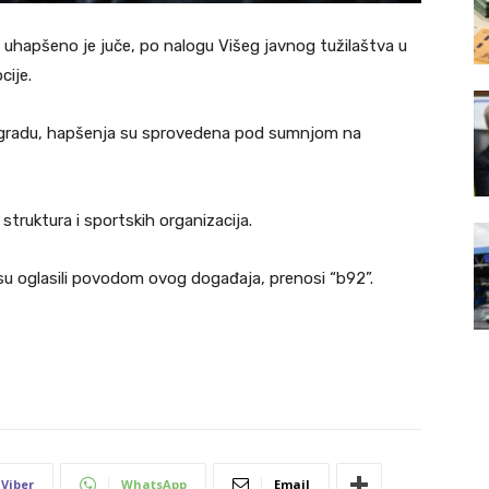
ci uhapšeno je juče, po nalogu Višeg javnog tužilaštva u
cije.
 gradu, hapšenja su sprovedena pod sumnjom na
 struktura i sportskih organizacija.
 nisu oglasili povodom ovog događaja, prenosi “b92”.
Viber
WhatsApp
Email