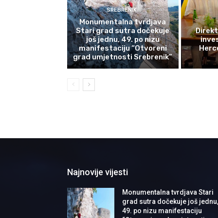
SREBRENIK
Monumentalna tvrdjava
Stari grad sutra dočekuje
Direkt
još jednu, 49. po nizu
inves
manifestaciju “Otvoreni
Herce
grad umjetnosti Srebrenik”
Najnovije vijesti
Monumentalna tvrdjava Stari
grad sutra dočekuje još jednu
49. po nizu manifestaciju