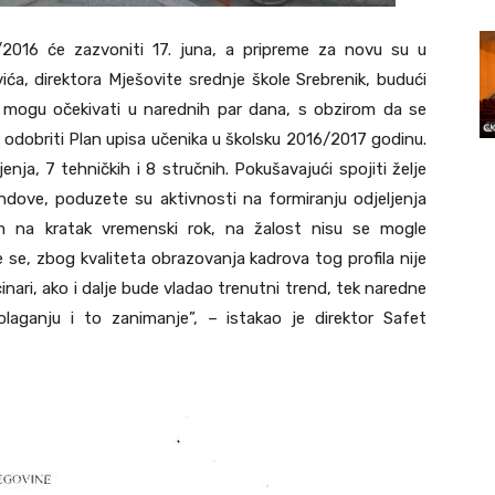
/2016 će zazvoniti 17. juna, a pripreme za novu su u
ća, direktora Mješovite srednje škole Srebrenik, budući
ed mogu očekivati u narednih par dana, s obzirom da se
 odobriti Plan upisa učenika u školsku 2016/2017 godinu.
enja, 7 tehničkih i 8 stručnih. Pokušavajući spojiti želje
endove, poduzete su aktivnosti na formiranju odjeljenja
om na kratak vremenski rok, na žalost nisu se mogle
se, zbog kvaliteta obrazovanja kadrova tog profila nije
inari, ako i dalje bude vladao trenutni trend, tek naredne
olaganju i to zanimanje”, – istakao je direktor Safet