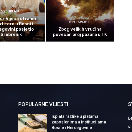
SREBRENIK
or Vijeća stranih
BIH I SVIJET
titora u Bosni i
govini posjetio
Zbog velikih vrućina
Srebrenik
povećan broj požara u TK
POPULARNE VIJESTI
S
Isplata razlike u platama
BI
,
zaposlenima u institucijama
VI
Bosne i Hercegovine