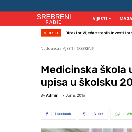
SREBRENI
VIJESTI
MAGA
RADIO
Zbog velikih vrućina povećan broj
VIJESTI
Naslovnica
VIJESTI
SREBRENIK
Medicinska škola u
upisa u školsku 2
By
Admin
7 Juna, 2016
Facebook
Viber
Wh