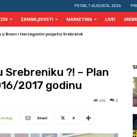
PETAK, 7 AUGUSTA, 2026
PR
ZIN
ZANIMLJIVOSTI
MARKETING
LIVE!
SREBR
 požara u TK
S
 Srebreniku ?! – Plan
016/2017 godinu
210
0
atsApp
Email
X