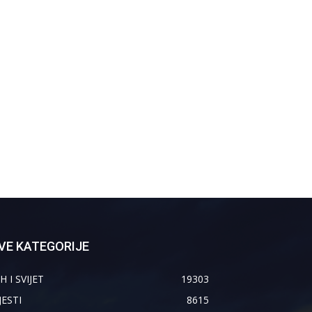
VE KATEGORIJE
H I SVIJET
19303
JESTI
8615