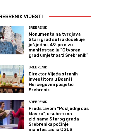
REBRENIK VIJESTI
SREBRENIK
Monumentalna tvrdjava
Stari grad sutra dočekuje
još jednu, 49. po nizu
manifestaciju “Otvoreni
grad umjetnosti Srebrenik”
SREBRENIK
Direktor Vijeća stranih
investitora u Bosni i
Hercegovini posjetio
Srebrenik
SREBRENIK
Predstavom “Posljednji čas
klavira”, u subotu na
zidinama Starog grada
Srebrenika počinje
manifestacija OGUS