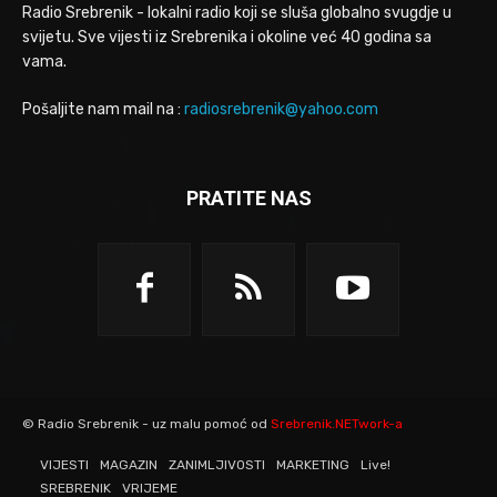
Radio Srebrenik - lokalni radio koji se sluša globalno svugdje u
svijetu. Sve vijesti iz Srebrenika i okoline već 40 godina sa
vama.
Pošaljite nam mail na :
radiosrebrenik@yahoo.com
PRATITE NAS
© Radio Srebrenik - uz malu pomoć od
Srebrenik.NETwork-a
VIJESTI
MAGAZIN
ZANIMLJIVOSTI
MARKETING
Live!
SREBRENIK
VRIJEME