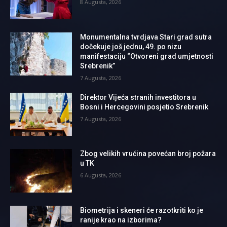
8 Augusta, 2026
Monumentalna tvrdjava Stari grad sutra
dočekuje još jednu, 49. po nizu
manifestaciju “Otvoreni grad umjetnosti
Srebrenik”
7 Augusta, 2026
Direktor Vijeća stranih investitora u
Bosni i Hercegovini posjetio Srebrenik
7 Augusta, 2026
Zbog velikih vrućina povećan broj požara
u TK
6 Augusta, 2026
Biometrija i skeneri će razotkriti ko je
ranije krao na izborima?