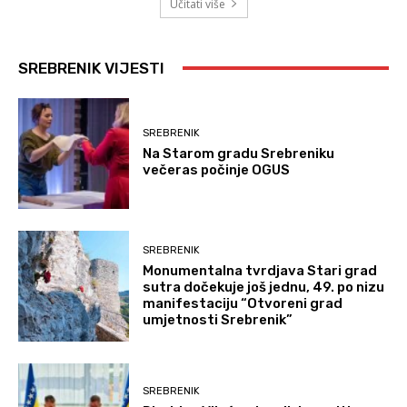
Učitati više
SREBRENIK VIJESTI
SREBRENIK
Na Starom gradu Srebreniku
večeras počinje OGUS
SREBRENIK
Monumentalna tvrdjava Stari grad
sutra dočekuje još jednu, 49. po nizu
manifestaciju “Otvoreni grad
umjetnosti Srebrenik”
SREBRENIK