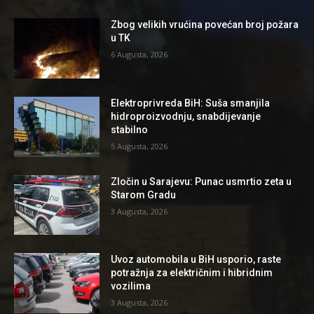
Zbog velikih vrućina povećan broj požara
u TK
6 Augusta, 2026
Elektroprivreda BiH: Suša smanjila
hidroproizvodnju, snabdijevanje
stabilno
5 Augusta, 2026
Zločin u Sarajevu: Punac usmrtio zeta u
Starom Gradu
3 Augusta, 2026
Uvoz automobila u BiH usporio, raste
potražnja za električnim i hibridnim
vozilima
3 Augusta, 2026