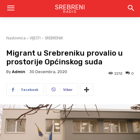
SREBRENI
RADIO
Naslovnica
VIJESTI
SREBRENIK
Migrant u Srebreniku provalio u
prostorije Općinskog suda
By
Admin
30 Decembra, 2020
2212
0
Facebook
Viber