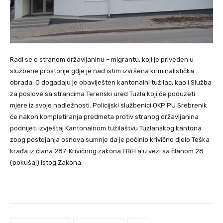
Radi se o stranom državljaninu – migrantu, koji je priveden u
službene prostorije gdje je nad istim izvršena kriminalistička
obrada. O događaju je obaviješten kantonalni tužilac, kao i Služba
za poslove sa strancima Terenski ured Tuzla koji će poduzeti
mjere iz svoje nadležnosti. Policijski službenici OKP PU Srebrenik
će nakon kompletiranja predmeta protiv stranog državljanina
podnijeti izvještaj Kantonalnom tužilaštvu Tuzlanskog kantona
zbog postojanja osnova sumnje da je počinio krivično djelo Teška
krađa iz člana 287. Krivičnog zakona FBiH a u vezi sa članom 28.
(pokušaj) istog Zakona.