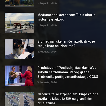
5 Augusta, 2026
Međunarodni aerodrom Tuzla oborio
historijski rekord
1 Augusta, 2026
Biometrija i skeneri će razotkriti ko je
ranije krao na izborima?
6 Augusta, 2026
Predstavom “Posljednji čas klavira”, u
subotu na zidinama Starog grada
Srebrenika počinje manifestacija OGUS
3 Augusta, 2026
Naoružajte se strpljenjem: Duge kolone
vozila na izlazu iz BiH na graničnim
prijelazima