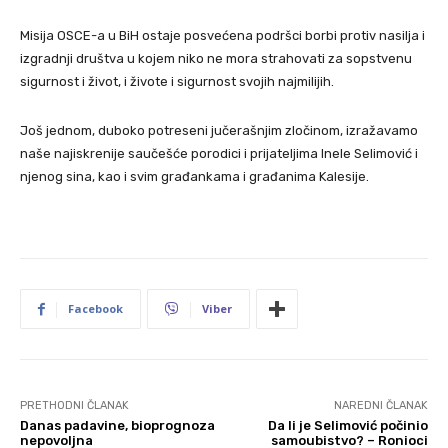
Misija OSCE-a u BiH ostaje posvećena podršci borbi protiv nasilja i
izgradnji društva u kojem niko ne mora strahovati za sopstvenu
sigurnost i život, i živote i sigurnost svojih najmilijih.
Još jednom, duboko potreseni jučerašnjim zločinom, izražavamo
naše najiskrenije saučešće porodici i prijateljima Inele Selimović i
njenog sina, kao i svim građankama i građanima Kalesije.
Facebook
Viber
PRETHODNI ČLANAK
NAREDNI ČLANAK
Danas padavine, bioprognoza
Da li je Selimović počinio
nepovoljna
samoubistvo? – Ronioci