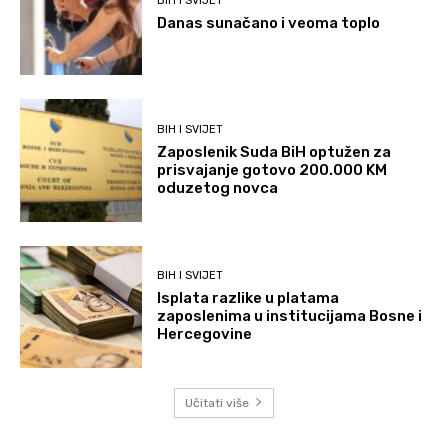
BIH I SVIJET
Danas sunačano i veoma toplo
BIH I SVIJET
Zaposlenik Suda BiH optužen za
prisvajanje gotovo 200.000 KM
oduzetog novca
BIH I SVIJET
Isplata razlike u platama
zaposlenima u institucijama Bosne i
Hercegovine
Učitati više