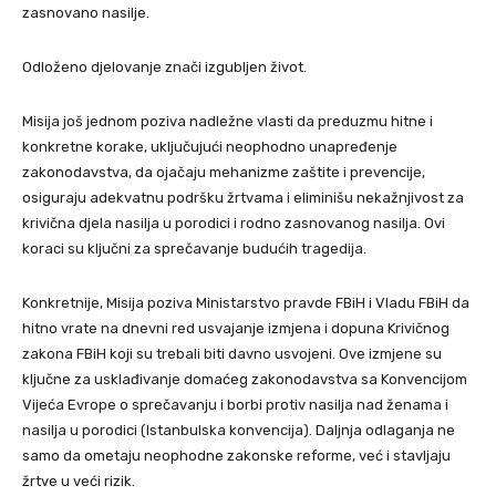
zasnovano nasilje.
Odloženo djelovanje znači izgubljen život.
Misija još jednom poziva nadležne vlasti da preduzmu hitne i
konkretne korake, uključujući neophodno unapređenje
zakonodavstva, da ojačaju mehanizme zaštite i prevencije,
osiguraju adekvatnu podršku žrtvama i eliminišu nekažnjivost za
krivična djela nasilja u porodici i rodno zasnovanog nasilja. Ovi
koraci su ključni za sprečavanje budućih tragedija.
Konkretnije, Misija poziva Ministarstvo pravde FBiH i Vladu FBiH da
hitno vrate na dnevni red usvajanje izmjena i dopuna Krivičnog
zakona FBiH koji su trebali biti davno usvojeni. Ove izmjene su
ključne za usklađivanje domaćeg zakonodavstva sa Konvencijom
Vijeća Evrope o sprečavanju i borbi protiv nasilja nad ženama i
nasilja u porodici (Istanbulska konvencija). Daljnja odlaganja ne
samo da ometaju neophodne zakonske reforme, već i stavljaju
žrtve u veći rizik.