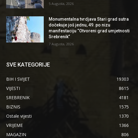
5 Augusta, 2026
Monumentalna tvrdjava Stari grad sutra
dočekuje još jednu, 49. po nizu
manifestaciju “Otvoreni grad umjetnosti
Srebrenik”
7 Augusta, 2026
SVE KATEGORIJE
BIH I SVIJET
19303
VIJESTI
8615
SREBRENIK
4181
BIZNIS
1575
Ostale vijesti
1370
VRIJEME
1366
MAGAZIN
806