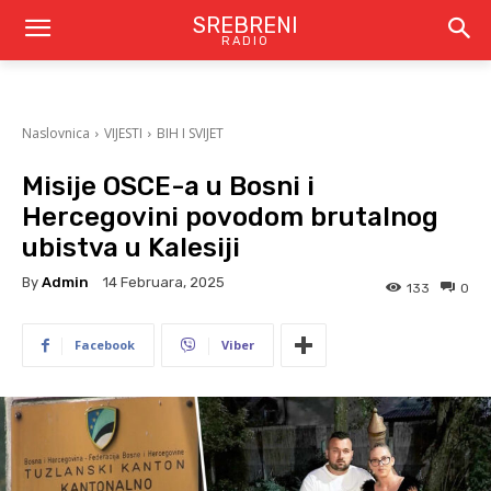
SREBRENI
RADIO
Naslovnica
VIJESTI
BIH I SVIJET
Misije OSCE-a u Bosni i
Hercegovini povodom brutalnog
ubistva u Kalesiji
By
Admin
14 Februara, 2025
133
0
Facebook
Viber