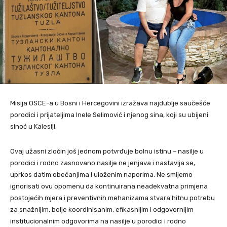
Misija OSCE-a u Bosni i Hercegovini izražava najdublje saučešće
porodici i prijateljima Inele Selimović i njenog sina, koji su ubijeni
sinoć u Kalesiji.
Ovaj užasni zločin još jednom potvrđuje bolnu istinu – nasilje u
porodici i rodno zasnovano nasilje ne jenjava i nastavlja se,
uprkos datim obećanjima i uloženim naporima. Ne smijemo
ignorisati ovu opomenu da kontinuirana neadekvatna primjena
postojećih mjera i preventivnih mehanizama stvara hitnu potrebu
za snažnijim, bolje koordinisanim, efikasnijim i odgovornijim
institucionalnim odgovorima na nasilje u porodici i rodno