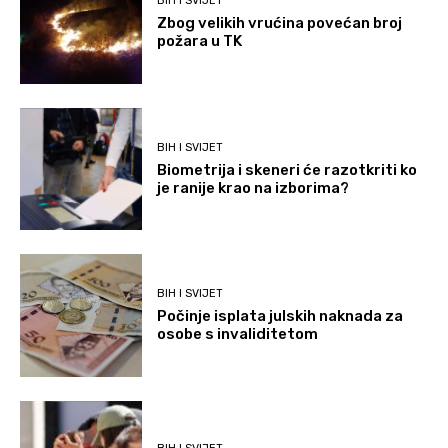
BIH I SVIJET
Zbog velikih vrućina povećan broj
požara u TK
BIH I SVIJET
Biometrija i skeneri će razotkriti ko
je ranije krao na izborima?
BIH I SVIJET
Počinje isplata julskih naknada za
osobe s invaliditetom