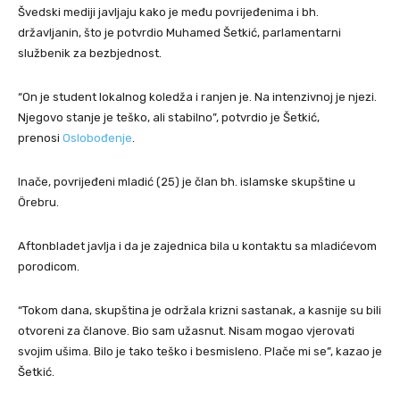
Švedski mediji javljaju kako je među povrijeđenima i bh.
državljanin, što je potvrdio Muhamed Šetkić, parlamentarni
službenik za bezbjednost.
“On je student lokalnog koledža i ranjen je. Na intenzivnoj je njezi.
Njegovo stanje je teško, ali stabilno”, potvrdio je Šetkić,
prenosi
Oslobođenje
.
Inače, povrijeđeni mladić (25) je član bh. islamske skupštine u
Örebru.
Aftonbladet javlja i da je zajednica bila u kontaktu sa mladićevom
porodicom.
“Tokom dana, skupština je održala krizni sastanak, a kasnije su bili
otvoreni za članove. Bio sam užasnut. Nisam mogao vjerovati
svojim ušima. Bilo je tako teško i besmisleno. Plače mi se”, kazao je
Šetkić.