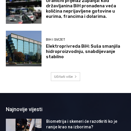
Granični prijelaz Županja: Kod
državljanina BiH pronađena veća
količina neprijavljene gotovine u
eurima, francima i dolarima.
BIH I SVIJET
Elektroprivreda BiH: Suša smanjila
hidroproizvodnju, snabdijevanje
stabilno
Učitati više
Najnovije vijesti
Biometrija i skeneri će razotkriti ko je
ranije krao na izborima?