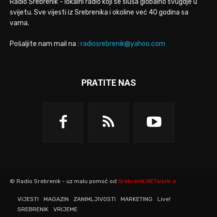
Radio Srebrenik - lokalni radio koji se sluša globalno svugdje u
svijetu. Sve vijesti iz Srebrenika i okoline već 40 godina sa
vama.
Pošaljite nam mail na :
radiosrebrenik@yahoo.com
PRATITE NAS
© Radio Srebrenik - uz malu pomoć od
Srebrenik.NETwork-a
VIJESTI
MAGAZIN
ZANIMLJIVOSTI
MARKETING
Live!
SREBRENIK
VRIJEME