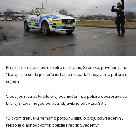
Broj mrtvih u pucnjavi u školi u centralnoj Švedskoj povećan je na
11, a vjeruje se da je među mrtvima i napadač, objavila je policija u
srijedu.
Vlasti još nisu potvrdile broj povrijeđenih, a policija upozorava da
bi broj žrtava mogao porasti, objavila je televizija SVT.
“U ovom trenutku nemamo potpunu sliku o broju povrijeđenih”,
rekao je glasnogovornik policije Fredrik Svedemyr.