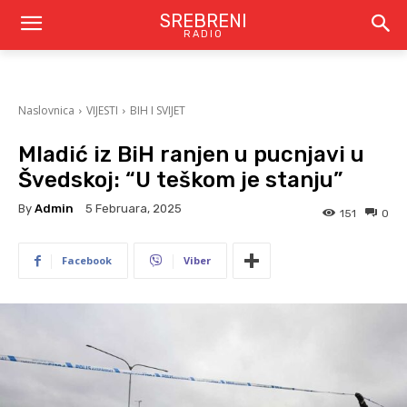
SREBRENI
RADIO
Naslovnica
VIJESTI
BIH I SVIJET
Mladić iz BiH ranjen u pucnjavi u
Švedskoj: “U teškom je stanju”
By
Admin
5 Februara, 2025
151
0
Facebook
Viber