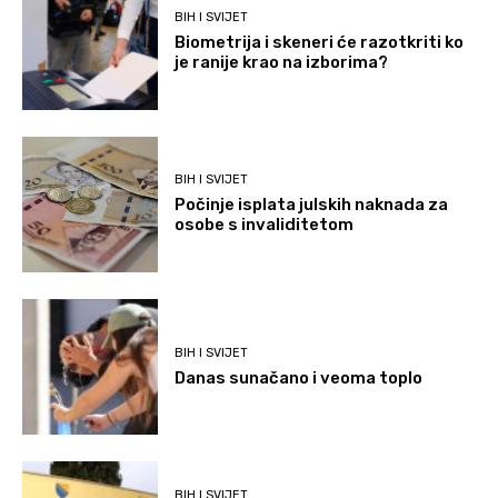
BIH I SVIJET
Biometrija i skeneri će razotkriti ko
je ranije krao na izborima?
BIH I SVIJET
Počinje isplata julskih naknada za
osobe s invaliditetom
BIH I SVIJET
Danas sunačano i veoma toplo
BIH I SVIJET