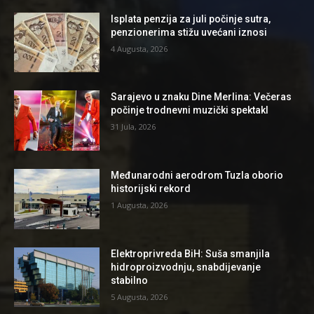
Isplata penzija za juli počinje sutra,
penzionerima stižu uvećani iznosi
4 Augusta, 2026
Sarajevo u znaku Dine Merlina: Večeras
počinje trodnevni muzički spektakl
31 Jula, 2026
Međunarodni aerodrom Tuzla oborio
historijski rekord
1 Augusta, 2026
Elektroprivreda BiH: Suša smanjila
hidroproizvodnju, snabdijevanje
stabilno
5 Augusta, 2026