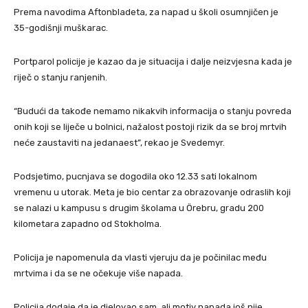
Prema navodima Aftonbladeta, za napad u školi osumnjičen je
35-godišnji muškarac.
Portparol policije je kazao da je situacija i dalje neizvjesna kada je
riječ o stanju ranjenih.
“Budući da takođe nemamo nikakvih informacija o stanju povreda
onih koji se liječe u bolnici, nažalost postoji rizik da se broj mrtvih
neće zaustaviti na jedanaest”, rekao je Svedemyr.
Podsjetimo, pucnjava se dogodila oko 12.33 sati lokalnom
vremenu u utorak. Meta je bio centar za obrazovanje odraslih koji
se nalazi u kampusu s drugim školama u Örebru, gradu 200
kilometara zapadno od Stokholma.
Policija je napomenula da vlasti vjeruju da je počinilac među
mrtvima i da se ne očekuje više napada.
Policija dodaje da je djelovao sam, ali motiv napada još nije