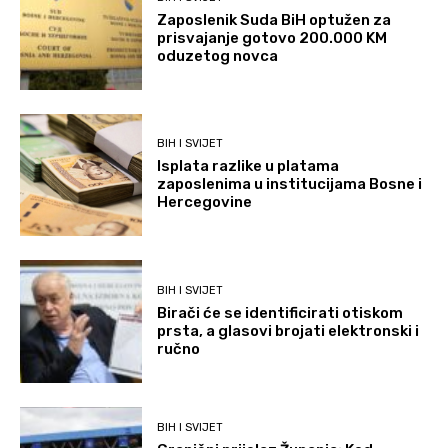
Zaposlenik Suda BiH optužen za
prisvajanje gotovo 200.000 KM
oduzetog novca
BIH I SVIJET
Isplata razlike u platama
zaposlenima u institucijama Bosne i
Hercegovine
BIH I SVIJET
Birači će se identificirati otiskom
prsta, a glasovi brojati elektronski i
ručno
BIH I SVIJET