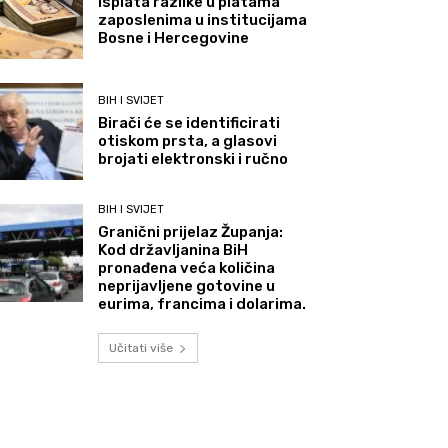
Isplata razlike u platama
zaposlenima u institucijama
Bosne i Hercegovine
BIH I SVIJET
Birači će se identificirati
otiskom prsta, a glasovi
brojati elektronski i ručno
BIH I SVIJET
Granični prijelaz Županja:
Kod državljanina BiH
pronađena veća količina
neprijavljene gotovine u
eurima, francima i dolarima.
Učitati više