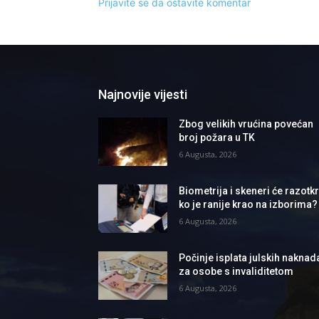
Prijavite se da ostavite komentar
Najnovije vijesti
Zbog velikih vrućina povećan
broj požara u TK
6 Augusta, 2026
Biometrija i skeneri će razotkri
ko je ranije krao na izborima?
6 Augusta, 2026
Počinje isplata julskih naknad
za osobe s invaliditetom
6 Augusta, 2026