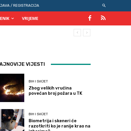
IJAVA / REGISTRACIJA
ENIK
VRIJEME
AJNOVIJE VIJESTI
BIH I SVIJET
Zbog velikih vrućina
povećan broj požara u TK
BIH I SVIJET
Biometrija i skeneri će
razotkriti ko je ranije krao na