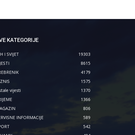
VE KATEGORIJE
H I SVIJET
19303
JESTI
8615
REBRENIK
4179
IZNIS
1575
tale vijesti
1370
RIJEME
1366
AGAZIN
806
ERVISNE INFORMACIJE
589
PORT
542