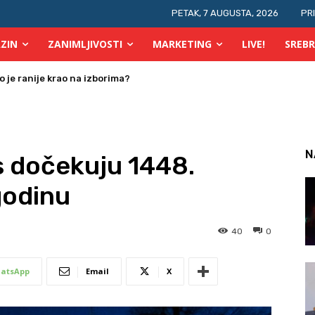
PETAK, 7 AUGUSTA, 2026
PR
ZIN
ZANIMLJIVOSTI
MARKETING
LIVE!
SREBR
 osobe s invaliditetom
N
s dočekuju 1448.
godinu
40
0
atsApp
Email
X