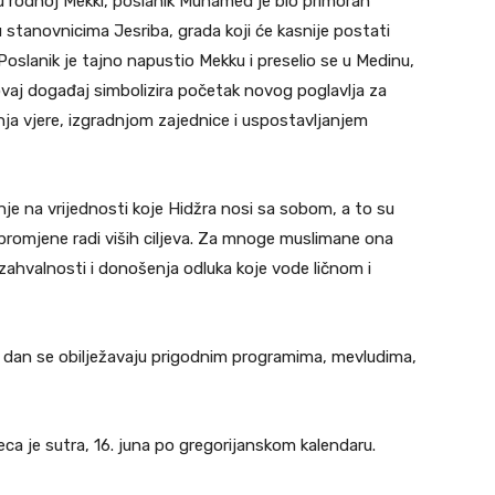
u rodnoj Mekki, poslanik Muhamed je bio primoran
u stanovnicima Jesriba, grada koji će kasnije postati
oslanik je tajno napustio Mekku i preselio se u Medinu,
vaj događaj simbolizira početak novog poglavlja za
ja vjere, izgradnjom zajednice i uspostavljanjem
nje na vrijednosti koje Hidžra nosi sa sobom, a to su
 promjene radi viših ciljeva. Za mnoge muslimane ona
zahvalnosti i donošenja odluka koje vode ličnom i
 i dan se obilježavaju prigodnim programima, mevludima,
a je sutra, 16. juna po gregorijanskom kalendaru.