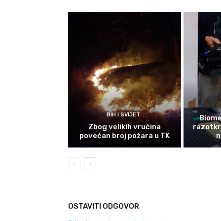
BIH I SVIJET
Biomet
Zbog velikih vrućina
razotkri
povećan broj požara u TK
n
OSTAVITI ODGOVOR