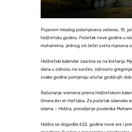
Pojavom mladog polumjeseca večeras, 15. jun
hidžretsku godinu. Početak nove godine u is
muharrema, jednog od četiri sveta mjeseca u 
Hidžretski kalendar zasniva se na kretanju Mje
dana u odnosu na sunčev, odnosno gregorijan
svake godine pomjeraju unutar godišnjih dob
Računanje vremena prema hidžretskom kalend
Omera ibn el-Hattaba. Za početak islamske ere
islama – Hidžra, preseljenje poslanika Muham
Hidžra se dogodila 622. godine nove ere i pr