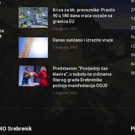
B
o
Z
Kriza za bh. prevoznike: Pravilo
90 u 180 dana vraća vozače sa
T
granica EU
Z
4 Augusta, 2026
za
N
M
Danas sunčano i izrazito vruće
L
1 Augusta, 2026
I
R
Predstavom “Posljednji čas
M
klavira”, u subotu na zidinama
Starog grada Srebrenika
počinje manifestacija OGUS
3 Augusta, 2026
IO Srebrenik
P