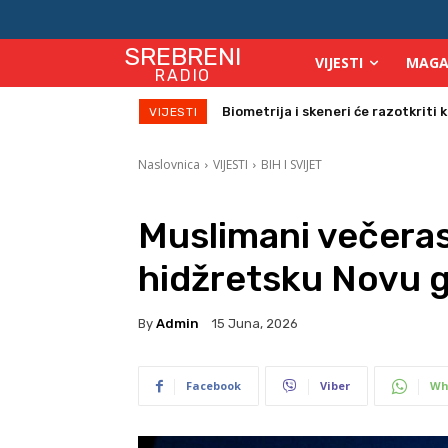
SREBRENI
VIJESTI
MAGA
RADIO
Počinje isplata julskih naknada za
VIJESTI
Naslovnica
VIJESTI
BIH I SVIJET
Muslimani večera
hidžretsku Novu 
By
Admin
15 Juna, 2026
Facebook
Viber
Wh