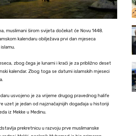
a, muslimani širom svijeta dočekat će Novu 1448.
lamskom kalendaru obilježava prvi dan mjeseca
islamu.
seca, zbog čega je lunarni i kraći je za približno deset
ski kalendar. Zbog toga se datumi islamskih mjeseci
a.
aru usvojeno je za vrijeme drugog pravednog halife
 uzet je jedan od najznačajnijih događaja u historiji
eda iz Mekke u Medinu.
edstavlja prekretnicu u razvoju prve muslimanske