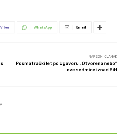
Viber
WhatsApp
Email
NAREDNI ČLANAK
is
Posmatrački let po Ugovoru „Otvoreno nebo“
ove sedmice iznad BiH
a