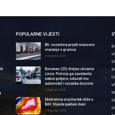
POPULARNE VIJESTI
S
Bh. vozačima prijeti masovno
BI
vraćanje s granica
VI
4 Augusta, 2026
S
B
ti
Bosanac (23) divljao ulicama
Linza: Policija ga zaustavila
Os
nakon potjere, oduzeti mu
automobil i vozačka dozvola
V
3 Augusta, 2026
M
a
Ekstremna vrućina tek stiže u
S
BiH: Slijede pakleni dani
S
4 Augusta, 2026