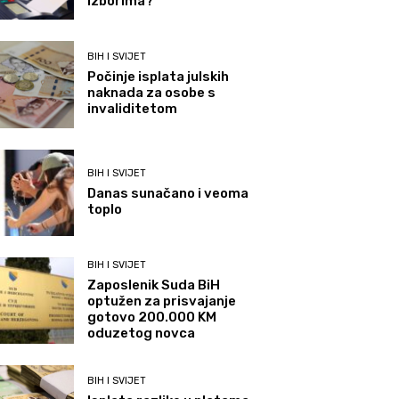
izborima?
BIH I SVIJET
Počinje isplata julskih
naknada za osobe s
invaliditetom
BIH I SVIJET
Danas sunačano i veoma
toplo
BIH I SVIJET
Zaposlenik Suda BiH
optužen za prisvajanje
gotovo 200.000 KM
oduzetog novca
BIH I SVIJET