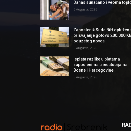
Danas sunačano i veoma topl
6 Augusta, 2026
Zaposlenik Suda BiH optužen 
prisvajanje gotovo 200.000 K
oduzetog novca
5 Augusta, 2026
Isplata razlike u platama
zaposlenima u institucijama
Bosne i Hercegovine
5 Augusta, 2026
RAD