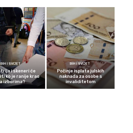
BIH I SVIJET
BIH I SVIJET
rija i skeneri će
Počinje isplata julskih
ti ko je ranije krao
naknada za osobe s
a izborima?
invaliditetom