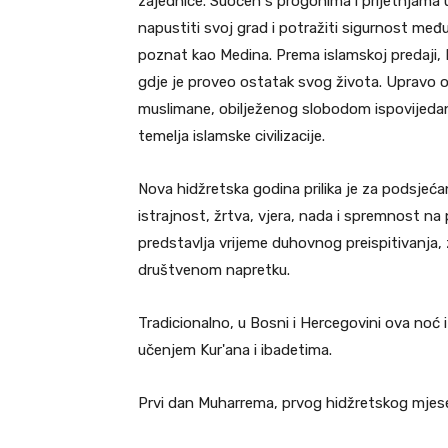
zajednice. Suočen s progonima i prijetnjama 
napustiti svoj grad i potražiti sigurnost međ
poznat kao Medina. Prema islamskoj predaji, P
gdje je proveo ostatak svog života. Upravo o
muslimane, obilježenog slobodom ispovijedan
temelja islamske civilizacije.
Nova hidžretska godina prilika je za podsjeća
istrajnost, žrtva, vjera, nada i spremnost na
predstavlja vrijeme duhovnog preispitivanja, 
društvenom napretku.
Tradicionalno, u Bosni i Hercegovini ova noć
učenjem Kur'ana i ibadetima.
Prvi dan Muharrema, prvog hidžretskog mjesec