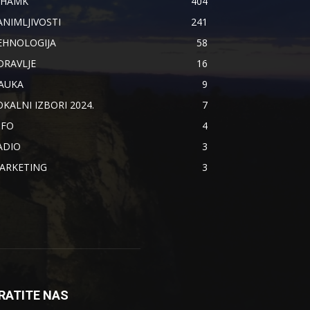
IHAMK
404
ANIMLJIVOSTI
241
EHNOLOGIJA
58
DRAVLJE
16
AUKA
9
OKALNI IZBORI 2024.
7
NFO
4
ADIO
3
ARKETING
3
RATITE NAS