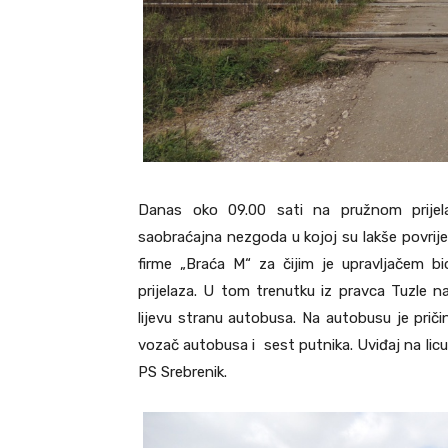
Danas oko 09.00 sati na pružnom prije
saobraćajna nezgoda u kojoj su lakše povrij
firme „Braća M“ za čijim je upravljačem b
prijelaza. U tom trenutku iz pravca Tuzle na
lijevu stranu autobusa. Na autobusu je priči
vozač autobusa i sest putnika. Uviđaj na licu m
PS Srebrenik.