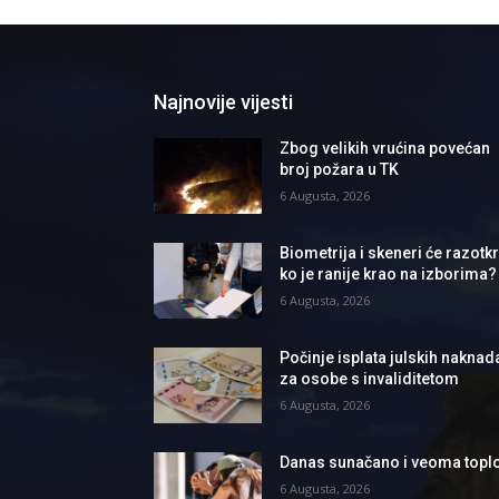
Najnovije vijesti
Zbog velikih vrućina povećan
broj požara u TK
6 Augusta, 2026
Biometrija i skeneri će razotkri
ko je ranije krao na izborima?
6 Augusta, 2026
Počinje isplata julskih naknad
za osobe s invaliditetom
6 Augusta, 2026
Danas sunačano i veoma topl
6 Augusta, 2026