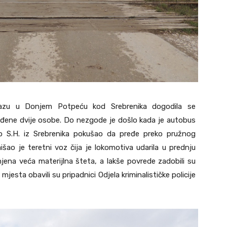
lazu u Donjem Potpeću kod Srebrenika dogodila se
eđene dvije osobe. Do nezgode je došlo kada je autobus
io S.H. iz Srebrenika pokušao da pređe preko pružnog
išao je teretni voz čija je lokomotiva udarila u prednju
njena veća materijlna šteta, a lakše povrede zadobili su
jesta obavili su pripadnici Odjela kriminalističke policije