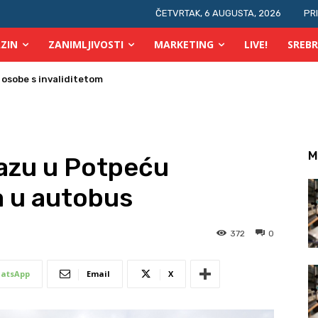
ČETVRTAK, 6 AUGUSTA, 2026
PR
ZIN
ZANIMLJIVOSTI
MARKETING
LIVE!
SREBR
 osobe s invaliditetom
M
lazu u Potpeću
a u autobus
372
0
atsApp
Email
X