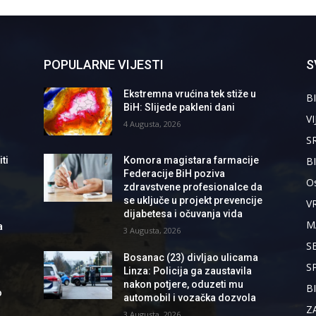
POPULARNE VIJESTI
S
Ekstremna vrućina tek stiže u
BI
BiH: Slijede pakleni dani
VI
4 Augusta, 2026
S
B
ti
Komora magistara farmacije
Federacije BiH poziva
Os
zdravstvene profesionalce da
se uključe u projekt prevencije
V
dijabetesa i očuvanja vida
M
a
3 Augusta, 2026
S
Bosanac (23) divljao ulicama
S
Linza: Policija ga zaustavila
nakon potjere, oduzeti mu
B
o
automobil i vozačka dozvola
Z
3 Augusta, 2026