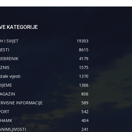
VE KATEGORIJE
H I SVIJET
19303
JESTI
8615
REBRENIK
4179
IZNIS
1575
tale vijesti
1370
RIJEME
1366
AGAZIN
806
ERVISNE INFORMACIJE
589
PORT
542
IHAMK
404
ANIMLJIVOSTI
241