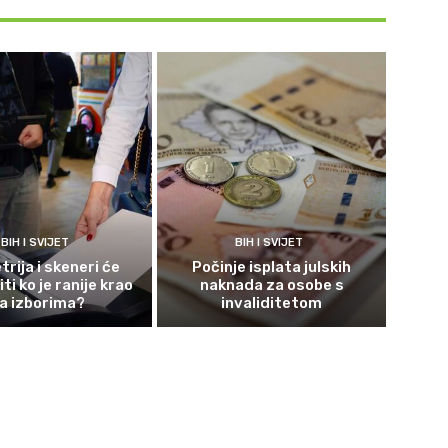
BIH I SVIJET
BIH I SVIJET
rija i skeneri će
Počinje isplata julskih
ti ko je ranije krao
naknada za osobe s
a izborima?
invaliditetom