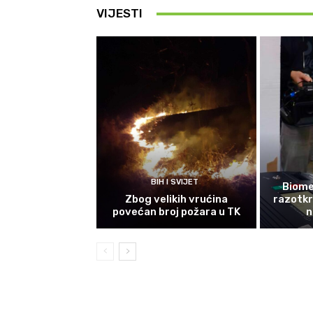
VIJESTI
BIH I SVIJET
Biomet
Zbog velikih vrućina
razotkri
povećan broj požara u TK
n