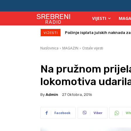
SREBRENI
VIJESTI
MAGA
RADIO
Počinje isplata julskih naknada za
VIJESTI
Naslovnica
MAGAZIN
Ostale vijesti
Na pružnom prije
lokomotiva udaril
By
Admin
27 Oktobra, 2016
Facebook
Viber
Wh