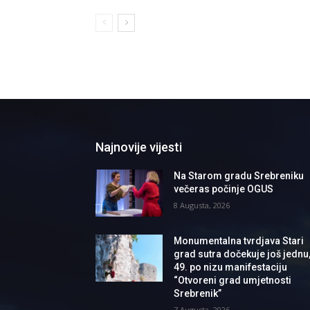
Najnovije vijesti
Na Starom gradu Srebreniku
večeras počinje OGUS
8 Augusta, 2026
Monumentalna tvrdjava Stari
grad sutra dočekuje još jednu
49. po nizu manifestaciju
“Otvoreni grad umjetnosti
Srebrenik”
7 Augusta, 2026