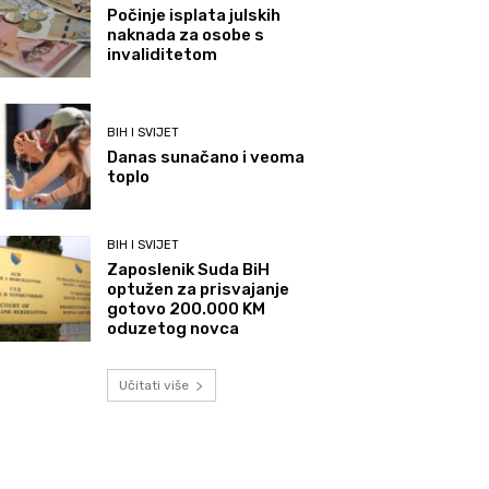
Počinje isplata julskih
naknada za osobe s
invaliditetom
BIH I SVIJET
Danas sunačano i veoma
toplo
BIH I SVIJET
Zaposlenik Suda BiH
optužen za prisvajanje
gotovo 200.000 KM
oduzetog novca
Učitati više