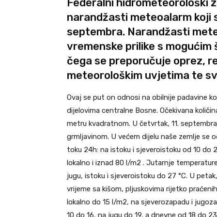
Federalni hidrometeorološki 
narandžasti meteoalarm koji se
septembra. Narandžasti mete
vremenske prilike s mogućim 
čega se preporučuje oprez, r
meteorološkim uvjetima te sv
Ovaj se put on odnosi na obilnije padavine k
dijelovima centralne Bosne. Očekivana količina
metru kvadratnom. U četvrtak, 11. septembra 
grmljavinom. U većem dijelu naše zemlje se o
toku 24h: na istoku i sjeveroistoku od 10 do 
lokalno i iznad 80 l/m2 . Jutarnje temperatur
jugu, istoku i sjeveroistoku do 27 °C. U pet
vrijeme sa kišom, pljuskovima rijetko praćeni
lokalno do 15 l/m2, na sjeverozapadu i jugo
10 do 16, na jugu do 19, a dnevne od 18 do 2