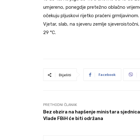
umjereno, ponegdje pretežno oblačno vrijeme
očekuju pljuskovi rijetko praćeni grmljavino
Vjetar, slab, na sjeveru zemlje sjeveroistoč
29 °C.
Facebook
Dijeliti
PRETHODNI ČLANAK
Bez obzira na hapšenje ministara sjednica
Vlade FBiH će biti održana