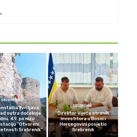
a
SREBRENIK
SREBRENIK
ntalna tvrdjava
rad sutra dočekuje
Direktor Vijeća stranih
ednu, 49. po nizu
investitora u Bosni i
staciju “Otvoreni
Hercegovini posjetio
etnosti Srebrenik”
Srebrenik