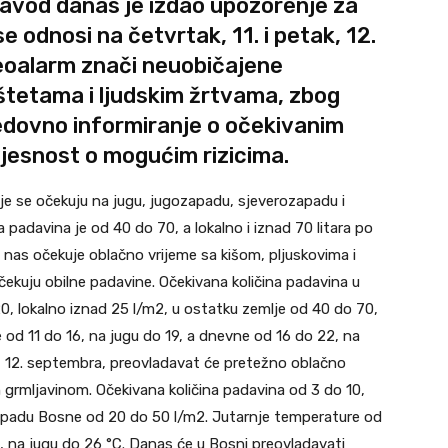
zavod danas je izdao upozorenje za
 odnosi na četvrtak, 11. i petak, 12.
oalarm znači neuobičajene
štetama i ljudskim žrtvama, zbog
edovno informiranje o očekivanim
jesnost o mogućim rizicima.
oje se očekuju na jugu, jugozapadu, sjeverozapadu i
 padavina je od 40 do 70, a lokalno i iznad 70 litara po
nas očekuje oblačno vrijeme sa kišom, pljuskovima i
čekuju obilne padavine. Očekivana količina padavina u
20, lokalno iznad 25 l/m2, u ostatku zemlje od 40 do 70,
e od 11 do 16, na jugu do 19, a dnevne od 16 do 22, na
ak, 12. septembra, preovladavat će pretežno oblačno
h grmljavinom. Očekivana količina padavina od 3 do 10,
zapadu Bosne od 20 do 50 l/m2. Jutarnje temperature od
3, na jugu do 26 °C. Danas će u Bosni preovladavati