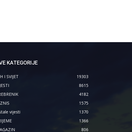
VE KATEGORIJE
H I SVIJET
19303
JESTI
8615
REBRENIK
4182
IZNIS
1575
tale vijesti
1370
RIJEME
1366
AGAZIN
806