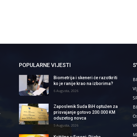
POPULARNE VIJESTI
S
Biometrija i skeneri će razotkriti
BI
ko je ranije krao na izborima?
VI
6 Augusta, 2026
S
B
Zaposlenik Suda BiH optužen za
,
prisvajanje gotovo 200.000 KM
Os
oduzetog novca
V
5 Augusta, 2026
M
Kritično u Evropi: Rijeke