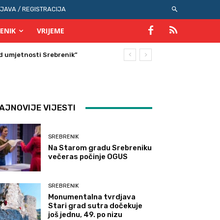
IJAVA / REGISTRACIJA
ENIK
VRIJEME
AJNOVIJE VIJESTI
SREBRENIK
Na Starom gradu Srebreniku
večeras počinje OGUS
SREBRENIK
Monumentalna tvrdjava
Stari grad sutra dočekuje
još jednu, 49. po nizu