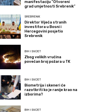
manifestaciju “Otvoreni
grad umjetnosti Srebrenik”
SREBRENIK
Direktor Vijeća stranih
investitora u Bosni i
Hercegovini posjetio
Srebrenik
BIH I SVIJET
Zbog velikih vrućina
povećan broj požara u TK
BIH I SVIJET
Biometrija i skeneri će
razotkriti ko je ranije krao na
izborima?
BIH I SVIJET