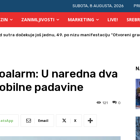
SUBOTA, 8 AUGUSTA, 2026
PR
ZIN
ZANIMLJIVOSTI
MARKETING
LIVE!
SREBR
a u Bosni i Hercegovini posjetio Srebrenik
N
oalarm: U naredna dva
obilne padavine
121
0
atsApp
Email
X