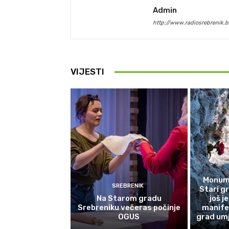
Admin
http://www.radiosrebrenik.b
VIJESTI
Monume
SREBRENIK
Stari g
Na Starom gradu
još j
Srebreniku večeras počinje
manife
OGUS
grad umj