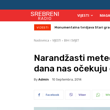
SREBRENI
VIJESTI
MAGA
RADIO
Direktor Vijeća stranih investitor
VIJESTI
Naslovnica
VIJESTI
BIH I SVIJET
Narandžasti mete
dana nas očekuju 
By
Admin
10 Septembra, 2014
Facebook
Viber
Wh