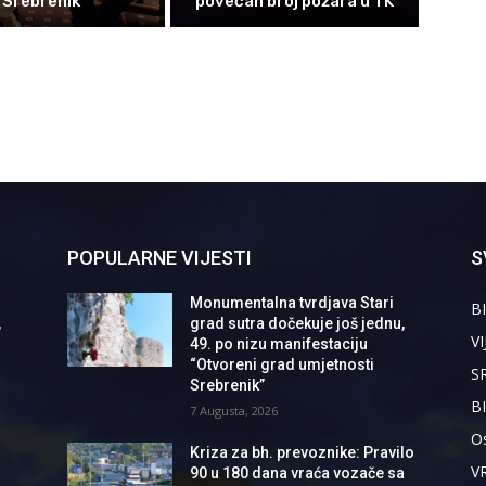
Srebrenik
povećan broj požara u TK
POPULARNE VIJESTI
S
Monumentalna tvrdjava Stari
BI
,
grad sutra dočekuje još jednu,
VI
49. po nizu manifestaciju
“Otvoreni grad umjetnosti
S
Srebrenik”
B
7 Augusta, 2026
Os
Kriza za bh. prevoznike: Pravilo
V
90 u 180 dana vraća vozače sa