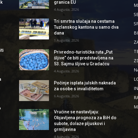
ik
granica EU
M
4 Augusta, 2026
S
Tri smrtna slučaja na cestama
S
Tuzlanskog kantona u samo dva
B
dana
1 Augusta, 2026
Z
ti
T
Privredno-turistička ruta „Put
šljive“ će biti predstavljena na
Z
53. Sajmu šljive u Gradačcu
N
4 Augusta, 2026
L
a
Počinje isplata julskih naknada
I
za osobe s invaliditetom
6 Augusta, 2026
R
M
o
Vrućine se nastavljaju:
Objavljena prognoza za BiH do
subote, dolaze pljuskovi i
grmljavina
4 Augusta, 2026