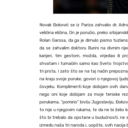
Novak Đoković se iz Pariza zahvalio dr. Adna
veličina eličina, On je poručio, preko srbijan
Rolan Garosa, da ga je dirnulo pismo tuzlansk
da se zahvalim doktoru Burini na divnim rije
karijeri, tim gestom, možda, vrijeđao ili pr
shvatam i tumačim samo kao Sveto trojstvo,
tri prsta, i zato što se na taj način prepoz
na kraju svoje poruke, govori o njegovoj ljuds
čovjeku. Komplimenti koje dobijam ovih dana
nego oni koje dobijam za moje teniske rez
porukama, “pomirio” bivšu Jugoslaviju, Đokovi
to nije u njegovim rukama, te da ne bi želio 
što bi trebalo da opstane u budućnosti, ne s
između naša tri naroda i, uopšte, svih nacija 