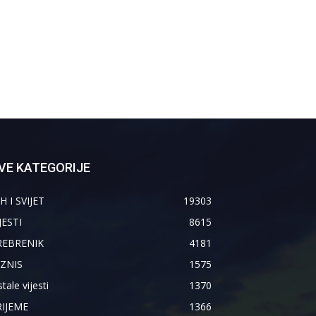
VE KATEGORIJE
H I SVIJET
19303
JESTI
8615
REBRENIK
4181
IZNIS
1575
tale vijesti
1370
RIJEME
1366