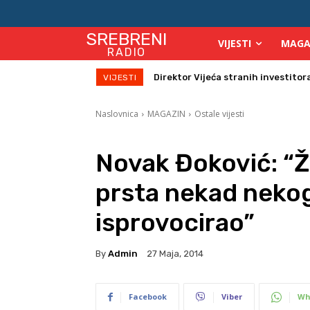
SREBRENI
VIJESTI
MAGA
RADIO
Direktor Vijeća stranih investitora u
Zbog velikih vrućina povećan broj
VIJESTI
Naslovnica
MAGAZIN
Ostale vijesti
Novak Đoković: “Ža
prsta nekad nekog 
isprovocirao”
By
Admin
27 Maja, 2014
Facebook
Viber
Wh