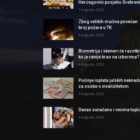
Hercegovini posjetio Srebren
7 Augusta, 2026
Zbog velikih vrućina povećan
broj požara u TK
6 Augusta, 2026
Biometrija i skeneri će razotkri
ko je ranije krao na izborima?
6 Augusta, 2026
Počinje isplata julskih naknad
za osobe s invaliditetom
6 Augusta, 2026
Danas sunačano i veoma topl
6 Augusta, 2026