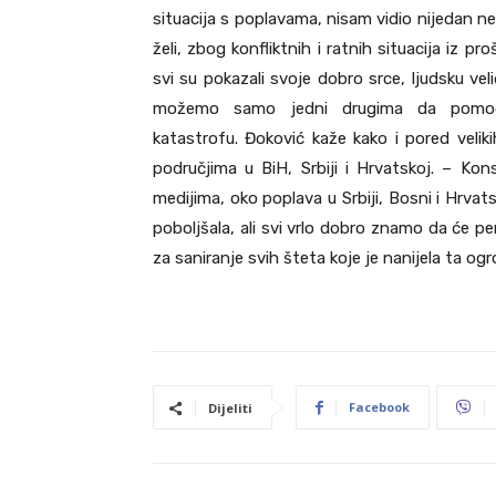
situacija s poplavama, nisam vidio nijedan ne
želi, zbog konfliktnih i ratnih situacija iz
svi su pokazali svoje dobro srce, ljudsku veli
možemo samo jedni drugima da pom
katastrofu. Đoković kaže kako i pored velik
područjima u BiH, Srbiji i Hrvatskoj. – K
medijima, oko poplava u Srbiji, Bosni i Hrvat
poboljšala, ali svi vrlo dobro znamo da će pe
za saniranje svih šteta koje je nanijela ta o
Facebook
Dijeliti