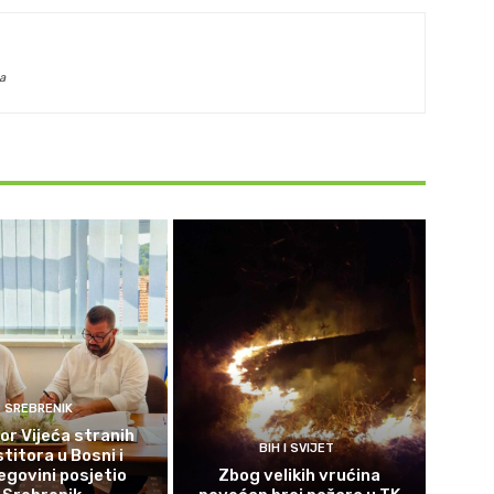
a
SREBRENIK
or Vijeća stranih
BIH I SVIJET
titora u Bosni i
govini posjetio
Zbog velikih vrućina