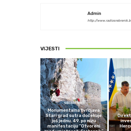
Admin
http://www.radiosrebrenik.b
VIJESTI
SREBRENIK
Monumentalna tvrdjava
Stari grad sutra dočekuje
Direkt
još jednu, 49. po nizu
inves
manifestaciju “Otvoreni
Herce