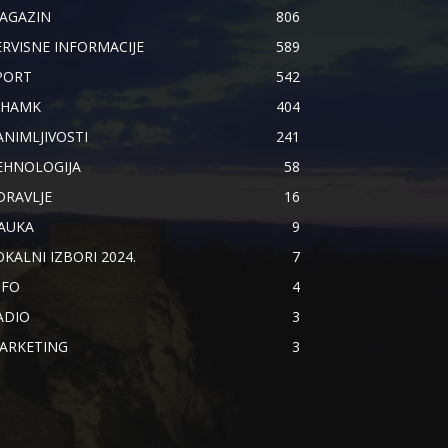
AGAZIN
806
ERVISNE INFORMACIJE
589
PORT
542
IHAMK
404
ANIMLJIVOSTI
241
EHNOLOGIJA
58
DRAVLJE
16
AUKA
9
OKALNI IZBORI 2024.
7
NFO
4
ADIO
3
ARKETING
3