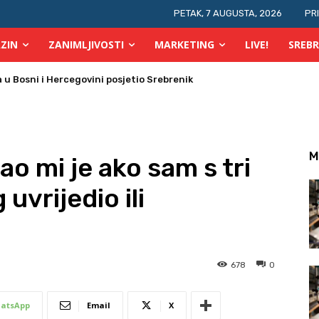
PETAK, 7 AUGUSTA, 2026
PR
ZIN
ZANIMLJIVOSTI
MARKETING
LIVE!
SREBR
 Bosni i Hercegovini posjetio Srebrenik
 požara u TK
M
o mi je ako sam s tri
uvrijedio ili
678
0
atsApp
Email
X