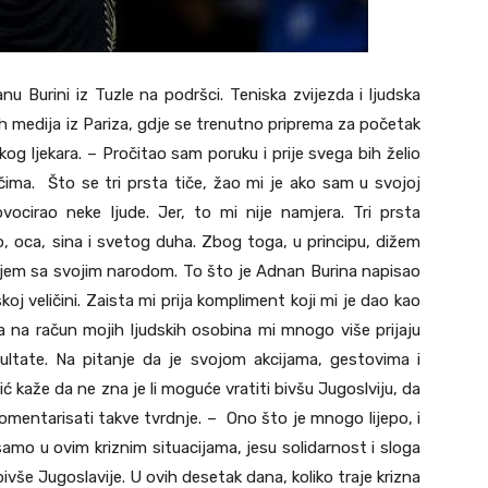
nu Burini iz Tuzle na podršci. Teniska zvijezda i ljudska
skih medija iz Pariza, gdje se trenutno priprema za početak
og ljekara. – Pročitao sam poruku i prije svega bih želio
čima. Što se tri prsta tiče, žao mi je ako sam u svojoj
ovocirao neke ljude. Jer, to mi nije namjera. Tri prsta
 oca, sina i svetog duha. Zbog toga, u principu, dižem
najem sa svojim narodom. To što je Adnan Burina napisao
koj veličini. Zaista mi prija kompliment koji mi je dao kao
 na račun mojih ljudskih osobina mi mnogo više prijaju
ultate. Na pitanje da je svojom akcijama, gestovima i
ć kaže da ne zna je li moguće vratiti bivšu Jugoslviju, da
komentarisati takve tvrdnje. – Ono što je mnogo lijepo, i
amo u ovim kriznim situacijama, jesu solidarnost i sloga
bivše Jugoslavije. U ovih desetak dana, koliko traje krizna