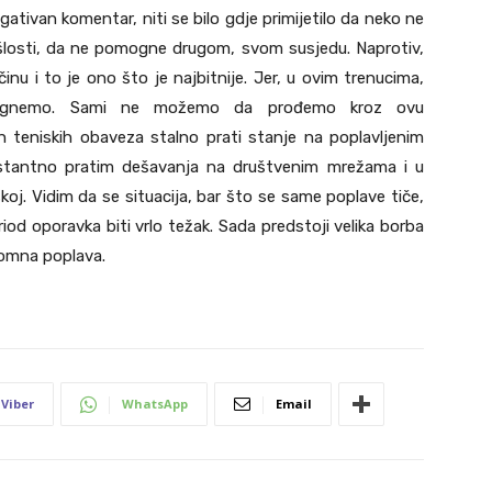
gativan komentar, niti se bilo gdje primijetilo da neko ne
 prošlosti, da ne pomogne drugom, svom susjedu. Naprotiv,
činu i to je ono što je najbitnije. Jer, u ovim trenucima,
ognemo. Sami ne možemo da prođemo kroz ovu
ih teniskih obaveza stalno prati stanje na poplavljenim
onstantno pratim dešavanja na društvenim mrežama i u
skoj. Vidim da se situacija, bar što se same poplave tiče,
riod oporavka biti vrlo težak. Sada predstoji velika borba
gromna poplava.
Viber
WhatsApp
Email