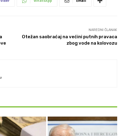
Viber
WhatsApp
Email
NAREDNI ČLANAK
a
Otežan saobraćaj na većini putnih pravaca
ove
zbog vode na kolovozu
a