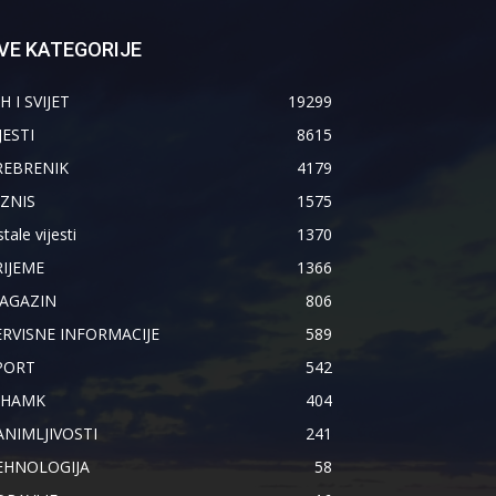
VE KATEGORIJE
H I SVIJET
19299
JESTI
8615
REBRENIK
4179
IZNIS
1575
tale vijesti
1370
RIJEME
1366
AGAZIN
806
ERVISNE INFORMACIJE
589
PORT
542
IHAMK
404
ANIMLJIVOSTI
241
EHNOLOGIJA
58