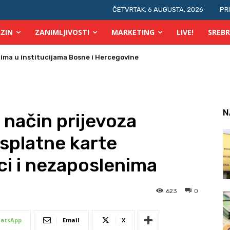
ČETVRTAK, 6 AUGUSTA, 2026
PR
ZIN
ZANIMLJIVOSTI
MARKETING
LIVE!
SREBR
prsta, a glasovi brojati elektronski i ručno
N
 način prijevoza
esplatne karte
ci i nezaposlenima
623
0
atsApp
Email
X