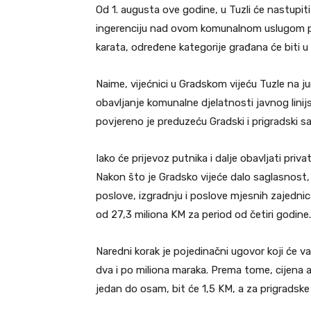
Od 1. augusta ove godine, u Tuzli će nastupit
ingerenciju nad ovom komunalnom uslugom pr
karata, određene kategorije građana će biti u
Naime, vijećnici u Gradskom vijeću Tuzle na ju
obavljanje komunalne djelatnosti javnog linij
povjereno je preduzeću Gradski i prigradski sao
Iako će prijevoz putnika i dalje obavljati pri
Nakon što je Gradsko vijeće dalo saglasnost,
poslove, izgradnju i poslove mjesnih zajednic
od 27,3 miliona KM za period od četiri godine.
Naredni korak je pojedinačni ugovor koji će važ
dva i po miliona maraka. Prema tome, cijena a
jedan do osam, bit će 1,5 KM, a za prigradske 