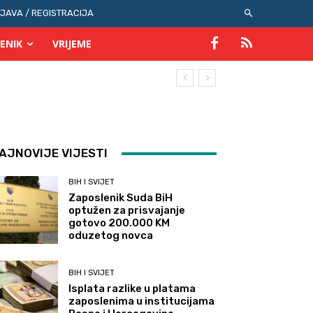
IJAVA / REGISTRACIJA
ENIK
VRIJEME
AJNOVIJE VIJESTI
BIH I SVIJET
Zaposlenik Suda BiH
optužen za prisvajanje
gotovo 200.000 KM
oduzetog novca
BIH I SVIJET
Isplata razlike u platama
zaposlenima u institucijama