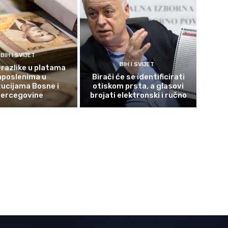
BIH I SVIJET
BIH I SVIJET
 razlike u platama
aposlenima u
Birači će se identificirati
tucijama Bosne i
otiskom prsta, a glasovi
ercegovine
brojati elektronski i ručno