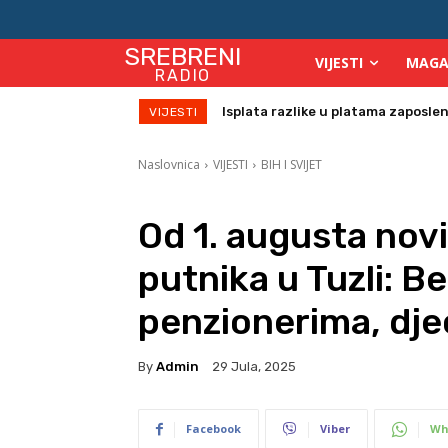
SREBRENI
VIJESTI
MAGA
RADIO
Birači će se identificirati otiskom 
VIJESTI
Naslovnica
VIJESTI
BIH I SVIJET
Od 1. augusta novi
putnika u Tuzli: B
penzionerima, dje
By
Admin
29 Jula, 2025
Facebook
Viber
Wh