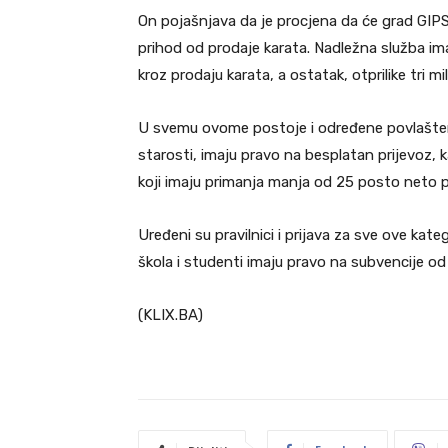
On pojašnjava da je procjena da će grad GIPS-
prihod od prodaje karata. Nadležna služba ima 
kroz prodaju karata, a ostatak, otprilike tri m
U svemu ovome postoje i određene povlaštene
starosti, imaju pravo na besplatan prijevoz, k
koji imaju primanja manja od 25 posto neto 
Uređeni su pravilnici i prijava za sve ove kate
škola i studenti imaju pravo na subvencije o
(KLIX.BA)