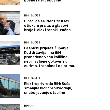
Bosne i Hercegovine
BIH I SVIJET
Birači će se identificirati
otiskom prsta, a glasovi
brojati elektronski i ručno
BIH I SVIJET
Granični prijelaz Županja:
Kod državljanina BiH
pronađena veća količina
neprijavljene gotovine u
eurima, francima i dolarima.
BIH I SVIJET
Elektroprivreda BiH: Suša
smanjila hidroproizvodnju,
snabdijevanje stabilno
BIHAMK