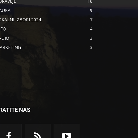
DRAVLJE
16
AUKA
9
OKALNI IZBORI 2024.
7
NFO
4
ADIO
3
ARKETING
3
RATITE NAS