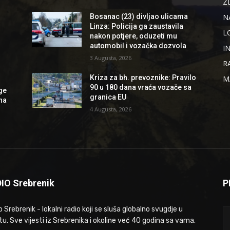
Z
N
Bosanac (23) divljao ulicama
Linza: Policija ga zaustavila
L
nakon potjere, oduzeti mu
automobil i vozačka dozvola
I
3 Augusta, 2026
R
Kriza za bh. prevoznike: Pravilo
M
90 u 180 dana vraća vozače sa
ge
granica EU
 na
4 Augusta, 2026
IO Srebrenik
P
 Srebrenik - lokalni radio koji se sluša globalno svugdje u
tu. Sve vijesti iz Srebrenika i okoline već 40 godina sa vama.