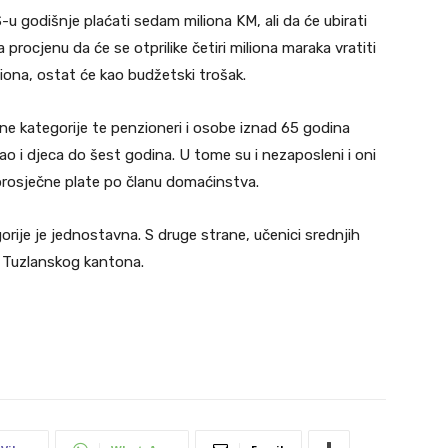
u godišnje plaćati sedam miliona KM, ali da će ubirati
procjenu da će se otprilike četiri miliona maraka vratiti
iliona, ostat će kao budžetski trošak.
 kategorije te penzioneri i osobe iznad 65 godina
ao i djeca do šest godina. U tome su i nezaposleni i oni
prosječne plate po članu domaćinstva.
gorije je jednostavna. S druge strane, učenici srednjih
d Tuzlanskog kantona.