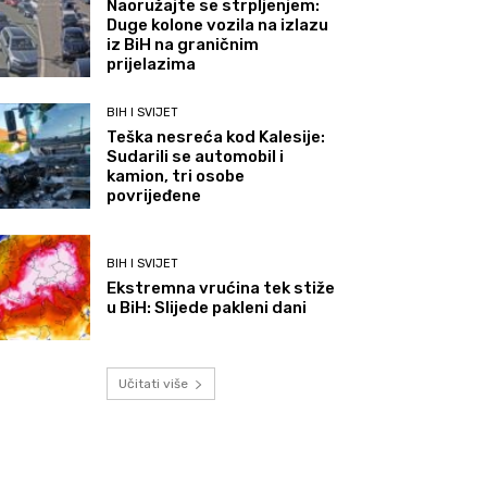
Naoružajte se strpljenjem:
Duge kolone vozila na izlazu
iz BiH na graničnim
prijelazima
BIH I SVIJET
Teška nesreća kod Kalesije:
Sudarili se automobil i
kamion, tri osobe
povrijeđene
BIH I SVIJET
Ekstremna vrućina tek stiže
u BiH: Slijede pakleni dani
Učitati više