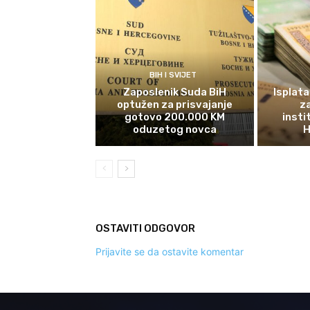
BIH I SVIJET
Zaposlenik Suda BiH
Isplata
optužen za prisvajanje
z
gotovo 200.000 KM
insti
oduzetog novca
H
OSTAVITI ODGOVOR
Prijavite se da ostavite komentar