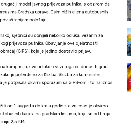
i drugačiji model javnog prijevoza putnika, s obzirom da
euzima Gradska uprava. Osim nižih cijena autobusnih
 povlaštenijem položaju.
nskoj sjednici su donijeli nekoliko odluka, vezanih za
skog prijevoza putnika. Obavljanje ove djelatnosti
braćaj (GiPS), koje je jedino dostavilo prijavu.
vatna kompanija, sve odluke u vezi toga će donositi grad.
 kako je potvrđeno za Klix.ba, Služba za komunalne
a je potpisala okvirni sporazum sa GiPS-om i to na iznos
iti od 1. augusta do kraja godine, a vrijedan je okvirno
utobusnih karata na gradskim linijama, koje su od broja
linije 2,5 KM.