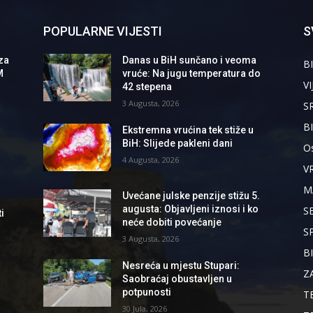
POPULARNE VIJESTI
S
za
Danas u BiH sunčano i veoma
BI
M
vruće: Na jugu temperatura do
VI
42 stepena
3 Augusta, 2026
S
B
Ekstremna vrućina tek stiže u
BiH: Slijede pakleni dani
Os
4 Augusta, 2026
V
M
Uvećane julske penzije stižu 5.
augusta: Objavljeni iznosi i ko
S
i
neće dobiti povećanje
S
3 Augusta, 2026
B
Nesreća u mjestu Stupari:
d
Z
Saobraćaj obustavljen u
potpunosti
T
30 Jula, 2026