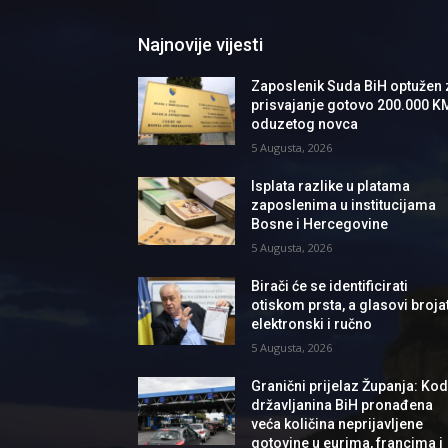
Najnovije vijesti
Zaposlenik Suda BiH optužen 
prisvajanje gotovo 200.000 K
oduzetog novca
5 Augusta, 2026
Isplata razlike u platama
zaposlenima u institucijama
Bosne i Hercegovine
5 Augusta, 2026
Birači će se identificirati
otiskom prsta, a glasovi brojat
elektronski i ručno
5 Augusta, 2026
Granični prijelaz Županja: Ko
državljanina BiH pronađena
veća količina neprijavljene
gotovine u eurima, francima i