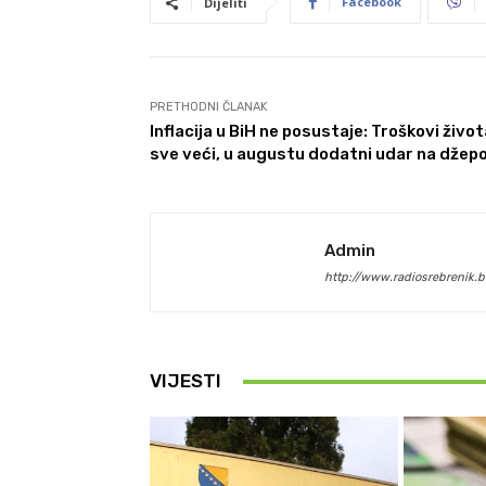
Facebook
Dijeliti
PRETHODNI ČLANAK
Inflacija u BiH ne posustaje: Troškovi život
sve veći, u augustu dodatni udar na džep
Admin
http://www.radiosrebrenik.b
VIJESTI