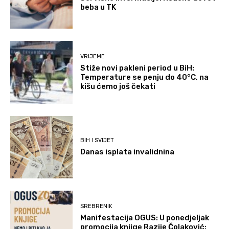
beba u TK
VRIJEME
Stiže novi pakleni period u BiH:
Temperature se penju do 40°C, na
kišu ćemo još čekati
BIH I SVIJET
Danas isplata invalidnina
SREBRENIK
Manifestacija OGUS: U ponedjeljak
promocija knjige Razije Čolaković: