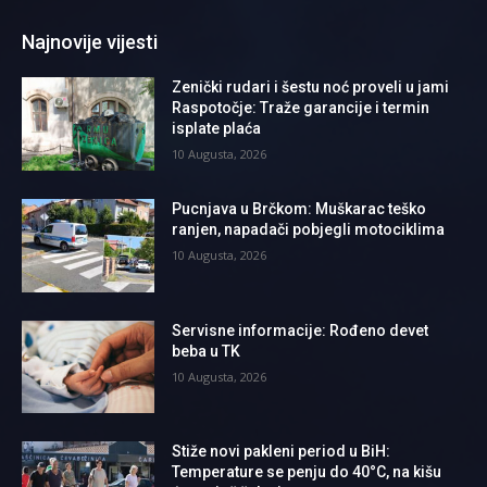
Najnovije vijesti
Zenički rudari i šestu noć proveli u jami
Raspotočje: Traže garancije i termin
isplate plaća
10 Augusta, 2026
Pucnjava u Brčkom: Muškarac teško
ranjen, napadači pobjegli motociklima
10 Augusta, 2026
Servisne informacije: Rođeno devet
beba u TK
10 Augusta, 2026
Stiže novi pakleni period u BiH:
Temperature se penju do 40°C, na kišu