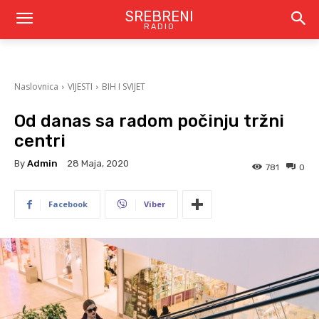
SREBRENI
RADIO
Naslovnica
VIJESTI
BIH I SVIJET
Od danas sa radom počinju tržni
centri
By
Admin
28 Maja, 2020
781
0
Facebook
Viber