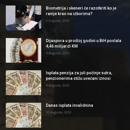
Biometrija i skeneri će razotkriti ko je
ranije krao na izborima?
6 Augusta, 2026
Dijaspora u prošloj godini u BiH poslala
4,46 milijardi KM
4 Augusta, 2026
Isplata penzija za juli počinje sutra,
penzionerima stižu uvećani iznosi
4 Augusta, 2026
Danas isplata invalidnina
10 Augusta, 2026