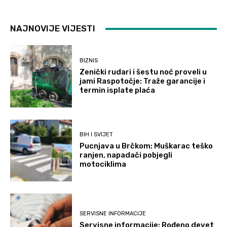
NAJNOVIJE VIJESTI
BIZNIS
Zenički rudari i šestu noć proveli u
jami Raspotočje: Traže garancije i
termin isplate plaća
BIH I SVIJET
Pucnjava u Brčkom: Muškarac teško
ranjen, napadači pobjegli
motociklima
SERVISNE INFORMACIJE
Servisne informacije: Rođeno devet