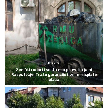
BIZNIS
Zenički rudari i šestu noć proveli u jami
Raspotočje: Traže garancije i termin isplate
plaća