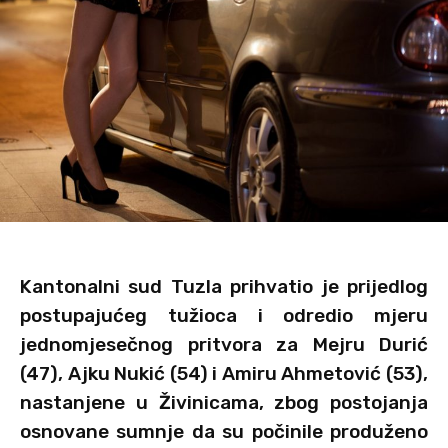
Kantonalni sud Tuzla prihvatio je prijedlog
postupajućeg tužioca i odredio mjeru
jednomjesečnog pritvora za Mejru Durić
(47), Ajku Nukić (54) i Amiru Ahmetović (53),
nastanjene u Živinicama, zbog postojanja
osnovane sumnje da su počinile produženo