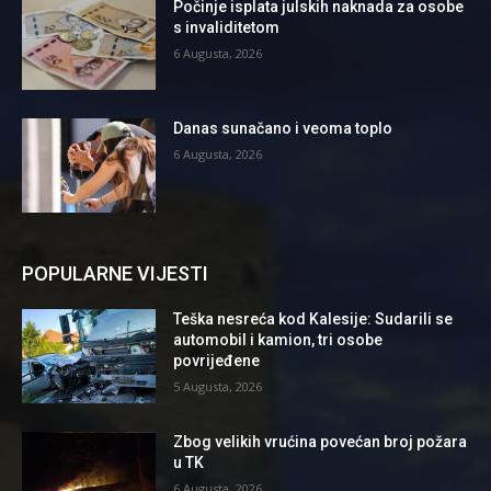
Počinje isplata julskih naknada za osobe
s invaliditetom
6 Augusta, 2026
Danas sunačano i veoma toplo
6 Augusta, 2026
POPULARNE VIJESTI
Teška nesreća kod Kalesije: Sudarili se
automobil i kamion, tri osobe
povrijeđene
5 Augusta, 2026
Zbog velikih vrućina povećan broj požara
u TK
6 Augusta, 2026