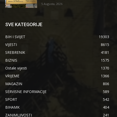
5 Augusta, 2026
SVE KATEGORIJE
BIH I SVIJET
19303
VIJESTI
8615
SREBRENIK
4181
BIZNIS
1575
Ostale vijesti
1370
VRIJEME
1366
MAGAZIN
806
SERVISNE INFORMACIJE
589
SPORT
542
BIHAMK
404
ZANIMLJIVOSTI
241