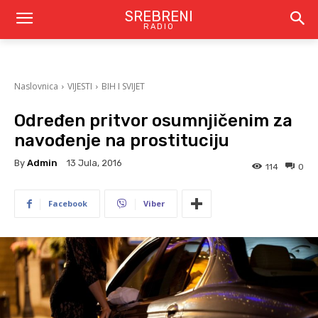
SREBRENI
RADIO
Naslovnica
VIJESTI
BIH I SVIJET
Određen pritvor osumnjičenim za
navođenje na prostituciju
By
Admin
13 Jula, 2016
114
0
Facebook
Viber