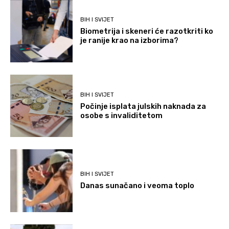
BIH I SVIJET
Biometrija i skeneri će razotkriti ko
je ranije krao na izborima?
BIH I SVIJET
Počinje isplata julskih naknada za
osobe s invaliditetom
BIH I SVIJET
Danas sunačano i veoma toplo