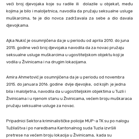
veći broj djevojaka koje su radile ili dolazile u objekat, među
kojima je bilo i maloljetnica, navodila da pružaju seksualne usluge
muškarcima, te je dio novca zadržavala za sebe a dio davala
djevojkama.
Ajka Nukić je osumnjičena da je u periodu od aprila 2010. do juna
2015. godine veći broj djevojaka navodila da za novac pružaju
seksualne usluge muškarcima u ugostiteljskom objektu koji je
vodila u Živinicama i na drugim lokacijama.
Amira Ahmetović je osumnjičena da je u periodu od novembra
2015. do januara 2016. godine dvije djevojke, od kojih je jedna
bila i maloljetna, navodila da u ugostiteljskim objektima u Tuzli i
Živinicama i u njenom stanu u Živinicama, većem broju muškaraca
pružaju seksualne usluge za novac.
Pripadnici Sektora kriminalističke policije MUP-a TK su po nalogu
Tužilaštva i po naredbama Kantonalnog suda Tuzla izvršili
pretrese na većem broju lokacija u Živinicama, kada su