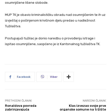
osumnjičene lišene slobode.
MUP TK je obavio kriminalističku obradu nad osumnjičenim te ih uz
izvještaj o počinjenom krivičnom djelu predao u nadležnost
Tužilaštva.
Postupajući tužilac je donio naredbu o provođenju istrage i
ispitao osumnjičene, saopćeno je iz Kantonalnog tužilaštva TK.
Facebook
Viber
PRETHODNI ČLANAK
NAREDNI ČLANAK
Ronaldova povreda
Klas izvezao svoje prve
zabrinjavajuća
organske somune na tržište