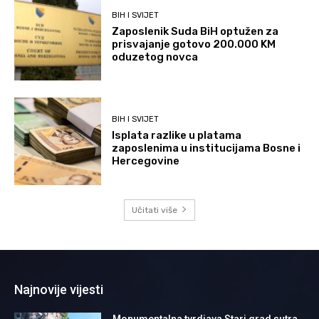
BIH I SVIJET
Zaposlenik Suda BiH optužen za
prisvajanje gotovo 200.000 KM
oduzetog novca
BIH I SVIJET
Isplata razlike u platama
zaposlenima u institucijama Bosne i
Hercegovine
Učitati više
Najnovije vijesti
Monumentalna tvrdjava Stari grad sutra