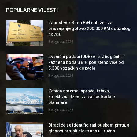
POPULARNE VIJESTI
Zaposlenik Suda BiH optužen za
prisvajanje gotovo 200.000 KM oduzetog
novca
5 Augusta, 2026
Zvanični podaci IDDEEA-e: Zbog četiri
kaznena boda u BiH poništeno više od
5.300 vozačkih dozvola
3 Augusta, 2026
Zenica sprema ispraćaj žrtava,
kolektivna dženaza za nastradale
planinare
3 Augusta, 2026
Birači će se identificirati otiskom prsta, a
glasovi brojati elektronski i ručno