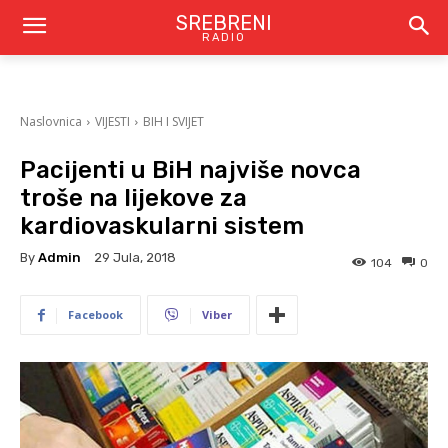
SREBRENI
RADIO
Naslovnica
VIJESTI
BIH I SVIJET
Pacijenti u BiH najviše novca
troše na lijekove za
kardiovaskularni sistem
By
Admin
29 Jula, 2018
104
0
Facebook
Viber