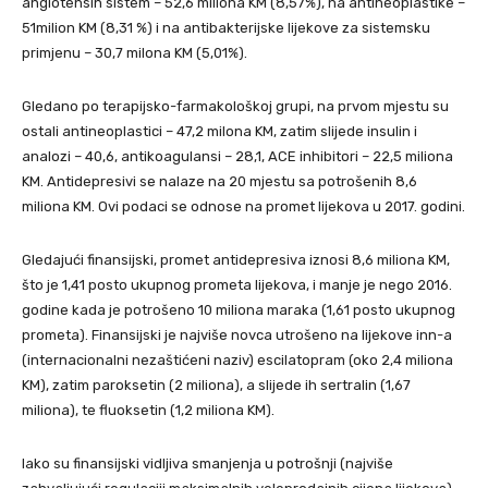
angiotensin sistem – 52,6 miliona KM (8,57%), na antineoplastike –
51milion KM (8,31 %) i na antibakterijske lijekove za sistemsku
primjenu – 30,7 milona KM (5,01%).
Gledano po terapijsko-farmakološkoj grupi, na prvom mjestu su
ostali antineoplastici – 47,2 milona KM, zatim slijede insulin i
analozi – 40,6, antikoagulansi – 28,1, ACE inhibitori – 22,5 miliona
KM. Antidepresivi se nalaze na 20 mjestu sa potrošenih 8,6
miliona KM. Ovi podaci se odnose na promet lijekova u 2017. godini.
Gledajući finansijski, promet antidepresiva iznosi 8,6 miliona KM,
što je 1,41 posto ukupnog prometa lijekova, i manje je nego 2016.
godine kada je potrošeno 10 miliona maraka (1,61 posto ukupnog
prometa). Finansijski je najviše novca utrošeno na lijekove inn-a
(internacionalni nezaštićeni naziv) escilatopram (oko 2,4 miliona
KM), zatim paroksetin (2 miliona), a slijede ih sertralin (1,67
miliona), te fluoksetin (1,2 miliona KM).
Iako su finansijski vidljiva smanjenja u potrošnji (najviše