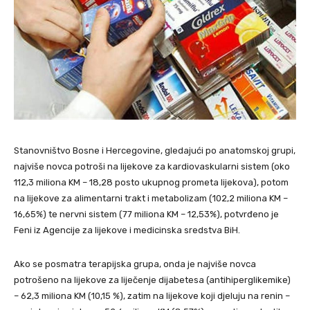
Stanovništvo Bosne i Hercegovine, gledajući po anatomskoj grupi,
najviše novca potroši na lijekove za kardiovaskularni sistem (oko
112,3 miliona KM – 18,28 posto ukupnog prometa lijekova), potom
na lijekove za alimentarni trakt i metabolizam (102,2 miliona KM –
16,65%) te nervni sistem (77 miliona KM – 12,53%), potvrđeno je
Feni iz Agencije za lijekove i medicinska sredstva BiH.
Ako se posmatra terapijska grupa, onda je najviše novca
potrošeno na lijekove za liječenje dijabetesa (antihiperglikemike)
– 62,3 miliona KM (10,15 %), zatim na lijekove koji djeluju na renin –