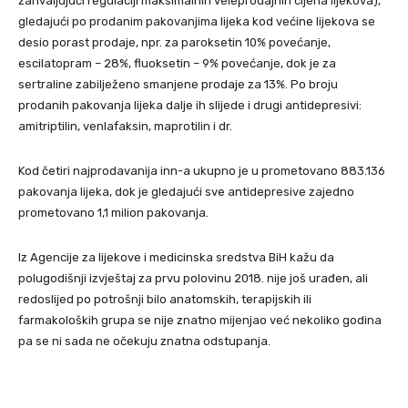
zahvaljujući regulaciji maksimalnih veleprodajnih cijena lijekova),
gledajući po prodanim pakovanjima lijeka kod većine lijekova se
desio porast prodaje, npr. za paroksetin 10% povećanje,
escilatopram – 28%, fluoksetin – 9% povećanje, dok je za
sertraline zabilježeno smanjene prodaje za 13%. Po broju
prodanih pakovanja lijeka dalje ih slijede i drugi antidepresivi:
amitriptilin, venlafaksin, maprotilin i dr.
Kod četiri najprodavanija inn-a ukupno je u prometovano 883.136
pakovanja lijeka, dok je gledajući sve antidepresive zajedno
prometovano 1,1 milion pakovanja.
Iz Agencije za lijekove i medicinska sredstva BiH kažu da
polugodišnji izvještaj za prvu polovinu 2018. nije još urađen, ali
redoslijed po potrošnji bilo anatomskih, terapijskih ili
farmakoloških grupa se nije znatno mijenjao već nekoliko godina
pa se ni sada ne očekuju znatna odstupanja.