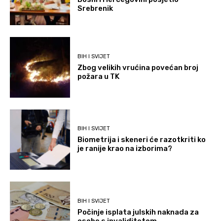
Srebrenik
BIH I SVIJET
Zbog velikih vrućina povećan broj
požara u TK
BIH I SVIJET
Biometrija i skeneri će razotkriti ko
je ranije krao na izborima?
BIH I SVIJET
Počinje isplata julskih naknada za
osobe s invaliditetom