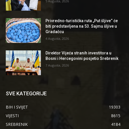
5 Augusta, 2026
Privredno-turistička ruta „Put šljive“ će
biti predstavljena na 53. Sajmu šljive u
Gradačcu
4 Augusta, 2026
Direktor Vijeća stranih investitora u
Bosni i Hercegovini posjetio Srebrenik
7 Augusta, 2026
SVE KATEGORIJE
BIH I SVIJET
19303
VIJESTI
8615
SREBRENIK
4184