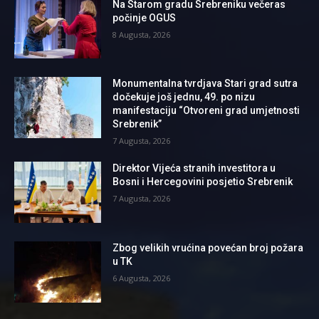
Na Starom gradu Srebreniku večeras
počinje OGUS
8 Augusta, 2026
Monumentalna tvrdjava Stari grad sutra
dočekuje još jednu, 49. po nizu
manifestaciju “Otvoreni grad umjetnosti
Srebrenik”
7 Augusta, 2026
Direktor Vijeća stranih investitora u
Bosni i Hercegovini posjetio Srebrenik
7 Augusta, 2026
Zbog velikih vrućina povećan broj požara
u TK
6 Augusta, 2026