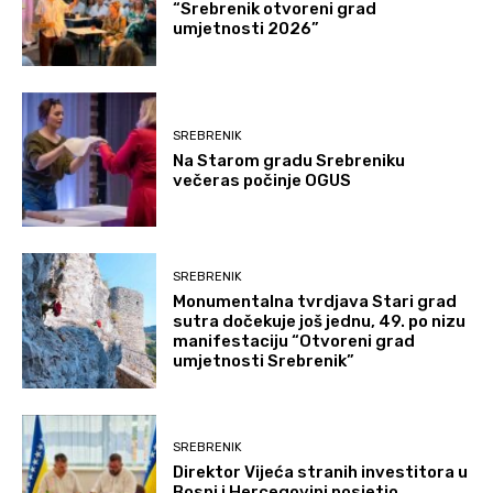
“Srebrenik otvoreni grad
umjetnosti 2026”
SREBRENIK
Na Starom gradu Srebreniku
večeras počinje OGUS
SREBRENIK
Monumentalna tvrdjava Stari grad
sutra dočekuje još jednu, 49. po nizu
manifestaciju “Otvoreni grad
umjetnosti Srebrenik”
SREBRENIK
Direktor Vijeća stranih investitora u
Bosni i Hercegovini posjetio