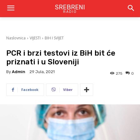
SREBRENI
RADIO
Naslovnica
VIJESTI
BIH I SVIJET
PCR i brzi testovi iz BiH bit će
priznati i u Sloveniji
By
Admin
29 Jula, 2021
275
0
Facebook
Viber