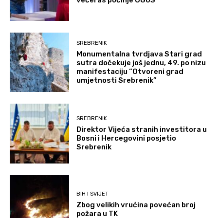
večeras počinje OGUS
SREBRENIK
Monumentalna tvrdjava Stari grad
sutra dočekuje još jednu, 49. po nizu
manifestaciju “Otvoreni grad
umjetnosti Srebrenik”
SREBRENIK
Direktor Vijeća stranih investitora u
Bosni i Hercegovini posjetio
Srebrenik
BIH I SVIJET
Zbog velikih vrućina povećan broj
požara u TK