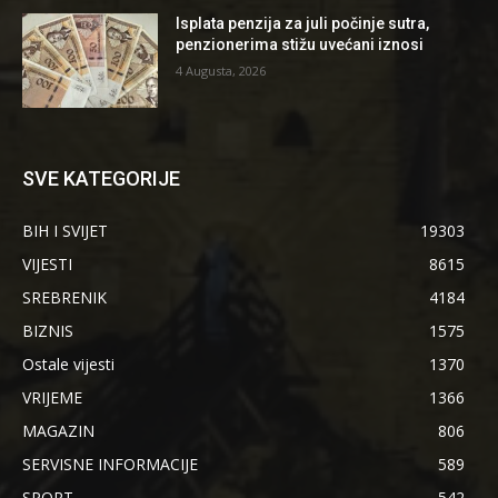
Isplata penzija za juli počinje sutra,
penzionerima stižu uvećani iznosi
4 Augusta, 2026
SVE KATEGORIJE
BIH I SVIJET
19303
VIJESTI
8615
SREBRENIK
4184
BIZNIS
1575
Ostale vijesti
1370
VRIJEME
1366
MAGAZIN
806
SERVISNE INFORMACIJE
589
SPORT
542