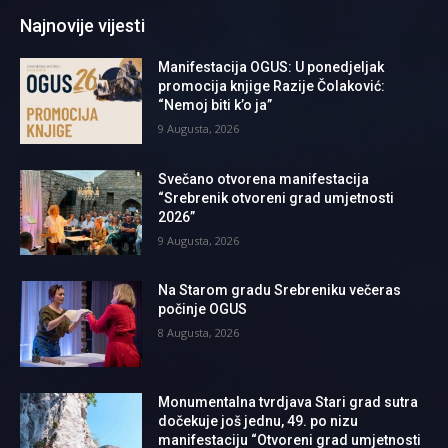
Najnovije vijesti
Manifestacija OGUS: U ponedjeljak
promocija knjige Razije Čolaković:
“Nemoj biti k’o ja”
9 Augusta, 2026
Svečano otvorena manifestacija
“Srebrenik otvoreni grad umjetnosti
2026”
9 Augusta, 2026
Na Starom gradu Srebreniku večeras
počinje OGUS
8 Augusta, 2026
Monumentalna tvrdjava Stari grad sutra
dočekuje još jednu, 49. po nizu
manifestaciju “Otvoreni grad umjetnosti