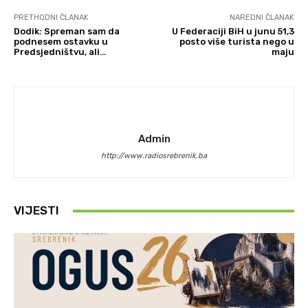
PRETHODNI ČLANAK
NAREDNI ČLANAK
Dodik: Spreman sam da
U Federaciji BiH u junu 51,3
podnesem ostavku u
posto više turista nego u
Predsjedništvu, ali…
maju
Admin
http://www.radiosrebrenik.ba
VIJESTI