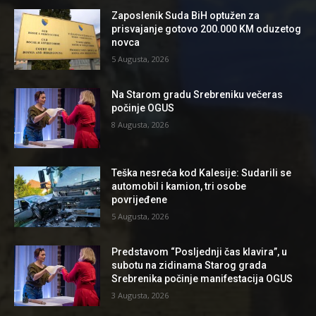
Zaposlenik Suda BiH optužen za
prisvajanje gotovo 200.000 KM oduzetog
novca
5 Augusta, 2026
Na Starom gradu Srebreniku večeras
počinje OGUS
8 Augusta, 2026
Teška nesreća kod Kalesije: Sudarili se
automobil i kamion, tri osobe
povrijeđene
5 Augusta, 2026
Predstavom “Posljednji čas klavira”, u
subotu na zidinama Starog grada
Srebrenika počinje manifestacija OGUS
3 Augusta, 2026