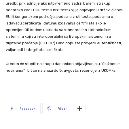
uredbi, prikladno je ako istovremeno sadrži barem isti skup
podataka kao i PCR test ili brzi test koji je objavljen u državi članici
EU ili šengenskom području, podaci o vrsti testa, podacima o
izdavaču certifikata i datumu izdavanja certifikata ako je
opremljen QR kodom u skladu sa standardima i tehnološkim
sistemima koji su interoperabilni sa Evropskim sistemom za
digitalno praćenje (EU DCP) i ako dopušta provjeru autentičnosti,
valjanosti i integriteta certifikata..
Uredba će stupiti na snagu dan nakon objavljivanja u “Službenim
novinama” i bit će na snazi ​​do 8. avgusta, rečeno je iz UKOM-a.
Facebook
Viber