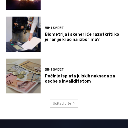
BIH I SVIJET
Biometrija i skeneri će razotkriti ko
je ranije krao na izborima?
BIH I SVIJET
Počinje isplata julskih naknada za
osobe s invaliditetom
Učitati više