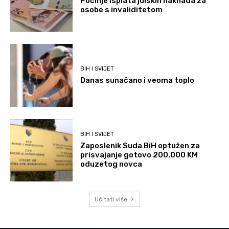
Počinje isplata julskih naknada za
osobe s invaliditetom
BIH I SVIJET
Danas sunačano i veoma toplo
BIH I SVIJET
Zaposlenik Suda BiH optužen za
prisvajanje gotovo 200.000 KM
oduzetog novca
Učitati više