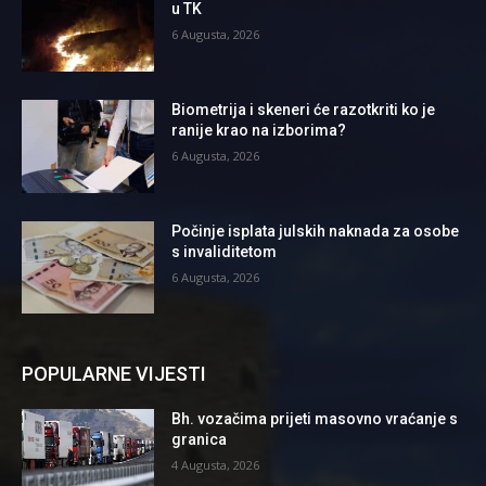
u TK
6 Augusta, 2026
Biometrija i skeneri će razotkriti ko je
ranije krao na izborima?
6 Augusta, 2026
Počinje isplata julskih naknada za osobe
s invaliditetom
6 Augusta, 2026
POPULARNE VIJESTI
Bh. vozačima prijeti masovno vraćanje s
granica
4 Augusta, 2026