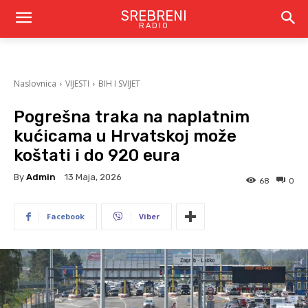
SREBRENI
RADIO
Naslovnica
VIJESTI
BIH I SVIJET
Pogrešna traka na naplatnim
kućicama u Hrvatskoj može
koštati i do 920 eura
By
Admin
13 Maja, 2026
68
0
Facebook
Viber