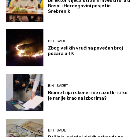
Direktor Vijeća stranih investitora u
Bosni i Hercegovini posjetio
Srebrenik
BIH I SVIJET
Zbog velikih vrućina povećan broj
požara u TK
BIH I SVIJET
Biometrija i skeneri će razotkriti ko
je ranije krao na izborima?
BIH I SVIJET