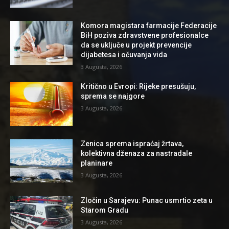
Komora magistara farmacije Federacije
BiH poziva zdravstvene profesionalce
da se uključe u projekt prevencije
dijabetesa i očuvanja vida
3 Augusta, 2026
Kritično u Evropi: Rijeke presušuju,
sprema se najgore
3 Augusta, 2026
Zenica sprema ispraćaj žrtava,
kolektivna dženaza za nastradale
planinare
3 Augusta, 2026
Zločin u Sarajevu: Punac usmrtio zeta u
Starom Gradu
3 Augusta, 2026