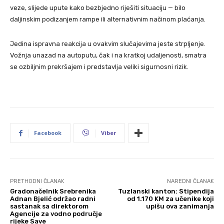
veze, slijede upute kako bezbjedno riješiti situaciju — bilo
daljinskim podizanjem rampe ili alternativnim načinom plaćanja.
Jedina ispravna reakcija u ovakvim slučajevima jeste strpljenje.
Vožnja unazad na autoputu, čak i na kratkoj udaljenosti, smatra
se ozbiljnim prekršajem i predstavlja veliki sigurnosni rizik.
Facebook
Viber
PRETHODNI ČLANAK
NAREDNI ČLANAK
Gradonačelnik Srebrenika
Tuzlanski kanton: Stipendija
Adnan Bjelić održao radni
od 1.170 KM za učenike koji
sastanak sa direktorom
upišu ova zanimanja
Agencije za vodno područje
rijeke Save