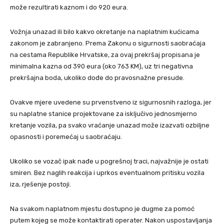
može rezultirati kaznom i do 920 eura.
Vožnja unazad ili bilo kakvo okretanje na naplatnim kućicama
zakonom je zabranjeno. Prema Zakonu o sigurnosti saobraćaja
na cestama Republike Hrvatske, za ovaj prekršaj propisana je
minimalna kazna od 390 eura (oko 763 KM), uz tri negativna
prekršajna boda, ukoliko dođe do pravosnažne presude.
Ovakve mjere uvedene su prvenstveno iz sigurnosnih razloga, jer
su naplatne stanice projektovane za isključivo jednosmjerno
kretanje vozila, pa svako vraćanje unazad može izazvati ozbiljne
opasnosti i poremećaj u saobraćaju.
Ukoliko se vozač ipak nađe u pogrešnoj traci, najvažnije je ostati
smiren. Bez naglih reakcija i uprkos eventualnom pritisku vozila
iza, rješenje postoji.
Na svakom naplatnom mjestu dostupno je dugme za pomoć
putem kojeg se može kontaktirati operater. Nakon uspostavljanja