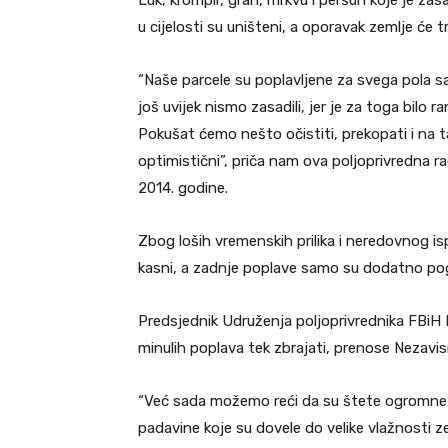
Luk, krompir, grah, mrkvu i peršun koje je za
u cijelosti su uništeni, a oporavak zemlje će t
“Naše parcele su poplavljene za svega pola sa
još uvijek nismo zasadili, jer je za toga bilo
Pokušat ćemo nešto očistiti, prekopati i na ta
optimistični”, priča nam ova poljoprivredna ra
2014. godine.
Zbog loših vremenskih prilika i neredovnog isp
kasni, a zadnje poplave samo su dodatno pog
Predsjednik Udruženja poljoprivrednika FBiH
minulih poplava tek zbrajati, prenose Nezavi
“Već sada možemo reći da su štete ogromne, 
padavine koje su dovele do velike vlažnosti