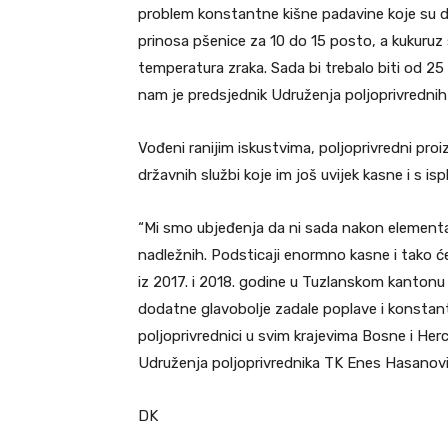
problem konstantne kišne padavine koje su dov
prinosa pšenice za 10 do 15 posto, a kukuruz
temperatura zraka. Sada bi trebalo biti od 25
nam je predsjednik Udruženja poljoprivrednih
Vođeni ranijim iskustvima, poljoprivredni pro
državnih službi koje im još uvijek kasne i s i
“Mi smo ubjeđenja da ni sada nakon elemen
nadležnih. Podsticaji enormno kasne i tako ć
iz 2017. i 2018. godine u Tuzlanskom kantonu 
dodatne glavobolje zadale poplave i konstant
poljoprivrednici u svim krajevima Bosne i Her
Udruženja poljoprivrednika TK Enes Hasanovi
DK