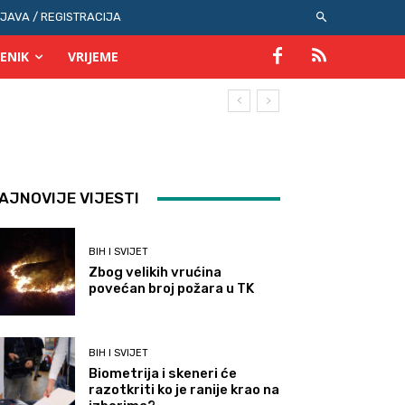
IJAVA / REGISTRACIJA
ENIK
VRIJEME
AJNOVIJE VIJESTI
BIH I SVIJET
Zbog velikih vrućina
povećan broj požara u TK
BIH I SVIJET
Biometrija i skeneri će
razotkriti ko je ranije krao na