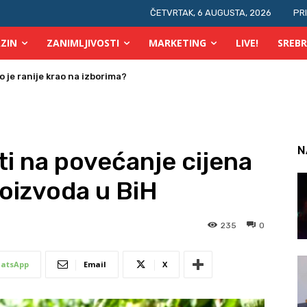
ČETVRTAK, 6 AUGUSTA, 2026
PR
ZIN
ZANIMLJIVOSTI
MARKETING
LIVE!
SREBR
 osobe s invaliditetom
N
ti na povećanje cijena
roizvoda u BiH
235
0
atsApp
Email
X