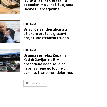
Isplata razlike u platama
zaposlenima u institucijama
Bosne i Hercegovine
BIH I SVIJET
Birači će se identificirati
otiskom prsta, a glasovi
brojati elektronski i ručno
BIH I SVIJET
Granični prijelaz Županja:
Kod državljanina BiH
pronađena veća količina
neprijavljene gotovine u
eurima, francima i dolarima.
Učitati više