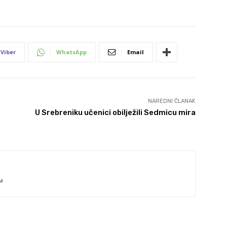
Viber
WhatsApp
Email
NAREDNI ČLANAK
U Srebreniku učenici obilježili Sedmicu mira
a