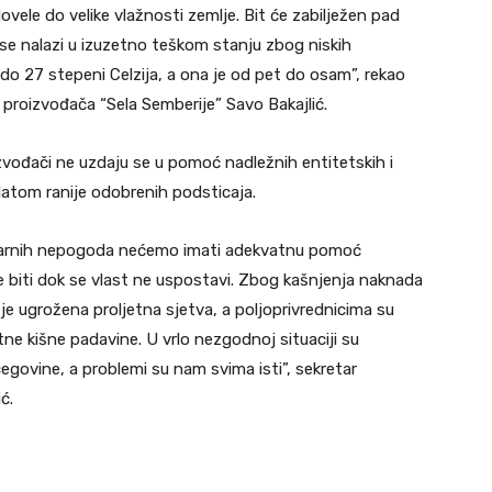
ele do velike vlažnosti zemlje. Bit će zabilježen pad
 se nalazi u izuzetno teškom stanju zbog niskih
 do 27 stepeni Celzija, a ona je od pet do osam”, rekao
 proizvođača “Sela Semberije” Savo Bakajlić.
izvođači ne uzdaju se u pomoć nadležnih entitetskih i
splatom ranije odobrenih podsticaja.
tarnih nepogoda nećemo imati adekvatnu pomoć
e biti dok se vlast ne uspostavi. Zbog kašnjenja naknada
je ugrožena proljetna sjetva, a poljoprivrednicima su
ne kišne padavine. U vrlo nezgodnoj situaciji su
cegovine, a problemi su nam svima isti”, sekretar
ć.