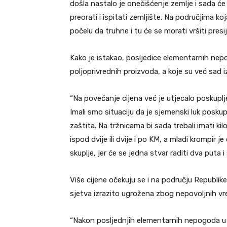
došla nastalo je onečišćenje zemlje i sada će
preorati i ispitati zemljište. Na područjima ko
počelu da truhne i tu će se morati vršiti pres
Kako je istakao, posljedice elementarnih nep
poljoprivrednih proizvoda, a koje su već sad i
“Na povećanje cijena već je utjecalo poskupl
Imali smo situaciju da je sjemenski luk posku
zaštita. Na tržnicama bi sada trebali imati ki
ispod dvije ili dvije i po KM, a mladi krompir j
skuplje, jer će se jedna stvar raditi dva puta i
Više cijene očekuju se i na području Republik
sjetva izrazito ugrožena zbog nepovoljnih vre
“Nakon posljednjih elementarnih nepogoda u se