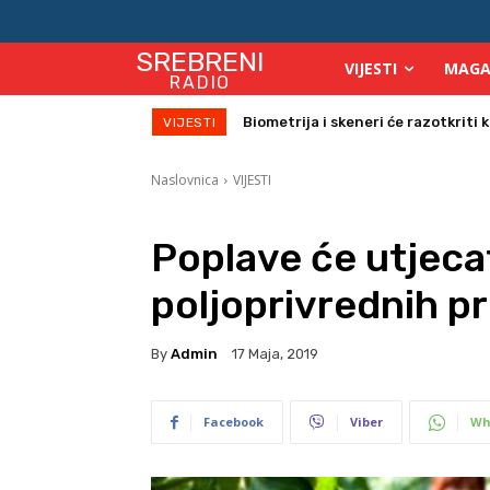
SREBRENI
VIJESTI
MAGA
RADIO
Počinje isplata julskih naknada za
VIJESTI
Naslovnica
VIJESTI
Poplave će utjeca
poljoprivrednih p
By
Admin
17 Maja, 2019
Facebook
Viber
Wh