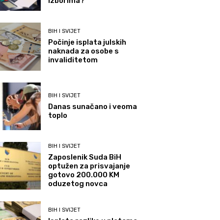
izborima?
BIH I SVIJET
Počinje isplata julskih
naknada za osobe s
invaliditetom
BIH I SVIJET
Danas sunačano i veoma
toplo
BIH I SVIJET
Zaposlenik Suda BiH
optužen za prisvajanje
gotovo 200.000 KM
oduzetog novca
BIH I SVIJET