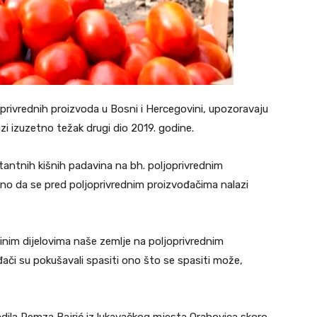
oprivrednih proizvoda u Bosni i Hercegovini, upozoravaju
zi izuzetno težak drugi dio 2019. godine.
tantnih kišnih padavina na bh. poljoprivrednim
gurno da se pred poljoprivrednim proizvođačima nalazi
jedinim dijelovima naše zemlje na poljoprivrednim
ači su pokušavali spasiti ono što se spasiti može,