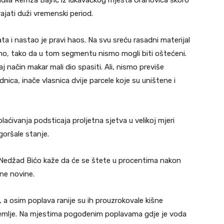
sadila Remza Bajrić iz lukavačkog mjesta Orahovica skoro
rajati duži vremenski period.
ta i nastao je pravi haos. Na svu sreću rasadni materijal
 rano, tako da u tom segmentu nismo mogli biti oštećeni.
j način makar mali dio spasiti. Ali, nismo previše
dnica, inače vlasnica dvije parcele koje su uništene i
laćivanja podsticaja proljetna sjetva u velikoj mjeri
oršale stanje.
 Nedžad Bićo kaže da će se štete u procentima nakon
sne novine.
a osim poplava ranije su ih prouzrokovale kišne
 zemlje. Na mjestima pogođenim poplavama gdje je voda