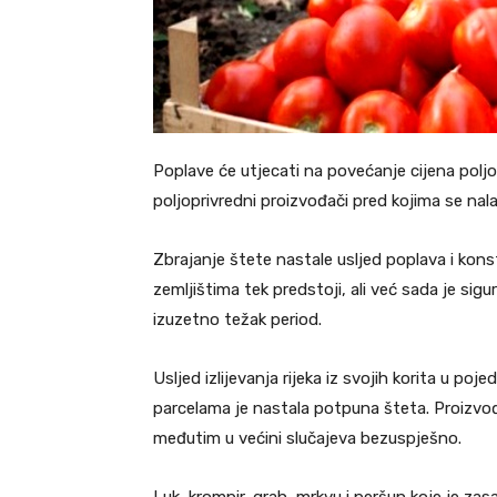
Poplave će utjecati na povećanje cijena polj
poljoprivredni proizvođači pred kojima se nala
Zbrajanje štete nastale usljed poplava i kons
zemljištima tek predstoji, ali već sada je si
izuzetno težak period.
Usljed izlijevanja rijeka iz svojih korita u po
parcelama je nastala potpuna šteta. Proizvođ
međutim u većini slučajeva bezuspješno.