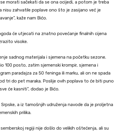
 se morati sačekati da se ona ocijedi, a potom je treba
ja nisu zahvatile poplave ono što je zasijano već je
ijavanje”, kaže nam Bićo.
ogoda će utjecati na znatno povećanje finalnih cijena
zrazito visoke.
jenje sadnog materijala i sjemena na početku sezone.
pio 100 posto, zatim sjemenski krompir, sjemena i
logram paradajza za 50 feninga ili marku, ali on ne spada
e od tri do pet maraka. Poslije ovih poplava to će biti puno
 sve će kasniti”, dodao je Bićo.
e Srpske, a iz tamošnjih udruženja navode da je proljetna
menskih prilika.
mberskoj regiji nije došlo do velikih oštećenja, ali su