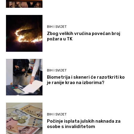
BIH I SVIJET
Zbog velikih vrućina povećan broj
požara u TK
BIH I SVIJET
Biometrija i skeneri će razotkriti ko
je ranije krao na izborima?
BIH I SVIJET
Počinje isplata julskih naknada za
osobe s invaliditetom