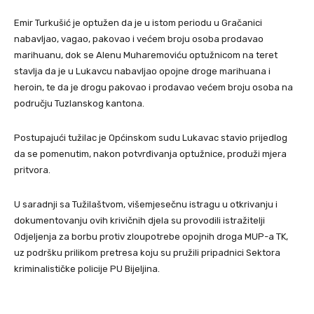
Emir Turkušić je optužen da je u istom periodu u Gračanici
nabavljao, vagao, pakovao i većem broju osoba prodavao
marihuanu, dok se Alenu Muharemoviću optužnicom na teret
stavlja da je u Lukavcu nabavljao opojne droge marihuana i
heroin, te da je drogu pakovao i prodavao većem broju osoba na
području Tuzlanskog kantona.
Postupajući tužilac je Općinskom sudu Lukavac stavio prijedlog
da se pomenutim, nakon potvrđivanja optužnice, produži mjera
pritvora.
U saradnji sa Tužilaštvom, višemjesečnu istragu u otkrivanju i
dokumentovanju ovih krivičnih djela su provodili istražitelji
Odjeljenja za borbu protiv zloupotrebe opojnih droga MUP-a TK,
uz podršku prilikom pretresa koju su pružili pripadnici Sektora
kriminalističke policije PU Bijeljina.