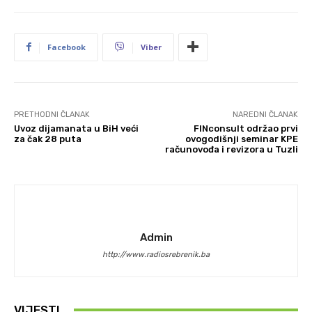
Facebook
Viber
PRETHODNI ČLANAK
NAREDNI ČLANAK
Uvoz dijamanata u BiH veći
FINconsult održao prvi
za čak 28 puta
ovogodišnji seminar KPE
računovođa i revizora u Tuzli
Admin
http://www.radiosrebrenik.ba
VIJESTI