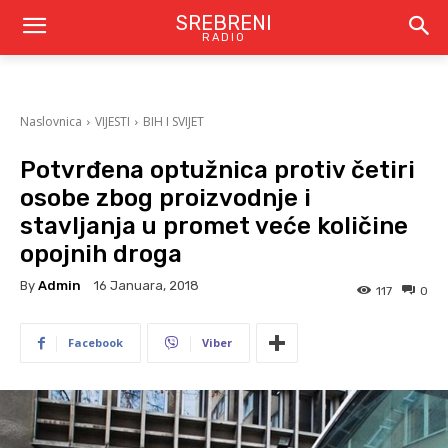
SREBRENI
RADIO
Naslovnica
VIJESTI
BIH I SVIJET
Potvrđena optužnica protiv četiri
osobe zbog proizvodnje i
stavljanja u promet veće količine
opojnih droga
By
Admin
16 Januara, 2018
117
0
Facebook
Viber