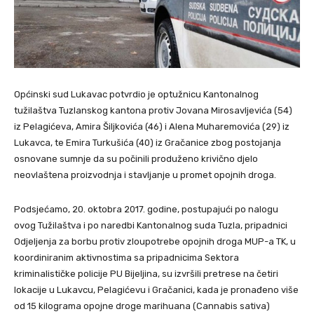
Općinski sud Lukavac potvrdio je optužnicu Kantonalnog
tužilaštva Tuzlanskog kantona protiv Jovana Mirosavljevića (54)
iz Pelagićeva, Amira Šiljkovića (46) i Alena Muharemovića (29) iz
Lukavca, te Emira Turkušića (40) iz Gračanice zbog postojanja
osnovane sumnje da su počinili produženo krivično djelo
neovlaštena proizvodnja i stavljanje u promet opojnih droga.
Podsjećamo, 20. oktobra 2017. godine, postupajući po nalogu
ovog Tužilaštva i po naredbi Kantonalnog suda Tuzla, pripadnici
Odjeljenja za borbu protiv zloupotrebe opojnih droga MUP-a TK, u
koordiniranim aktivnostima sa pripadnicima Sektora
kriminalističke policije PU Bijeljina, su izvršili pretrese na četiri
lokacije u Lukavcu, Pelagićevu i Gračanici, kada je pronađeno više
od 15 kilograma opojne droge marihuana (Cannabis sativa)