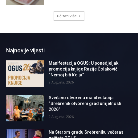
Učitati više
Najnovije vijesti
Manifestacija OGUS: U ponedjeljak
promocija knjige Razije Čolaković:
“Nemoj biti k’o ja”
9 Augusta, 2026
Svečano otvorena manifestacija
“Srebrenik otvoreni grad umjetnosti
2026”
9 Augusta, 2026
Na Starom gradu Srebreniku večeras
počinje OGUS