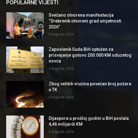
POPULARNE VIJESTI
Svečano otvorena manifestacija
“Srebrenik otvoreni grad umjetnosti
2026”
9 Augusta, 2026
Zaposlenik Suda BiH optužen za
prisvajanje gotovo 200.000 KM oduzetog
novca
5 Augusta, 2026
Zbog velikih vrućina povećan broj požara
u TK
6 Augusta, 2026
Dijaspora u prošloj godini u BiH poslala
4,46 milijardi KM
4 Augusta, 2026