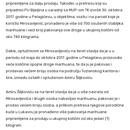
pripremljene za dalju prodaju. Također, u pretresu koji su
pripadnici PU Bijeljina u saradnji sa MUP-om TK izvršili 30. oktobra
2017. godine u Pelagićevu, u objektima, vozilu i na parceli koje je
koristio Mirosavljević, pronađeno je više od 700 osušenih stabljika
marihuane i veći broj pakovanja ove droge u ukupnoj količini od
oko 740 kilograma.
Dakle, optužnicom se Mirosavljeviću na teret stavlja da je u u
periodu od maja do oktobra 2017. godine u Pelagićevu proizvodio
veće količine opojne droge marihuana, te da ju je pakovao i
prodavao većem broju osoba na području Tuzlanskog kantona i
šire, između ostalih i optuženom Amiru Šiljkoviću.
Amiru Šiljkoviću se na teret stavlja da je u više navrata od
Mirosavljevića i drugih osoba nabavljao marihuanu, pakovao je i
prodao većem broju osoba, a prilikom pretresa njegove porodične
kuće u Lukavcu je pronađeno više pakovanja marihuane
pripremljene za prodaju u ukupnoj količini od oko jedan (1)
kilogram.