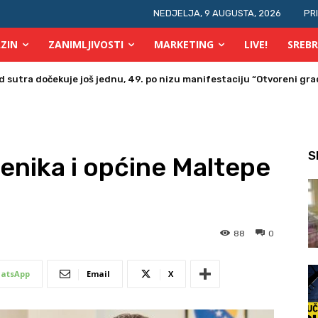
NEDJELJA, 9 AUGUSTA, 2026
PR
ZIN
ZANIMLJIVOSTI
MARKETING
LIVE!
SREBR
a u Bosni i Hercegovini posjetio Srebrenik
S
enika i općine Maltepe
88
0
atsApp
Email
X