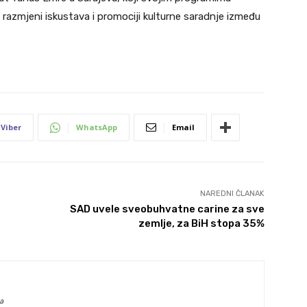
 razmjeni iskustava i promociji kulturne saradnje između
Viber
WhatsApp
Email
NAREDNI ČLANAK
SAD uvele sveobuhvatne carine za sve
zemlje, za BiH stopa 35%
a