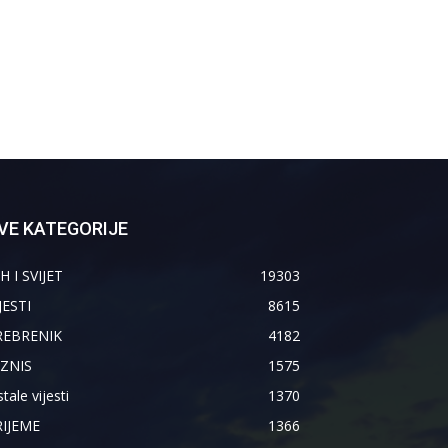
VE KATEGORIJE
H I SVIJET
19303
JESTI
8615
REBRENIK
4182
IZNIS
1575
tale vijesti
1370
RIJEME
1366