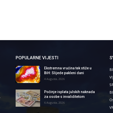
POPULARNE VIJESTI
S
Ekstremna vrućina tek stiže u
BI
BiH: Slijede pakleni dani
VI
4 Augusta, 2026
S
B
Počinje isplata julskih naknada
,
za osobe s invaliditetom
Os
6 Augusta, 2026
V